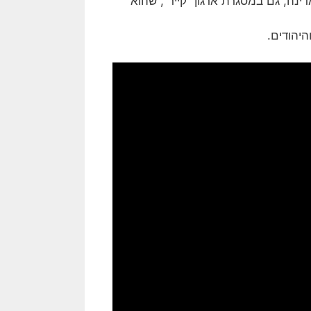
ינה, גם במסגרת ארגון “קייר”, שהוא
היהודים.