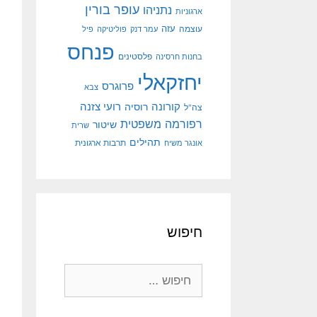
עופר בורין
נתניהו
ארגוניות
עוצמה
עזה
עמר דנק
פוליטיקה
פיל
פנחס
פלסטינים
בחנות חרסינה
יחזקאלי
פרוגרס
צבא
קורונה
רועי צזנה
רוסיה
צה"ל
רפורמה משפטית
שיטור
שרית
תהילים
אונגר משיח
תרבות ארגונית
חיפוש
חיפוש: