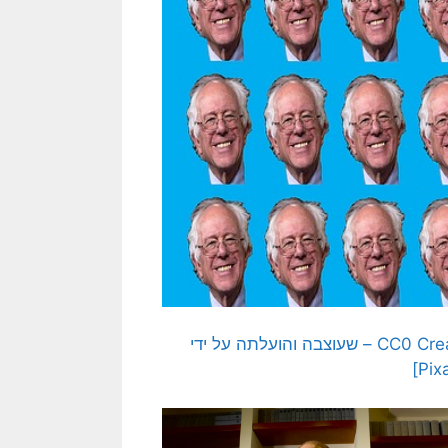
[התמונה המקורית היא תמונה חופשית – CC0 Creative Commons – שעוצבה והועלתה על ידי