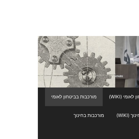
אומי (WIKI)
מורכבות בביטחון לאומי
 (WIKI)
מורכבות בחינוך