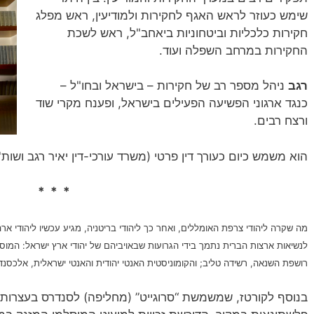
שימש כעוזר לראש האגף לחקירות ולמודיעין, ראש מפלג
חקירות כלכליות וביטחוניות ביאחב"ל, ראש לשכת
החקירות במרחב השפלה ועוד.
רגב
ניהל מספר רב של חקירות – בישראל ובחו"ל –
כנגד ארגוני הפשיעה הפעילים בישראל, ופענח מקרי שוד
ורצח רבים.
הוא משמש כיום כעורך דין פרטי (משרד עורכי-דין‏ יאיר רגב ושות
* * *
מה שקרה ליהודי צרפת האומללים, ואחר כך ליהודי בריטניה, מגיע עכשיו ליהודי א
לנשיאות ארצות הברית נתמך בידי הגרועות שבאויביהם של יהודי ארץ ישראל: המוס
רושפת השנאה, רשידה טליב; והקומוניסטית האנטי יהודית והאנטי ישראלית, אלכסנדר
בנוסף לקורטז, שמשמשת “סרוגייט” (מחליפה) לסנדרס בעצרות 