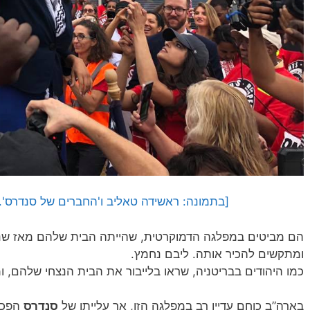
[בתמונה: ראשידה טאליב ו'החברים של סנדרס'..
הם מביטים במפלגה הדמוקרטית, שהייתה הבית שלהם מאז שנ
ומתקשים להכיר אותה. ליבם נחמץ.
כמו היהודים בבריטניה, שראו בלייבור את הבית הנצחי שלהם,
בארה”ב כוחם עדיין רב במפלגה הזו, אך עלייתו של
סנדרס
הפכה