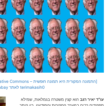
terimakasih0 לאתר Pixabay]
עו"ד יאיר רגב
הוא קצין משטרה בגמלאות, שמילא
תפקידים רבים במערך החקירות והמודיעין. בין היתר