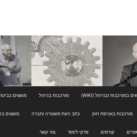
ם במורכבות ובניהול (WIKI)
מורכבות בניהול
מושגים בביטחון ל
מורכבות באכיפת חוק
כתב העת משטרה וחברה
מושגים בחינוך
פרים
קורסים
פרקי לימוד
צור קשר