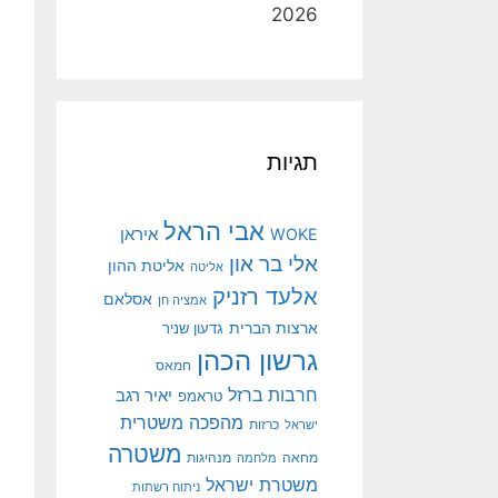
2026
תגיות
אבי הראל
איראן
WOKE
אלי בר און
אליטת ההון
אליטה
אלעד רזניק
אסלאם
אמציה חן
ארצות הברית
גדעון שניר
גרשון הכהן
חמאס
חרבות ברזל
יאיר רגב
טראמפ
מהפכה משטרית
ישראל
כרזות
משטרה
מנהיגות
מחאה
מלחמה
משטרת ישראל
ניתוח רשתות