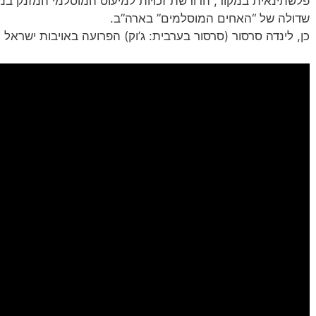
פלשתינאית במקור, הדורשת זכויות למיעוט המ
וסלמי המזנק במד
שדולה של “האחים המוסלמים” בארה”ב.
כן, לינדה סרסור (סרסור בערבית: ג’וק) הפרועה באויבות ישראל ו