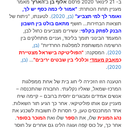
ב- 21 לינואר 2020 פרסם
אלוף בן
ב
'הארץ'
מאמר
מעניין תחת הכותרת:
"אמור לי כמה כסף יש לך,
ואומר לך למי תצביע"
(בן, 2020)
. לטענתו, "ניתוח של
תוצאות הבחירות… חושף
מתאם בולט בין חשבון
הבנק לפתק בקלפי
: עשירים מצביעים כחול לבן,
המעמד הבינוני תומך בליכוד, ועניים מתחלקים בין
הרשימה המשותפת למפלגות החרדיות"
(בן,
2020)
. המסקנה:
"הפוליטיקה בישראל מצטיירת
כ
מאבק מעמדי
וכלכלי בין שבטים יריבים"
…
(בן,
.
2020)
הטענה הזו הזכירה לי חוג בית של אחת ממפלגות
המרכז-שמאל, שאליו נקלעתי. החבורה שהתכנסה –
אנשים אמידים ומבוגרים יחסית ברובם – קיימה שיח
מעניין עם אותו פוליטיקאי. אחר כך הגיע תור השאלות.
אחד המתכנסים טען, כי חסרות לו תשובות לשכנע את
נהג המונית
שלו, את ה
ספר
שלו ואת
המוכר בסופר
.
אחר כך, על כוס קפה ועוגה הלינו גם אחרים על חוסר