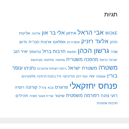
תגיות
אבי הראל
אלי בר און
איראן
WOKE
אליטת
אליטה
אלעד רזניק
ההון
אסלאם
ארצות הברית
גדעון
אמציה חן
גרשון הכהן
חרבות ברזל
יאיר רגב
שניר
טראמפ
חמאס
מהפכה משטרית
מנהיגות
ישראל
כרזות
מחאה
מלחמה
משטרה
עופר
משטרת ישראל
נתניהו
ניתוח רשתות ארגוניות
בורין
עוצמה
עזה
פלסטינים
עמר דנק
פוליטיקה
פיל בחנות חרסינה
פנחס יחזקאלי
קורונה
פרוגרס
רוסיה
צה"ל
צבא
רפורמה משפטית
רועי צזנה
שיטור
תהילים
שרית אונגר משיח
תרבות ארגונית