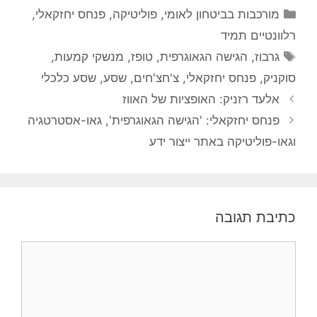
קטגוריות
מורכבות בביטחון לאומי
,
פוליטיקה
,
פנחס יחזקאלי
,
רלוונטיים תמיד
תגיות
גרבוז
,
הגישה הגאוגרפית
,
טופז
,
מנשקי קמעות
,
סוקניק
,
פנחס יחזקאלי
,
צ'חצ'חים
,
שסע
,
שסע כלכלי
אלעד רזניק: האופציות של האווז
פנחס יחזקאלי: 'הגישה הגאוגרפית', גאו-אסטרטגיה
וגאו-פוליטיקה באתר ייצור ידע
כתיבת תגובה
תגובה