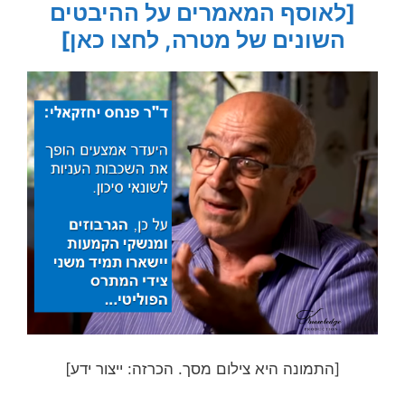
[לאוסף המאמרים על ההיבטים
השונים של מטרה, לחצו כאן]
[התמונה היא צילום מסך. הכרזה: ייצור ידע]