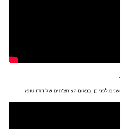
.
ושנים לפני כן, ב
נאום הצ'חצ'חים של דודו טופז
: