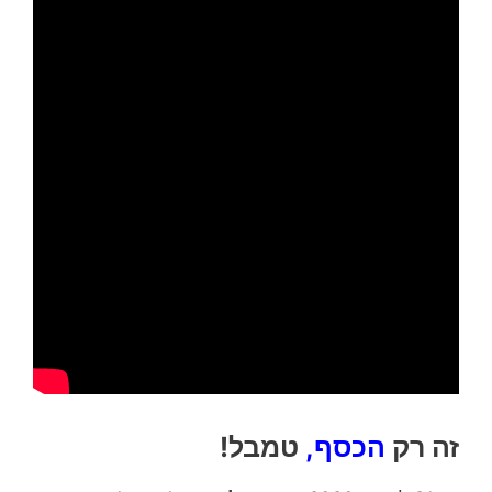
זה רק
הכסף,
טמבל!