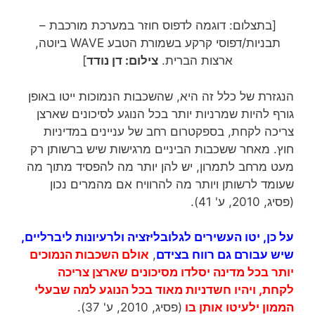
[בתצלום: דוגמה לדפוס חוזר במערכת מורכבת –
תבניות/דפוסי קרקע בשמורת הטבע WAVE ביוטה,
ארצות הברית.
צילום: דן נודד
]
הנגזרת של כלל זה היא, שהשכבות הנמוכות ייטו באופן
גורף להיות שמרניות יותר בכל הנוגע לסיכונים שארצן
צריכה לקחת, בספקטרום רחב של עניינים במדיניות
חוץ. מאחר ששכבות הביניים מרגישות שיש ברשותן רק
מעט מרחב לתמרון, יש להן יותר מה להפסיד מתוך מה
שעומד לרשותן ויותר מה להרוויח אם מהמרים נכון
(פסיג, 2010, ע' 41).
על כן, יטו העשירים לגלובליזציה ולרעיונות ליברליים,
שיש עבורם גם רווח בצידם
,
אולם השכבות הנמוכים
יותר בכל מדינה יסלדו מסיכונים שארצן צריכה
לקחת, ויהיו חשדניות מאוד בכל הנוגע למה שבעלי
הממון ילעיטו אותן בו
(פסיג, 2010, ע' 37).