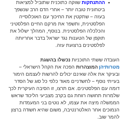
ההתנתקות
שווקה כתוכנית שתוביל למציאות
ביטחונית טובה יותר – אחרי הדם הרב שנשפך
בעזה – שתקטין את החיכוך עם האוכלוסייה
הפלסטינית, ותשפר את מרקם החיים הפלסטיני
והכלכלה הפלסטינית. בנוסף, המהלך ישלול את
תוקפן של הטענות נגד ישראל בדבר אחריותה
לפלסטינים ברצועת עזה.
העובדה ששתי התוכניות
נכשלו בהשגת
מטרותיהן
המוצהרות
הפכה את הקהל הישראלי –
ובעיקר את אלה שאינם יכולים להרשות לעצמם הימור
בעייתי נוסף – לחשדניים מאוד כלפי כל סוג של הסדר
דומה עם הפלסטינים. אם תרצו, זו הסיבה העיקרית לכך
שלמרות תחושה רווחת גם בקרב מצביעי הליכוד שראש
הממשלה מיצה את עצמו, לא נוטים בני המעמדות
הנמוכים אחר האלטרנטיבה, משום שהיא חשודה ברצון
להמר שוב.