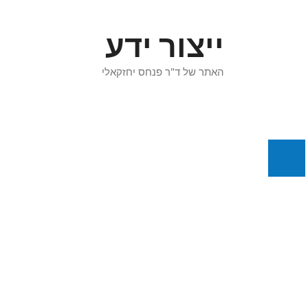
דלג
תוכן
ייצור ידע
האתר של ד"ר פנחס יחזקאלי