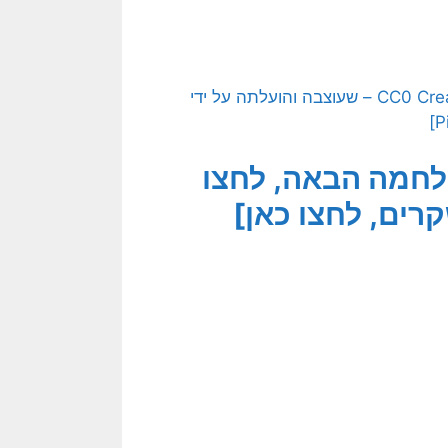
[התמונה המקורית היא תמונה חופשית – CC0 Creative Commons – שעוצבה והועלתה על ידי
חמה הבאה, לחצו
רים, לחצו כאן]