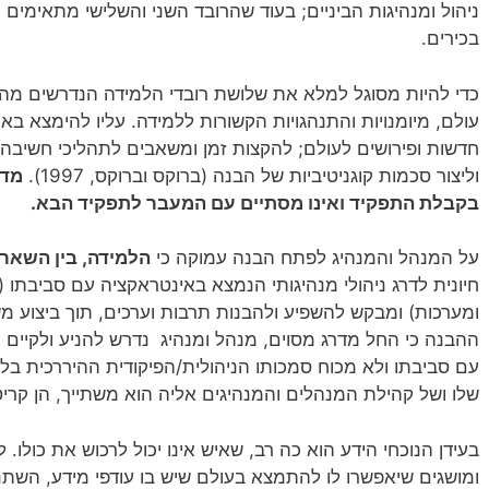
ניהול ומנהיגות הביניים; בעוד שהרובד השני והשלישי מתאימים
בכירים.
כדי להיות מסוגל למלא את שלושת רובדי הלמידה הנדרשים מהמ
עולם, מיומנויות והתנהגויות הקשורות ללמידה. עליו להימצא בא
חדשות ופירושים לעולם; להקצות זמן ומשאבים לתהליכי חשיבה, 
וליצור סכמות קוגניטיביות של הבנה (ברוקס וברוקס, 1997).
מדו
בקבלת התפקיד ואינו מסתיים עם המעבר לתפקיד הבא.
על המנהל והמנהיג לפתח הבנה עמוקה כי
הלמידה, בין השאר,
חיונית לדרג ניהולי מנהיגותי הנמצא באינטראקציה עם סביבתו (
ומערכות) ומבקש להשפיע ולהבנות תרבות וערכים, תוך ביצוע מ
ההבנה כי החל מדרג מסוים, מנהל ומנהיג נדרש להניע ולקיים
עם סביבתו ולא מכוח סמכותו הניהולית/הפיקודית ההיררכית בלבד
שלו ושל קהילת המנהלים והמנהיגים אליה הוא משתייך, הן קריט
בעידן הנוכחי הידע הוא כה רב, שאיש אינו יכול לרכוש את כולו. 
ומושגים שיאפשרו לו להתמצא בעולם שיש בו עודפי מידע, השתנ