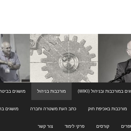
ם במורכבות ובניהול (WIKI)
מורכבות בניהול
מושגים בביטחון ל
מורכבות באכיפת חוק
כתב העת משטרה וחברה
מושגים בחינוך
פרים
קורסים
פרקי לימוד
צור קשר