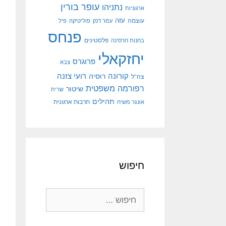
עופר בורין
נתניהו
ארגוניות
עוצמה
עזה
עמר דנק
פוליטיקה
פיל
פנחס
פלסטינים
בחנות חרסינה
יחזקאלי
פרוגרס
צבא
קורונה
רועי צזנה
רוסיה
צה"ל
רפורמה משפטית
שיטור
שרית
תהילים
אונגר משיח
תרבות ארגונית
חיפוש
חיפוש: