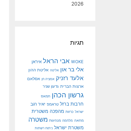
2026
תגיות
אבי הראל
איראן
WOKE
אלי בר און
אליטת ההון
אליטה
אלעד רזניק
אסלאם
אמציה חן
ארצות הברית
גדעון שניר
גרשון הכהן
חמאס
חרבות ברזל
יאיר רגב
טראמפ
מהפכה משטרית
ישראל
כרזות
משטרה
מנהיגות
מחאה
מלחמה
משטרת ישראל
ניתוח רשתות