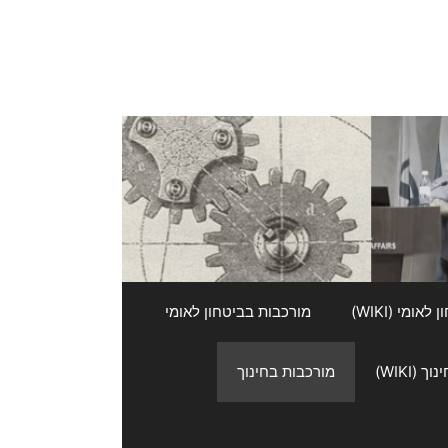
אומי (WIKI)
מורכבות בביטחון לאומי
 (WIKI)
מורכבות בחינוך