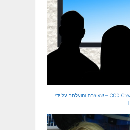
[התמונה המקורית היא תמונה חופשית – CC0 Creative Commons – שעוצבה והועלתה על ידי