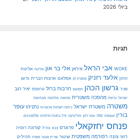
ביולי 2026
תגיות
אבי הראל
אלי בר און
איראן
WOKE
אליטת
אליטה
אלעד רזניק
ההון
אסלאם
ארצות הברית
גדעון
אמציה חן
גרשון הכהן
חרבות ברזל
יאיר רגב
שניר
טראמפ
חמאס
מהפכה משטרית
מנהיגות
ישראל
כרזות
מחאה
מלחמה
משטרה
עופר
משטרת ישראל
נתניהו
ניתוח רשתות ארגוניות
בורין
עוצמה
עזה
פלסטינים
עמר דנק
פוליטיקה
פיל בחנות חרסינה
פנחס יחזקאלי
קורונה
פרוגרס
רוסיה
צה"ל
צבא
רפורמה משפטית
רועי צזנה
שיטור
תהילים
שרית אונגר משיח