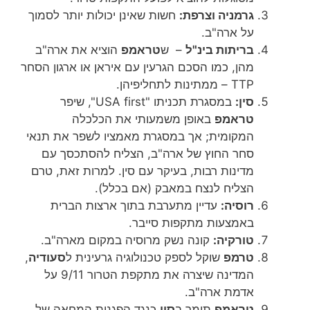
גרמניה וצרפת:
חשות שאינן יכולות יותר לסמוך
על ארה"ב.
בריתות בינ"ל
– ש
טראמפ
הוציא את ארה"ב
מהן, כמו הסכם הגרעין עם איראן או ארגון הסחר
TTP – ממתינות לתחליפיהן.
סין:
במסגרת תכניתו "USA first", שיפר
טראמפ
באופן משמעותי את הכלכלה
המקומית; אך במסגרת מאמציו לשפר את תנאי
סחר החוץ של ארה"ב, הצליח להסתכסך עם
מדינות רבות, בעיקר עם סין. למרות זאת, טרם
הצליח לנצח במאבק (אם בכלל).
רוסיה:
עדיין מתערבת בתוך ארצות הברית
באמצעות מתקפות סייבר.
טורקיה:
קונה נשק מרוסיה במקום מארה"ב.
טרמפ
שוקל לספק טכנולוגיה גרעינית ל
סעודיה
,
המדינה שיצרה את מתקפת הטרור 9/11 על
אדמת ארה"ב.
טראמפ
תומך ב
סין
כנגד הפגנות המחאה של