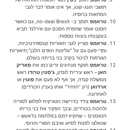
תושבי הונג-קונג, אך אינו אומר דבר לגבי
המחאות ברוסיה.
טראמפ
תומך ב- no-deal Brexit, גם כאשר
הסנט אומר שהפרת הסכם עם אירלנד תביא
בעקבותיו בעיות נוספות.
טראמפ
מצייץ לגבי תאוריות קונספירטיביות,
ומדי פעם גם על "עליונות האדם הלבן";תיאוריות
הגורמות לניכור בקרב בני בריתה בעולם.
טראמפ
תוקף מנהיגים זרים כמו את
סאדיק
חאן
– ראש עיריית לונדון,
ג'סטין טרודו
ראש
ממשלת קנדה, אך אף לא פעם את
פוטין
או
ארדואן
(רק "הזהיר" אותו בעניין הכורדים)
לאחרונה.
טראמפ
צידד בדרישה הטורקית לפלוש לסוריה
ולהכות בכורדים; ובכך הפקיר את בני בריתו
הנאמנים – שהקיזו דמם במלחמה בדאעש –
שנאלצו לפנות לסיוע אויבם הסורי והרוסי.