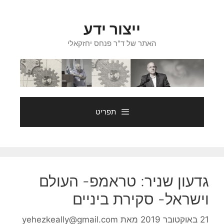
דלג
תוכן
ייצור ידע
האתר של ד"ר פנחס יחזקאלי
תפריט
גדעון שניר: טראמפ- העולם
וישראל- סקירת ביניים
21 באוקטובר 2019
מאת
yehezkeally@gmail.com