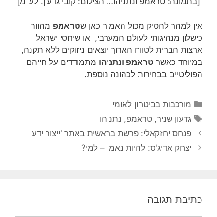
[בתמונה: טראמפ ונתניהו… הצילום: קובי גדעון. לע"מ]
אין למהר להסיק מכול האמור כאן ש
טראמפ
מהווה
כישלון מנהיגותי לעולם המערבי, או שיחסי ישראל
ארצות הברית לטווח הארוך יוצאים ניזוקים ללא תקנה,
במיוחד כאשר
טראמפ ונתניהו
מתמודדים על חייהם
הפוליטיים בבחירות לכהונה נוספת.
קטגוריות
מורכבות בביטחון לאומי
תגיות
גדעון שניר
,
טראמפ
,
נתניהו
פנחס יחזקאלי: פרשת בראשית באתר 'ייצור ידע'
יצחק אדיג'ס: להיות נאמן – למי?
כתיבת תגובה