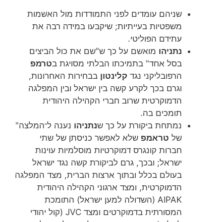
שניהם עומדים לפני התמודדות מול האשמות
משפטיות בעייתיות; שיקבעו במידה רבה את
עתידם הפוליטי.
נתניהו
מואשם על כך ש"שם את כול הביצים
בסל אחד" בתמיכתו הבלתי מסויגת ב
טרמפ
הרפובליקני נגד
קלינטון
בבחירות האחרונות,
וגרם בכך לקרע קשה בין ישראל ובין המפלגה
הדמוקרטית שרוב חברי הקהילה היהודית
תומכים בה.
נמתחת ביקורת על כך ש
נתניהו
נענה ל
המלצה"
"
של
טראמפ
שלא לאפשר כניסתן של שתי
חברות קונגרס דמוקרטיות מוסלמיות עוינות
ישראל; ובכך, גרם לביקורת קשה נגד ישראל
בעולם בכלל ובתוך ארצות הברית, מצד המפלגה
הדמוקרטית, ומצד ארגוני הקהילה היהודית
AIPAK (השדולה למען ישראל) התומכת
המסורתית בדמוקרטים ומצד JVC (קול יהודי