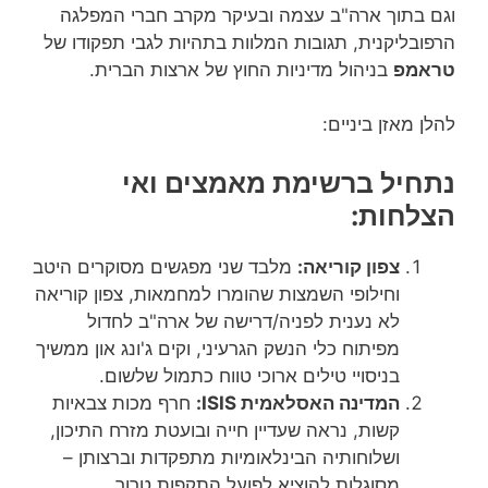
וגם בתוך ארה"ב עצמה ובעיקר מקרב חברי המפלגה
הרפובליקנית, תגובות המלוות בתהיות לגבי תפקודו של
טראמפ
בניהול מדיניות החוץ של ארצות הברית.
להלן מאזן ביניים:
נתחיל ברשימת מאמצים ואי
הצלחות:
צפון קוריאה:
מלבד שני מפגשים מסוקרים היטב
וחילופי השמצות שהומרו למחמאות, צפון קוריאה
לא נענית לפניה/דרישה של ארה"ב לחדול
מפיתוח כלי הנשק הגרעיני, וקים ג'ונג און ממשיך
בניסויי טילים ארוכי טווח כתמול שלשום.
המדינה האסלאמית ISIS:
חרף מכות צבאיות
קשות, נראה שעדיין חייה ובועטת מזרח התיכון,
ושלוחותיה הבינלאומיות מתפקדות וברצותן –
מסוגלות להוציא לפועל התקפות טרור.