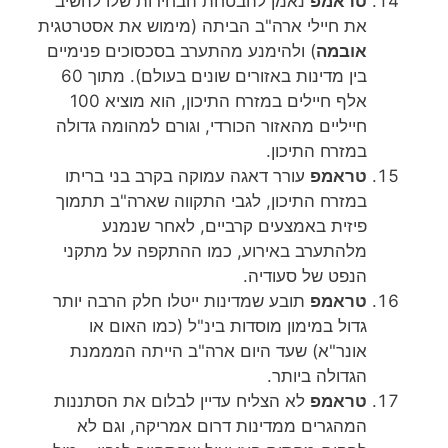
טראמפ
נאמן להבטחת הבחירות שלו להשיב
את חיילי ארה"ב הביתה (מימוש את אסטרטגית
אובמה
) ולהימנע מהתערב בסכסוכים פנימיים
בין מדינות באזורים שונים בעולם). מתוך 60
אלף חיילים במזרח התיכון, הוא מוציא 100
חייליים מהאזור הכורדי, וגורם למהומה גדולה
במזרח התיכון.
טראמפ
עורר דאגה עמוקה בקרב בני בריתו
במזרח התיכון, לגבי התקווה שארה"ב תתמוך
פיזית באמצעים קרביים, לאחר שנמנע
מלהתערב באירוע, כמו ההתקפה על מתקני
הנפט של סעודיה.
טראמפ
תובע שמדינות ייטלו חלק הרבה יותר
גדול במימון מוסדות בינ"ל (כמו האום או
אונר"א) שעד היום ארה"ב הייתה המממנת
הגדולה ביותר.
טראמפ
לא הצליח עדיין לבלום את הסתננות
המהגרים ממדינות דרום אמריקה, וגם לא