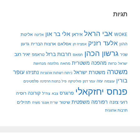
תגיות
אבי הראל
אלי בר און
איראן
WOKE
אליטת
אליטה
אלעד רזניק
ההון
אסלאם
ארצות הברית
גדעון
אמציה חן
גרשון הכהן
חרבות ברזל
יאיר רגב
שניר
טראמפ
חמאס
מהפכה משטרית
מנהיגות
ישראל
כרזות
מחאה
מלחמה
משטרה
עופר
משטרת ישראל
נתניהו
ניתוח רשתות ארגוניות
בורין
עוצמה
עזה
פלסטינים
עמר דנק
פוליטיקה
פיל בחנות חרסינה
פנחס יחזקאלי
קורונה
פרוגרס
רוסיה
צה"ל
צבא
רפורמה משפטית
רועי צזנה
שיטור
תהילים
שרית אונגר משיח
תרבות ארגונית