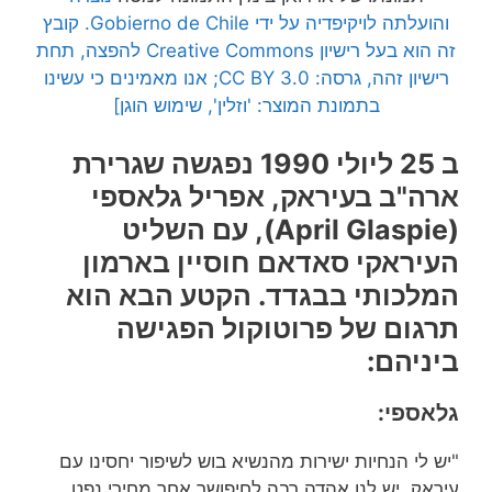
והועלתה לויקיפדיה על ידי Gobierno de Chile. קובץ
זה הוא בעל רישיון Creative Commons להפצה, תחת
רישיון זהה, גרסה: CC BY 3.0; אנו מאמינים כי עשינו
בתמונת המוצר: 'וזלין', שימוש הוגן]
ב 25 ליולי 1990 נפגשה שגרירת
ארה"ב בעיראק, אפריל גלאספי
(April Glaspie), עם השליט
העיראקי סאדאם חוסיין בארמון
המלכותי בבגדד. הקטע הבא הוא
תרגום של פרוטוקול הפגישה
ביניהם:
גלאספי:
"יש לי הנחיות ישירות מהנשיא בוש לשיפור יחסינו עם
עיראק. יש לנו אהדה רבה לחיפושך אחר מחירי נפט