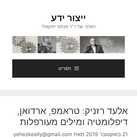
דלג
תוכן
ייצור ידע
האתר של ד"ר פנחס יחזקאלי
תפריט
אלעד רזניק: טראמפ, ארדואן,
דיפלומטיה ומילים מעורפלות
21 באוקטובר 2019
מאת
yehezkeally@gmail.com