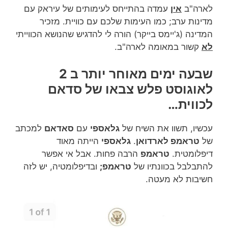
לארה"ב
אין
עמדה בהתייחס לעימותים של עיראק עם
מדינות ערב; כמו העימות שלכם עם כוויית. מזכיר
המדינה (ג'יימס בייקר) הורה לי להדגיש שהנושא הכווייתי
לא
קשור במאומה לארה"ב.
שבעה ימים מאוחר יותר ב 2
לאוגוסט פלש צבאו של סדאם
לכווית…
עכשיו, תשוו את השיח של
גלאספי
עם
סאדאם
למכתב
של
טראמפ לארדואן
.
גלאספי
הייתה מאוד
דיפלומטית.
טראמפ
הרבה פחות. אבל אי אפשר
להתבלבל בכוונתיו של
טראמפ;
ובדיפלומטיה, יש לזה
חשיבות לא מעטה.