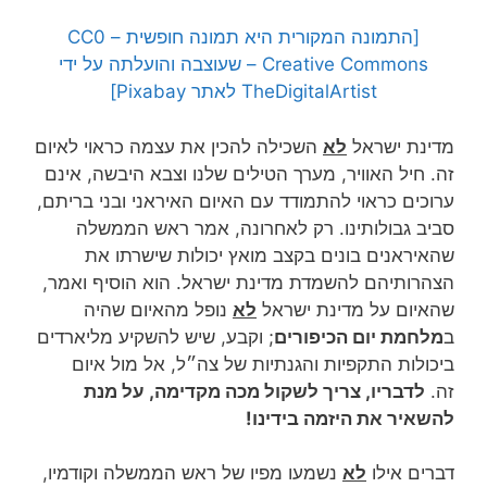
[התמונה המקורית היא תמונה חופשית – CC0
Creative Commons – שעוצבה והועלתה על ידי
TheDigitalArtist לאתר Pixabay]
מדינת ישראל
לא
השכילה להכין את עצמה כראוי לאיום
זה. חיל האוויר, מערך הטילים שלנו וצבא היבשה, אינם
ערוכים כראוי להתמודד עם האיום האיראני ובני בריתם,
סביב גבולותינו. רק לאחרונה, אמר ראש הממשלה
שהאיראנים בונים בקצב מואץ יכולות שישרתו את
הצהרותיהם להשמדת מדינת ישראל. הוא הוסיף ואמר,
שהאיום על מדינת ישראל
לא
נופל מהאיום שהיה
ב
מלחמת יום הכיפורים
; וקבע, שיש להשקיע מליארדים
ביכולות התקפיות והגנתיות של צה״ל, אל מול איום
זה.
לדבריו, צריך לשקול מכה מקדימה, על מנת
להשאיר את היזמה בידינו!
דברים אילו
לא
נשמעו מפיו של ראש הממשלה וקודמיו,