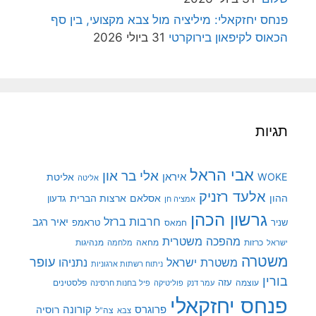
פנחס יחזקאלי: מיליציה מול צבא מקצועי, בין סף
הכאוס לקיפאון בירוקרטי
31 ביולי 2026
תגיות
אבי הראל
אלי בר און
איראן
WOKE
אליטת
אליטה
אלעד רזניק
ההון
אסלאם
ארצות הברית
גדעון
אמציה חן
גרשון הכהן
חרבות ברזל
יאיר רגב
שניר
טראמפ
חמאס
מהפכה משטרית
מנהיגות
ישראל
כרזות
מחאה
מלחמה
משטרה
עופר
משטרת ישראל
נתניהו
ניתוח רשתות ארגוניות
בורין
עוצמה
עזה
פלסטינים
עמר דנק
פוליטיקה
פיל בחנות חרסינה
פנחס יחזקאלי
קורונה
פרוגרס
רוסיה
צה"ל
צבא