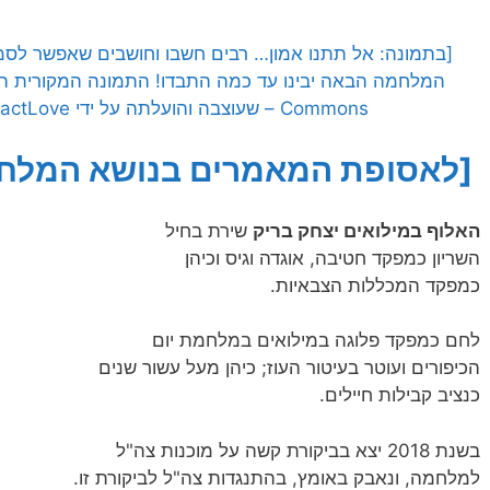
[בתמונה: אל תתנו אמון… רבים חשבו וחושבים שאפשר לסמ
Commons – שעוצבה והועלתה על ידי LisaAttractLove לאתר Pixabay]
[לאסופת המאמרים בנושא המלחמ
האלוף במילואים יצחק בריק
שירת בחיל
השריון כמפקד חטיבה, אוגדה וגיס וכיהן
כמפקד המכללות הצבאיות.
לחם כמפקד פלוגה במילואים במלחמת יום
הכיפורים ועוטר בעיטור העוז; כיהן מעל עשור שנים
כנציב קבילות חיילים.
בשנת 2018 יצא בביקורת קשה על מוכנות צה"ל
למלחמה, ונאבק באומץ, בהתנגדות צה"ל לביקורת זו.