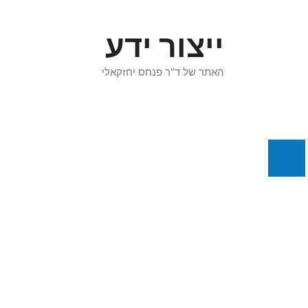
דלג
תוכן
ייצור ידע
האתר של ד"ר פנחס יחזקאלי