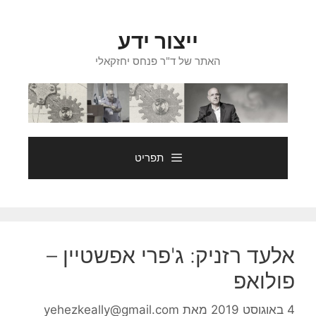
דלג
תוכן
ייצור ידע
האתר של ד"ר פנחס יחזקאלי
תפריט
אלעד רזניק: ג'פרי אפשטיין –
פולואפ
4 באוגוסט 2019
מאת
yehezkeally@gmail.com