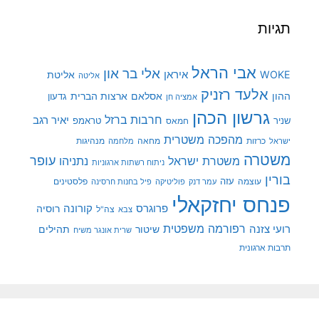
תגיות
אבי הראל
אלי בר און
איראן
WOKE
אליטת
אליטה
אלעד רזניק
ההון
אסלאם
ארצות הברית
גדעון
אמציה חן
גרשון הכהן
חרבות ברזל
יאיר רגב
שניר
טראמפ
חמאס
מהפכה משטרית
מנהיגות
ישראל
כרזות
מחאה
מלחמה
משטרה
עופר
משטרת ישראל
נתניהו
ניתוח רשתות ארגוניות
בורין
עוצמה
עזה
פלסטינים
עמר דנק
פוליטיקה
פיל בחנות חרסינה
פנחס יחזקאלי
קורונה
פרוגרס
רוסיה
צה"ל
צבא
רפורמה משפטית
רועי צזנה
שיטור
תהילים
שרית אונגר משיח
תרבות ארגונית