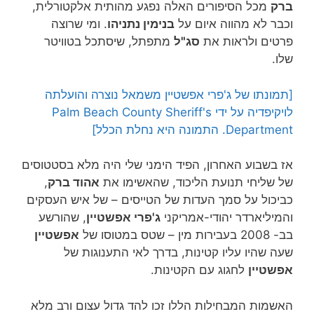
ברק
מכל הסיפורים האלה נפגע מהותית אלקטורלית,
וכבר לא מהווה איום על
בנימין נתניהו
. ומי שרוצה
פרטים ולראות את
סג"ל
מתפתל, שיסתכל בטוויטר
שלו.
[תמונתו של ג'פרי אפשטיין משמאל נוצרה והועלתה
לויקיפדיה על ידי Palm Beach County Sheriff's
Department. התמונה היא נחלת הכלל]
אז בשבוע האחרון, הפיד הימני שלי היה מלא בסטטוסים
של שליחי תנועת הליכוד, שהאשימו את
אהוד ברק
,
כביכול על סמך העדות של הטייסים – של איש העסקים
והמיליארדר יהודי-אמריקני
ג'פרי אפשטיין
, שהורשע
בב- 2008 בעבירות מין – שטס במטוסו של
אפשטיין
שעה שהיו עליו קטינות,
בדרך לאי התענוגות של
אפשטיין
לחגוג עם הקטינות.
האשמות המבחילות הללו זכו להד גדול עצום ורב מלא