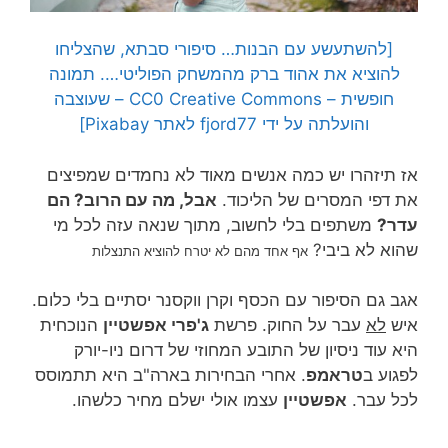
[להשתעשע עם הבנות… סיפורי סבתא, שהצליחו
להוציא את אהוד ברק מהמשחק הפוליטי…. תמונה
חופשית – CC0 Creative Commons – שעוצבה
והועלתה על ידי fjord77 לאתר Pixabay]
אז תיזהרו יש כמה אנשים מאוד לא נחמדים שמפיצים
את דפי המסרים של הליכוד.
אבל, מה עם הרוב? הם
עדר?
משתפים בלי לחשוב, מתוך שנאה עזה לכל מי
שהוא לא ביבי?
אף אחד מהם לא יטרח להוציא התנצלות
אגב גם הסיפור עם הכסף וקרן ווקסנר יסתיים בלי כלום.
איש
לא
עבר על החוק. פרשת
ג'פרי אפשטיין
הנוכחית
היא עוד ניסיון של התובע המחוזי של דרום ניו-יורק
לפגוע ב
טראמפ
. אחרי הבחירות בארה"ב היא תתמוסס
לכל עבר.
אפשטיין
עצמו אולי ישלם מחיר כלשהו.