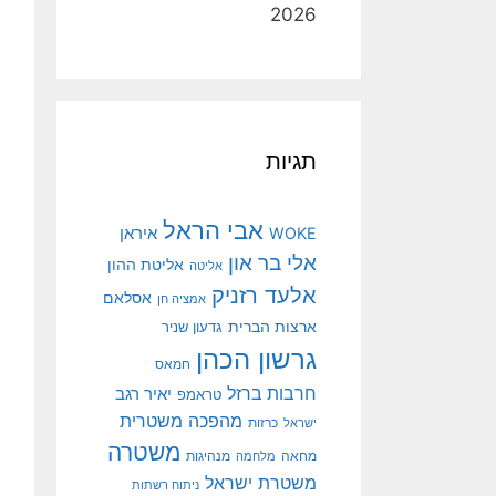
2026
תגיות
אבי הראל
איראן
WOKE
אלי בר און
אליטת ההון
אליטה
אלעד רזניק
אסלאם
אמציה חן
ארצות הברית
גדעון שניר
גרשון הכהן
חמאס
חרבות ברזל
יאיר רגב
טראמפ
מהפכה משטרית
ישראל
כרזות
משטרה
מנהיגות
מחאה
מלחמה
משטרת ישראל
ניתוח רשתות