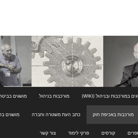
ם במורכבות ובניהול (WIKI)
מורכבות בניהול
מושגים בביטחון ל
מורכבות באכיפת חוק
כתב העת משטרה וחברה
מושגים בחינוך
פרים
קורסים
פרקי לימוד
צור קשר