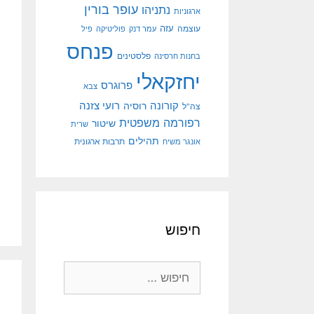
עופר בורין
נתניהו
ארגוניות
עוצמה
עזה
עמר דנק
פוליטיקה
פיל
פנחס
פלסטינים
בחנות חרסינה
יחזקאלי
פרוגרס
צבא
קורונה
רועי צזנה
רוסיה
צה"ל
רפורמה משפטית
שיטור
שרית
תהילים
אונגר משיח
תרבות ארגונית
חיפוש
חיפוש: