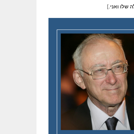
 שלו ואני
.]