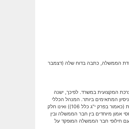
לעבודת הממשלה, כתבה בדוח שלה (דצמבר
רכת המקצועית במשרד. לפיכך, ישנה
יסיון המתאימים ביותר. המנהל הכללי
אינו בבחינת "נושא משרת אמון" (לעניין העיסוק בפעילות פוליטית (כאמור בפרק י"ג כלל 106)) ואינו חלק
ל אף קיומם של יחסי אמון מיוחדים בין חבר הממשלה ובין
ש עם חילופי חבר הממשלה המופקד על