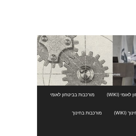
אומי (WIKI)
מורכבות בביטחון לאומי
 (WIKI)
מורכבות בחינוך