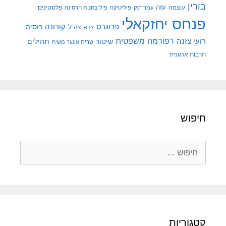
בורין
עוצמה
עזה
פלסטינים
עמר דנק
פוליטיקה
פיל בחנות חרסינה
פנחס יחזקאלי
קורונה
פרוגרס
רוסיה
צה"ל
צבא
רפורמה משפטית
רועי צזנה
שיטור
תהילים
שרית אונגר משיח
תרבות ארגונית
חיפוש
חיפוש:
קטגוריות