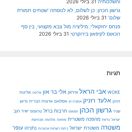
והשלכותיה
31 ביולי 2026
גרשון הכהן: כן לשלום, לא לנוסחה 'שטחים תמורת
שלום'
31 ביולי 2026
פנחס יחזקאלי: מיליציה מול צבא מקצועי, בין סף
הכאוס לקיפאון בירוקרטי
31 ביולי 2026
תגיות
אבי הראל
אלי בר און
איראן
WOKE
אליטת
אליטה
אלעד רזניק
ההון
אסלאם
ארצות הברית
גדעון
אמציה חן
גרשון הכהן
חרבות ברזל
יאיר רגב
שניר
טראמפ
חמאס
מהפכה משטרית
מנהיגות
ישראל
כרזות
מחאה
מלחמה
משטרה
עופר
משטרת ישראל
נתניהו
ניתוח רשתות ארגוניות