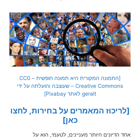
[התמונה המקורית היא תמונה חופשית – CC0
Creative Commons – שעוצבה והועלתה על ידי
geralt לאתר Pixabay]
[לריכוז המאמרים על בחירות, לחצו
כאן]
אחד הדיונים היותר מעניינים, לטעמי, הוא על