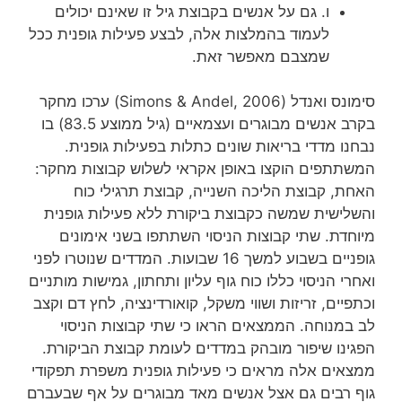
ו. גם על אנשים בקבוצת גיל זו שאינם יכולים
לעמוד בהמלצות אלה, לבצע פעילות גופנית ככל
שמצבם מאפשר זאת.
סימונס ואנדל (Simons & Andel, 2006) ערכו מחקר
בקרב אנשים מבוגרים ועצמאיים (גיל ממוצע 83.5) בו
נבחנו מדדי בריאות שונים כתלות בפעילות גופנית.
המשתתפים הוקצו באופן אקראי לשלוש קבוצות מחקר:
האחת, קבוצת הליכה השנייה, קבוצת תרגילי כוח
והשלישית שמשה כקבוצת ביקורת ללא פעילות גופנית
מיוחדת. שתי קבוצות הניסוי השתתפו בשני אימונים
גופניים בשבוע למשך 16 שבועות. המדדים שנוטרו לפני
ואחרי הניסוי כללו כוח גוף עליון ותחתון, גמישות מותניים
וכתפיים, זריזות ושווי משקל, קואורדינציה, לחץ דם וקצב
לב במנוחה. הממצאים הראו כי שתי קבוצות הניסוי
הפגינו שיפור מובהק במדדים לעומת קבוצת הביקורת.
ממצאים אלה מראים כי פעילות גופנית משפרת תפקודי
גוף רבים גם אצל אנשים מאד מבוגרים על אף שבעברם