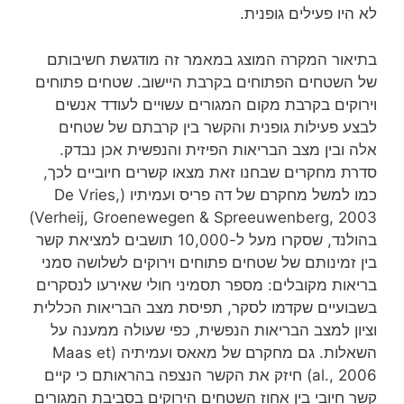
לא היו פעילים גופנית.
בתיאור המקרה המוצג במאמר זה מודגשת חשיבותם
של השטחים הפתוחים בקרבת היישוב. שטחים פתוחים
וירוקים בקרבת מקום המגורים עשויים לעודד אנשים
לבצע פעילות גופנית והקשר בין קרבתם של שטחים
אלה ובין מצב הבריאות הפיזית והנפשית אכן נבדק.
סדרת מחקרים שבחנו זאת מצאו קשרים חיוביים לכך,
כמו למשל מחקרם של דה פריס ועמיתיו (De Vries,
Verheij, Groenewegen & Spreeuwenberg, 2003)
בהולנד, שסקרו מעל ל-10,000 תושבים למציאת קשר
בין זמינותם של שטחים פתוחים וירוקים לשלושה סמני
בריאות מקובלים: מספר תסמיני חולי שאירעו לנסקרים
בשבועיים שקדמו לסקר, תפיסת מצב הבריאות הכללית
וציון למצב הבריאות הנפשית, כפי שעולה ממענה על
השאלות. גם מחקרם של מאאס ועמיתיה (Maas et
al., 2006) חיזק את הקשר הנצפה בהראותם כי קיים
קשר חיובי בין אחוז השטחים הירוקים בסביבת המגורים