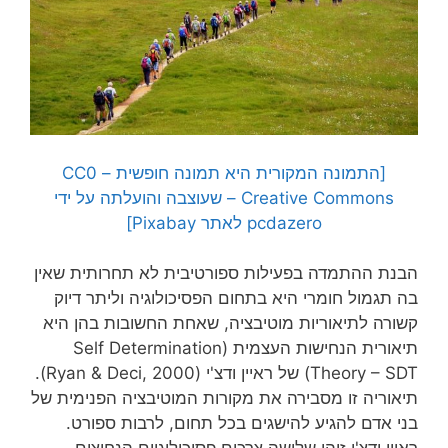
[התמונה המקורית היא תמונה חופשית – CC0
Creative Commons – שעוצבה והועלתה על ידי
pcdazero לאתר Pixabay]
הבנת ההתמדה בפעילות ספורטיבית לא תחרותית שאין
בה תגמול חומרי היא בתחום הפסיכולוגיה וליתר דיוק
קשורה לתיאוריות מוטיבציה, שאחת החשובות בהן היא
תיאורית הנחישות העצמית (Self Determination
Theory – SDT) של ראיין ודצ'י (Ryan & Deci, 2000).
תיאוריה זו מסבירה את מקורות המוטיבציה הפנימית של
בני אדם להגיע להישגים בכל תחום, לרבות ספורט.