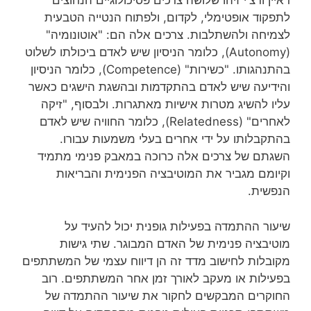
ראיין ודצ'י זיהו שלושה צרכים פסיכולוגיים הנחוצים
לתפקוד אופטימלי, לקדום, ולפתוח הנטייה הטבעית
לצמיחה ולהשתלבות. צרכים אלה הם: "אוטונומיה"
(Autonomy), כלומר הניסיון שיש לאדם ביכולתו לשלוט
בהתנהגותו. "כשירות" (Competence), כלומר הניסיון
והידיעה שיש לאדם בהתקדמות ובהשגת הישגים כאשר
עליו להשיג מטרות אישיות מאתגרות. ולבסוף, "זיקה
לאחרים" (Relatedness), כלומר החוויה שיש לאדם
בהתקבלותו על ידי אחרים בעלי משמעות עבורו.
השגתם של צרכים אלה כרוכה במאבק פנימי מתמיד
וקיומם מגביר את המוטיבציה הפנימית והבריאות
הנפשית.
שיעור ההתמדה בפעילות גופנית יכול להעיד על
מוטיבציה פנימית של האדם המבוגר. שתי גישות
מקובלות לחישוב מדד זה הן דיווח עצמי של המשתתפים
בפעילות או מעקב לאורך זמן אחר המשתתפים. רוב
החוקרים המבקשים לחקור את שיעור ההתמדה של