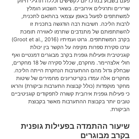
פעם בשבוע במרכז יום לקשישים וכללה תרגילי חיזוק
שרירים ותרגילים אירוביים. בשאר השבוע הומלץ
למשתתפים לפעול באופן עצמאי בהתאם לתכנית,
לרבות הליכה. חשיבות רבה הודגשה בתכנית זו
להשתתפותם של מתנדבים שתרמו לאווירה תומכת
בקרב המשתתפים. גרוט ועמיתיו (Groot et al., 2016)
ערכו סקירת ספרות מקיפה על הקשר בין יכולת
קוגניטיבית ופעילות גופנית בקרב מבוגרים דמנטיים ואף
חולי אלצהיימר. מחקרם, שכלל סקירה של 18 מחקרים,
שבחלק גדול מהם ההתערבות הנחקרת הייתה הליכה.
מחקרים אלה עמדו בקריטריונים מחמירים של שיטות
מחקר מוקפדות (כולל קבוצות התערבות וביקורת) והראו
כי פעילות גופנית אירובית קשורה לתפקודים קוגניטיביים
טובים יותר בקבוצת ההתערבות מאשר בקבוצת
הביקורת.
שיעור ההתמדה בפעילות גופנית
בקרב מבוגרים