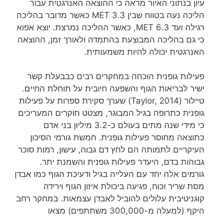
עיון בנתוני האיור מראה כי ההוצאה האנרגטית עבור
הליכה נעה בטווח שבין 3.3 MET כאשר מדובר בהליכה
רגילה ועד 6.3 MET, כאשר ההליכה נמרצת. יוצא אפוא
כי גם בהליכה המבוצעת בהתמדה ולאורך זמן, ההוצאה
האנרגטית יכולה להיות משמעותית.
פעילות גופנית הוכחה במחקרים רבים כבבעלת קשר
ישיר לבריאות הגוף והשפעה חיובית על תוחלת החיים.
טיילור (Taylor, 2014) שערך סקירת ספרות על פעילות
גופנית כתרופה בגיל המבוגר, מצטט חוקרים המעריכים
כי מידי שנה מתים בעולם כ-3.2 מיליון בני אדם
כתוצאה מחוסר פעילות גופנית. חמשת גורמי הסיכון
העיקריים לתמותה הם לחץ דם גבוה, עישון, רמות סוכר
גבוהות בדם, היעדר פעילות גופנית והשמנת יתר.
גורמים אלה יחד עם העלייה בגיל ודעיכת הגוף כמו אבדן
מסת שריר וכוח, פגיעה ביכולת איזון הגוף וירידה
קוגניטיבית עלולים להוביל לאבדן עצמאות. במחקר רחב
היקף (למעלה מ-300,000 משתתפים) מצאו