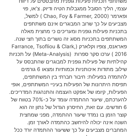
משתתפי תכניות פעילות גופנית מתבססים על דיווח
עצמי, הליך הסובל ממגבלות הטיה ודיוק. צ'או, פוי
ופארמר (Chao, Foy & Farmer, 2000 ) למשל,
מצביעים על כך שרוב המבוגרים אינם משתתפים
בתכניות פעילות גופנית ומעריכים כי מחצית מאלה
המשתתפים בתכניות מסוג זה נושרים בתוך חצי שנה.
פאראנס, צופיו וקלארק (Farrance, Tsofliou & Clark,
2016 ) ערכו סקר ספרות (Meta-Analysis) על תכניות
קהילתיות של פעילות גופנית למבוגרים שהתבסס על
שילוב מתודות איכותניות וכמותיות ומצאו 6 גורמים
להתמדה בפעילות: חיבור חברתי בין המשתתפים,
תפיסת היתרונות של הפעילות בעיניי המשתתפים, אופי
הפעילות, קיומו של אפקט העצמה והתנהגות המדריכים.
להערכתם, שיעור ההתמדה עומד על כ-70% בטווח של
6 חודשים. עם זאת, החיסרון הגדול של נתון זה הוא
קוצר הזמן בו נמדד שיעור ההתמדה, מפני שמחצית
השנה אינה יכולה להיחשב כהתמדה לאורך זמן.
המחברים מצביעים על כך ששיעור ההתמדה יורד ככל