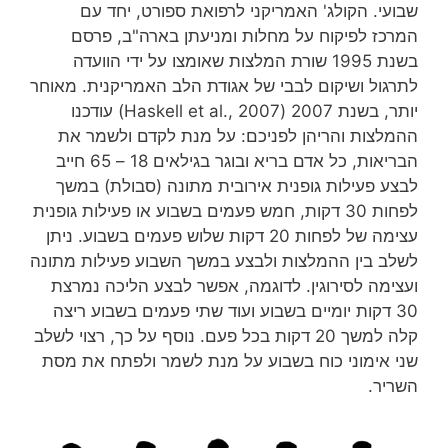
שבועי. הקולג' האמריקני לרפואת ספורט, יחד עם
המרכז לפיקוח על מחלות ומניעתן בארה"ב, פרסם
בשנת 1995 שורת המלצות שאומצו על ידי הוועדה
לתרגול ושיקום לבבי של אגודת הלב האמריקנית. מאוחר
יותר, בשנת 2007 (Haskell et al., 2007) עודכנו
ההמלצות והריהן לפניכם: על מנת לקדם ולשמר את
הבריאות, כל אדם בריא ובוגר בגילאים 18 – 65 חייב
לבצע פעילות גופנית אירובית מתונה (סבולת) במשך
לפחות 30 דקות, חמש פעמים בשבוע או פעילות גופנית
עצימה של לפחות 20 דקות שלוש פעמים בשבוע. ניתן
לשלב בין ההמלצות ולבצע במשך השבוע פעילות מתונה
ועצימה לסירוגין. לדוגמה, אפשר לבצע הליכה נמרצת
30 דקות יומיים בשבוע ועוד שתי פעמים בשבוע ריצה
קלה למשך 20 דקות בכל פעם. נוסף על כך, רצוי לשלב
שני אימוני כוח בשבוע על מנת לשמר ולפתח את מסת
השריר.