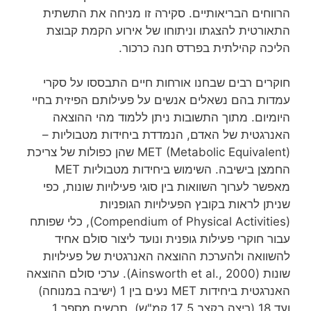
הרווחים הבריאותיים. סקירה זו מניחה את התשתית
התאורטית להצגתו וניתוחו של אירוע הקמת קבוצת
הליכה קהילתית בפרדס חנה כרכור.
חוקרים רבים שבחנו אורחות חיים התבססו על סקרי
עמדות בהם נשאלים אנשים על פעילותם הפיזית בחיי
היומיום. מתוך התשובות ניתן ללמוד מהי ההוצאה
האנרגטית של האדם, הנמדדת ביחידות מטבוליות –
MET (Metabolic Equivalent) שהן כפולות של צריכת
החמצן בישיבה. השימוש ביחידות מטבוליות MET
מאפשר לערוך השוואות בין סוגי פעילויות שונות, כפי
שניתן לראות בקובץ הפעילויות הגופניות
(Compendium of Physical Activities), כלי שפותח
עבור חוקרי פעילות גופנית ונועד ליצור סולם אחיד
להשוואה ולהערכת ההוצאה האנרגטית של פעילויות
שונות (Ainsworth et al., 2000). ערכי סולם ההוצאה
האנרגטית ביחידות MET נעים בין 1 (ישיבה במנוחה)
ועד 18 (ריצה בקצב 17,5 קמ"ש). תרשים מספר 1