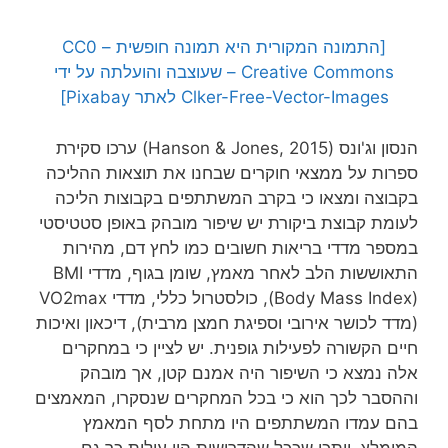
[התמונה המקורית היא תמונה חופשית – CC0
Creative Commons – שעוצבה והועלתה על ידי
Clker-Free-Vector-Images לאתר Pixabay]
הנסון וג'ונס (Hanson & Jones, 2015) ערכו סקירת
ספרות על ממצאי חוקרים שבחנו את תוצאות ההליכה
בקבוצה ומצאו כי בקרב המשתתפים בקבוצות הליכה
לעומת קבוצת ביקורת יש שיפור מובהק באופן סטטיסטי
במספר מדדי בריאות חשובים כמו לחץ דם, מהירות
התאוששות הלב לאחר מאמץ, שומן בגוף, מדדי BMI
(Body Mass Index), כולסטרול כללי, מדדי VO2max
(מדד לכושר אירובי וספיגת חמצן מרבית), דיכאון ואיכות
חיים הקשורה לפעילות גופנית. יש לציין כי במחקרים
אלה נמצא כי השיפור היה אמנם קטן, אך מובהק
וההסבר לכך הוא כי בכל המחקרים שנסקרו, המאמצים
בהם עמדו המשתתפים היו מתחת לסף המאמץ
המומלץ. ייתכן שככל שהדרישות היו עולות כך גם