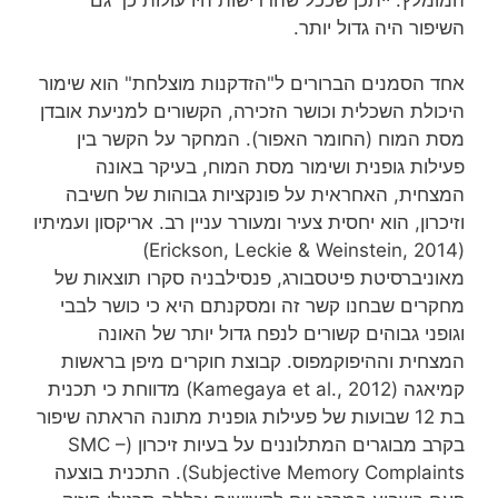
השיפור היה גדול יותר.
אחד הסמנים הברורים ל"הזדקנות מוצלחת" הוא שימור
היכולת השכלית וכושר הזכירה, הקשורים למניעת אובדן
מסת המוח (החומר האפור). המחקר על הקשר בין
פעילות גופנית ושימור מסת המוח, בעיקר באונה
המצחית, האחראית על פונקציות גבוהות של חשיבה
וזיכרון, הוא יחסית צעיר ומעורר עניין רב. אריקסון ועמיתיו
(Erickson, Leckie & Weinstein, 2014)
מאוניברסיטת פיטסבורג, פנסילבניה סקרו תוצאות של
מחקרים שבחנו קשר זה ומסקנתם היא כי כושר לבבי
וגופני גבוהים קשורים לנפח גדול יותר של האונה
המצחית וההיפוקמפוס. קבוצת חוקרים מיפן בראשות
קמיאגה (Kamegaya et al., 2012) מדווחת כי תכנית
בת 12 שבועות של פעילות גופנית מתונה הראתה שיפור
בקרב מבוגרים המתלוננים על בעיות זיכרון (SMC –
Subjective Memory Complaints). התכנית בוצעה