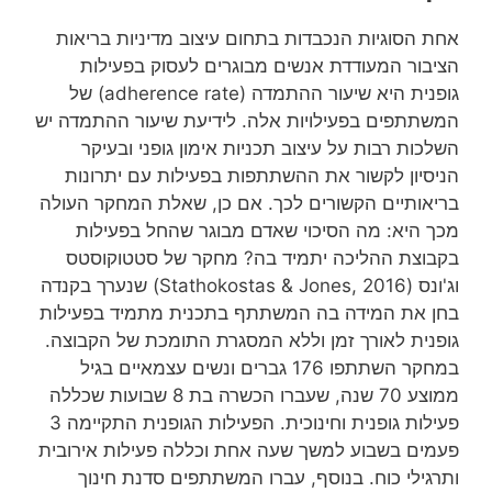
אחת הסוגיות הנכבדות בתחום עיצוב מדיניות בריאות
הציבור המעודדת אנשים מבוגרים לעסוק בפעילות
גופנית היא שיעור ההתמדה (adherence rate) של
המשתתפים בפעילויות אלה. לידיעת שיעור ההתמדה יש
השלכות רבות על עיצוב תכניות אימון גופני ובעיקר
הניסיון לקשור את ההשתתפות בפעילות עם יתרונות
בריאותיים הקשורים לכך. אם כן, שאלת המחקר העולה
מכך היא: מה הסיכוי שאדם מבוגר שהחל בפעילות
בקבוצת ההליכה יתמיד בה? מחקר של סטטוקוסטס
וג'ונס (Stathokostas & Jones, 2016) שנערך בקנדה
בחן את המידה בה המשתתף בתכנית מתמיד בפעילות
גופנית לאורך זמן וללא המסגרת התומכת של הקבוצה.
במחקר השתתפו 176 גברים ונשים עצמאיים בגיל
ממוצע 70 שנה, שעברו הכשרה בת 8 שבועות שכללה
פעילות גופנית וחינוכית. הפעילות הגופנית התקיימה 3
פעמים בשבוע למשך שעה אחת וכללה פעילות אירובית
ותרגילי כוח. בנוסף, עברו המשתתפים סדנת חינוך