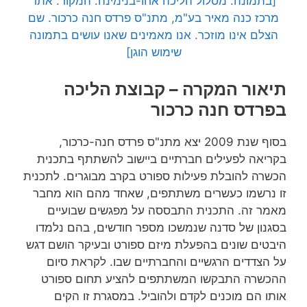
[בתמונה: מסלול הליכה אחו-בנימינה. המקור: אתר
מרכז כנה מאיר בע"מ, מתנ"ס פרדס חנה כרכור. שם
הצלם אינו מוזכר. אנו מאמינים שאנו עושים בתמונה
שימוש הוגן]
תיאור המקרה – קבוצת הליכה
בפרדס חנה כרכור
בסוף שנת 2009 יצא מתנ"ס פרדס חנה-כרכור,
בקריאה לפעילים חברתיים ביישוב להשתתף בתכנית
הכשרה להובלת פעילות ספורט בקרב מבוגרים. לתכנית
זו נרשמו כעשרים משתתפים, שאחד מהם הוא מחבר
מאמר זה. התכנית התבססה על מפגשים שבועיים
בסגנון של סדנה שנמשכו מספר חודשים, בהם נלמדו
היבטים שונים בהפעלת מיזם ספורט ובעיקר הושם דגש
על הצדדים הרגשיים והחברתיים שבו. לקראת סיום
ההכשרה התבקשו המשתתפים להציע תחום ספורט
אותו הם מוכנים לקדם ולהוביל. במסגרת זו הקים