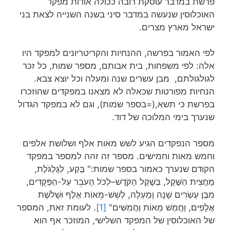
פרשת במדבר עוסקת רובה ככולה אודות מפקד
האוכלוסין שנעשה במדבר סיני בשנה השנייה לצאת בני
ישראל מארץ מצרים.
לפי האמור בפרשה, ההנחיות והקריטריונים למפקד היו
אלה: לפי משפחות, בית אבותם, מספר שמות, כל זכר
לגולגולתם, מבן עשרים שנה ומעלה וכל יוצא צבא.
הנחיות מפורטות שכאלה לא מצאנו במפקדים שהוזכרו
בפרשת כי תשא,(=בספר שמות), וגם לא במפקד הגדול
שנערך בימי המלוכה של דוד.
מספר הנפקדים הגיע לשש מאות אלף ושלושת אלפים
וחמש מאות וחמישים. מספר זה זהה למספר במפקד
הקודם שנערך כאמור בספר שמות:" בֶּקַע, לַגֻּלְגֹּלֶת,
מַחֲצִית הַשֶּׁקֶל, בְּשֶׁקֶל הַקֹּדֶשׁ–לְכֹל הָעֹבֵר עַל-הַפְּקֻדִים,
מִבֶּן עֶשְׂרִים שָׁנָה וָמַעְלָה, לְשֵׁשׁ-מֵאוֹת אֶלֶף וּשְׁלֹשֶׁת
אֲלָפִים, וַחֲמֵשׁ מֵאוֹת וַחֲמִשִּׁים"
[1]
. לעומת זאת, המספר
של האוכלוסין של המפקד השלישי, המוזכר אף הוא