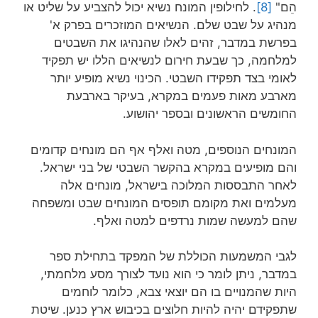
הֵם"
[8]
. לחילופין המונח נשיא יכול להצביע על שליט או
מנהיג על שבט שלם. הנשיאים המוזכרים בפרק א'
בפרשת במדבר, זהים לאלו שהנהיגו את השבטים
למלחמה, כך שבעת חירום לנשיאים הללו יש תפקיד
לאומי בצד תפקידו השבטי. הכינוי נשיא מופיע יותר
מארבע מאות פעמים במקרא, בעיקר בארבעת
החומשים הראשונים ובספר יהושוע.
המונחים הנוספים, מטה ואלף אף הם מונחים קדומים
והם מופיעים במקרא בהקשר השבטי של בני ישראל.
לאחר התבססות המלוכה בישראל, מונחים אלה
מעלמים ואת מקומם תופסים המונחים שבט ומשפחה
שהם למעשה שמות נרדפים למטה ואלף.
לגבי המשמעות הכוללת של המפקד בתחילת ספר
במדבר, ניתן לומר כי הוא נועד לצורך מסע מלחמתי,
היות שהמנויים בו הם יוצאי צבא, כלומר לוחמים
שתפקידם יהיה להיות חלוצים בכיבוש ארץ כנען. שיטת