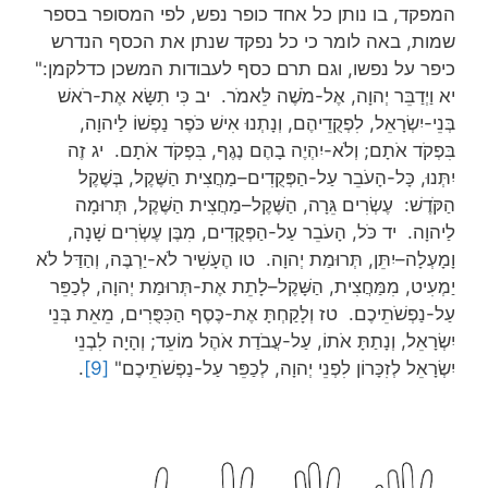
המפקד, בו נותן כל אחד כופר נפש, לפי המסופר בספר
שמות, באה לומר כי כל נפקד שנתן את הכסף הנדרש
כיפר על נפשו, וגם תרם כסף לעבודות המשכן כדלקמן:"
יא וַיְדַבֵּר יְהוָה, אֶל-מֹשֶׁה לֵּאמֹר. יב כִּי תִשָּׂא אֶת-רֹאשׁ
בְּנֵי-יִשְׂרָאֵל, לִפְקֻדֵיהֶם, וְנָתְנוּ אִישׁ כֹּפֶר נַפְשׁוֹ לַיהוָה,
בִּפְקֹד אֹתָם; וְלֹא-יִהְיֶה בָהֶם נֶגֶף, בִּפְקֹד אֹתָם. יג זֶה
יִתְּנוּ, כָּל-הָעֹבֵר עַל-הַפְּקֻדִים–מַחֲצִית הַשֶּׁקֶל, בְּשֶׁקֶל
הַקֹּדֶשׁ: עֶשְׂרִים גֵּרָה, הַשֶּׁקֶל–מַחֲצִית הַשֶּׁקֶל, תְּרוּמָה
לַיהוָה. יד כֹּל, הָעֹבֵר עַל-הַפְּקֻדִים, מִבֶּן עֶשְׂרִים שָׁנָה,
וָמָעְלָה–יִתֵּן, תְּרוּמַת יְהוָה. טו הֶעָשִׁיר לֹא-יַרְבֶּה, וְהַדַּל לֹא
יַמְעִיט, מִמַּחֲצִית, הַשָּׁקֶל–לָתֵת אֶת-תְּרוּמַת יְהוָה, לְכַפֵּר
עַל-נַפְשֹׁתֵיכֶם. טז וְלָקַחְתָּ אֶת-כֶּסֶף הַכִּפֻּרִים, מֵאֵת בְּנֵי
יִשְׂרָאֵל, וְנָתַתָּ אֹתוֹ, עַל-עֲבֹדַת אֹהֶל מוֹעֵד; וְהָיָה לִבְנֵי
יִשְׂרָאֵל לְזִכָּרוֹן לִפְנֵי יְהוָה, לְכַפֵּר עַל-נַפְשֹׁתֵיכֶם"
[9]
.