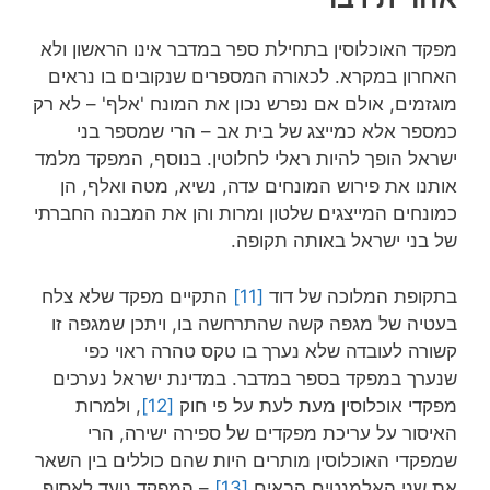
מפקד האוכלוסין בתחילת ספר במדבר אינו הראשון ולא
האחרון במקרא. לכאורה המספרים שנקובים בו נראים
מוגזמים, אולם אם נפרש נכון את המונח 'אלף' – לא רק
כמספר אלא כמייצג של בית אב – הרי שמספר בני
ישראל הופך להיות ראלי לחלוטין. בנוסף, המפקד מלמד
אותנו את פירוש המונחים עדה, נשיא, מטה ואלף, הן
כמונחים המייצגים שלטון ומרות והן את המבנה החברתי
של בני ישראל באותה תקופה.
בתקופת המלוכה של דוד
[11]
התקיים מפקד שלא צלח
בעטיה של מגפה קשה שהתרחשה בו, ויתכן שמגפה זו
קשורה לעובדה שלא נערך בו טקס טהרה ראוי כפי
שנערך במפקד בספר במדבר. במדינת ישראל נערכים
מפקדי אוכלוסין מעת לעת על פי חוק
[12]
, ולמרות
האיסור על עריכת מפקדים של ספירה ישירה, הרי
שמפקדי האוכלוסין מותרים היות שהם כוללים בין השאר
את שני האלמנטים הבאים
[13]
– המפקד נועד לאסוף