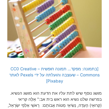
[בתמונה: מפקד… תמונה חופשית – CC0 Creative
Commons – שעוצבה והועלתה על ידי Pexels לאתר
Pixabay]
מושג נוסף שיש לתת עליו את הדעת הוא מושג הנשיא.
בפרשה שלנו נשיא הוא ראש בית אב:" אֵלֶּה קריאי
(קְרוּאֵי) הָעֵדָה, נְשִׂיאֵי מַטּוֹת אֲבוֹתָם: רָאשֵׁי אַלְפֵי יִשְׂרָאֵל,