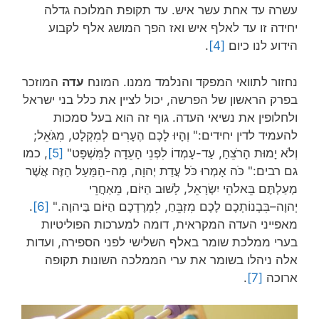
עשרה עד אחת עשר איש. עד תקופת המלוכה גדלה
יחידה זו עד לאלף איש ואז הפך המושג אלף לקבוע
הידוע לנו כיום
[4]
.
נחזור לתוואי המפקד והנלמד ממנו. המונח
עדה
המוזכר
בפרק הראשון של הפרשה, יכול לציין את כלל בני ישראל
ולחלופין את נשיאי העדה. גוף זה הוא בעל סמכות
להעמיד לדין יחידים:" וְהָיוּ לָכֶם הֶעָרִים לְמִקְלָט, מִגֹּאֵל;
וְלֹא יָמוּת הָרֹצֵחַ, עַד-עָמְדוֹ לִפְנֵי הָעֵדָה לַמִּשְׁפָּט"
[5]
, כמו
גם רבים:" כֹּה אָמְרוּ כֹּל עֲדַת יְהוָה, מָה-הַמַּעַל הַזֶּה אֲשֶׁר
מְעַלְתֶּם בֵּאלֹהֵי יִשְׂרָאֵל, לָשׁוּב הַיּוֹם, מֵאַחֲרֵי
יְהוָה–בִּבְנוֹתְכֶם לָכֶם מִזְבֵּחַ, לִמְרָדְכֶם הַיּוֹם בַּיהוָה."
[6]
.
מאפייני העדה המקראית, דומה למערכות הפוליטיות
בערי ממלכת שומר באלף השלישי לפני הספירה, ועדות
אלה ניהלו בשומר את ערי הממלכה השונות תקופה
ארוכה
[7]
.