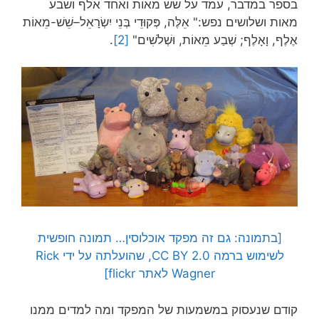
בספר במדבר, עמד על שש מאות ואחד אלף ושבע
מאות ושלושים נפש:" אֵלֶּה, פְּקוּדֵי בְּנֵי יִשְׂרָאֵל–שֵׁשׁ-מֵאוֹת
אֶלֶף, וָאָלֶף; שְׁבַע מֵאוֹת, וּשְׁלֹשִׁים"
[2]
.
[בתמונה: גם זה מפקד אוכלוסין… תמונה חופשית
לשימוש ברמה CC BY 2.0, שהועלתה על ידי Rick
Wagner לאתר flickr]
קודם שנעסוק במשמעות של המפקד ומה למדים ממנו