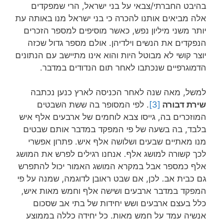
בהיבט החברתי/צבאי על בני ישראל, הרי שמפקדים
אלה מביאים אותנו להכרה כי בני ישראל מנו באותה עת
יותר משני מיליון נפש, כאשר מוסיפים למספר הזכרים
הנפקדים את הנשים וילדיהן. אולם מספר גדול שכזה
יוצר קושי לא מבוטל היות והוא אינו מתיישב עם הנתונים
הדמוגרפיים שנכתבו לאחר תום הנדודים במדבר.
למשל, מאה שנה לאחר הכניסה לארץ כנען נכתבה
שירת דבורה
[3]
. לפי המסופר בה ששת השבטים
המוזכרים בה, גייסו צבא לוחמים של ארבעים אלף איש
בלבד, בה בשעה של פי המפקד במדבר אותם שבטים
מנו מאתיים שבעים ושלושה אלף איש. פתרון אפשרי
לכך קשורה למושג אלף. אנחנו רגילים לפרש את המושג
אלף כמספר אבל במקרא המושג האמור יכול להתפרש
גם כבית אב. לכן, אם שבט ראובן לדוגמה, שמנה על פי
המפקד במדבר ארבעים ושישה אלף וחמש מאות איש,
כלל בעצם ארבעים ושש יחידות של בתי אב שסכום
אנשיה עמד על חמש מאות. כל יחידה כללה בממוצע