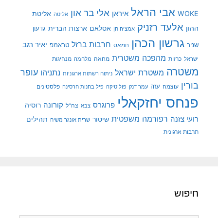
אבי הראל
אלי בר און
איראן
WOKE
אליטת
אליטה
אלעד רזניק
ההון
אסלאם
ארצות הברית
גדעון
אמציה חן
גרשון הכהן
חרבות ברזל
יאיר רגב
שניר
טראמפ
חמאס
מהפכה משטרית
מנהיגות
ישראל
כרזות
מחאה
מלחמה
משטרה
עופר
משטרת ישראל
נתניהו
ניתוח רשתות ארגוניות
בורין
עוצמה
עזה
פלסטינים
עמר דנק
פוליטיקה
פיל בחנות חרסינה
פנחס יחזקאלי
קורונה
פרוגרס
רוסיה
צה"ל
צבא
רפורמה משפטית
רועי צזנה
שיטור
תהילים
שרית אונגר משיח
תרבות ארגונית
חיפוש