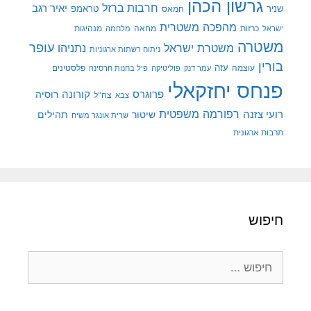
גרשון הכהן
חרבות ברזל
יאיר רגב
שניר
טראמפ
חמאס
מהפכה משטרית
מנהיגות
ישראל
כרזות
מחאה
מלחמה
משטרה
עופר
משטרת ישראל
נתניהו
ניתוח רשתות ארגוניות
בורין
עוצמה
עזה
פלסטינים
עמר דנק
פוליטיקה
פיל בחנות חרסינה
פנחס יחזקאלי
קורונה
פרוגרס
רוסיה
צה"ל
צבא
רפורמה משפטית
רועי צזנה
שיטור
תהילים
שרית אונגר משיח
תרבות ארגונית
חיפוש
חיפוש: