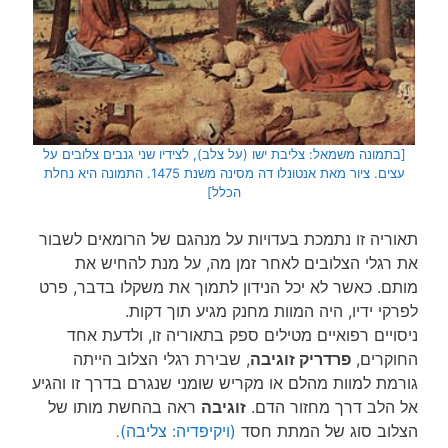
[בתמונה משמאל: צליבת ישו (על צלב), לצידיו שני גנבים צלובים על
עצים. ציור מאת אנטונלו דה מסינה משנת 1475. התמונה היא נחלת
הכלל]
תאוריה זו נתמכת בעדויות על מנהגם של הרומאים לשבור
את רגלי הצלובים לאחר זמן מה, על מנת להחיש את
מותם. כאשר לא יכל הנידון לתמוך את משקלו בדבר, פרט
לפרקי ידיו, היה המוות מחנק מגיע תוך דקות.
ניסויים רפואיים מטילים ספק בתאוריה זו, ולדעת אחד
החוקרים,
פרדריק זוגיבה
, שבירת רגלי הצלוב הייתה
גורמת למוות מהלם או מקריש שומני שנגרם בדרך זו והגיע
אל הלב דרך מחזור הדם.
זוגיבה
ראה בהחשת מותו של
הצלוב סוג של המתת חסד
(ויקיפדיה: צליבה)
.