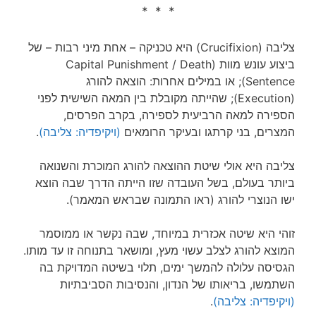
* * *
צליבה (Crucifixion) היא טכניקה – אחת מיני רבות – של
ביצוע עונש מוות (Capital Punishment / Death
Sentence); או במילים אחרות: הוצאה להורג
(Execution); שהייתה מקובלת בין המאה השישית לפני
הספירה למאה הרביעית לספירה, בקרב הפרסים,
המצרים, בני קרתגו ובעיקר הרומאים
(ויקיפדיה: צליבה)
.
צליבה היא אולי שיטת ההוצאה להורג המוכרת והשנואה
ביותר בעולם, בשל העובדה שזו הייתה הדרך שבה הוצא
ישו הנוצרי להורג (ראו התמונה שבראש המאמר).
זוהי היא שיטה אכזרית במיוחד, שבה נקשר או ממוסמר
המוצא להורג לצלב עשוי מעץ, ומושאר בתנוחה זו עד מותו.
הגסיסה עלולה להמשך ימים, תלוי בשיטה המדויקת בה
השתמשו, בריאותו של הנדון, והנסיבות הסביבתיות
(ויקיפדיה: צליבה)
.