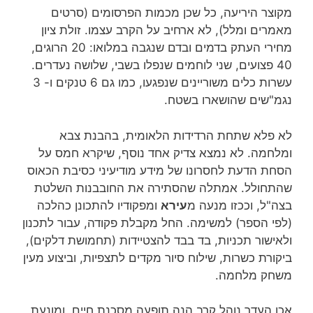
מקוצר היריעה, כל שכן מכמות הפרסומים (סרטים
מאמרים ומלל), לא ארחיב על הקרב עצמו. זולת ציון
מחירי העתק בדמים ובדם שנגבה במלואו: 20 הרוגים,
40 פצועים, שני לוחמים שנפלו בשבי, שלושה נעדרים.
עשרות כלים משוריינים שנפגעו, כמו גם 6 טנקים ו- 3
נגמ"שים שהושארו בשטח.
לא פלא שתחת הרדידות הלאומית, בהבנת צבא
ומלחמה. לא נמצא צדיק אחד נוסף, שיקרא חמס על
הסחת הדעת לחסרונו של מידע מודיעיני כסיבת הכאוס
שהתחולל. אמתלה שהסתירה את החובבנות השלטת
בצה"ל, וככזו מנעה מ
עירא
ומפקודיו להתכונן כהלכה
(לפי הספר) למשימה. החל מקבלת פקודה, עבור לתכנון
ולאישור תכניות, בד בבד להצטיידות (תחמושת דלקים),
ביקורת כשרות, שילוח סיור מקדים לתצפיות, וביצוע מעין
משחק מלחמה.
אכן העדר נוהל קרב הנה תופעה מסכנת חיים, ומונעת