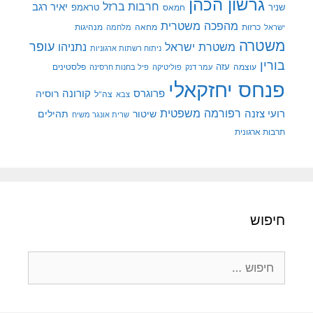
גרשון הכהן
חרבות ברזל
יאיר רגב
שניר
טראמפ
חמאס
מהפכה משטרית
מנהיגות
ישראל
כרזות
מחאה
מלחמה
משטרה
עופר
משטרת ישראל
נתניהו
ניתוח רשתות ארגוניות
בורין
עוצמה
עזה
פלסטינים
עמר דנק
פוליטיקה
פיל בחנות חרסינה
פנחס יחזקאלי
קורונה
פרוגרס
רוסיה
צה"ל
צבא
רפורמה משפטית
רועי צזנה
שיטור
תהילים
שרית אונגר משיח
תרבות ארגונית
חיפוש
חיפוש: