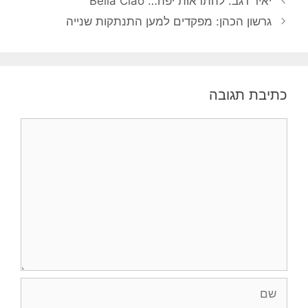
יאיר רגב: להתראות יפה… Bella Ciao
גרשון הכהן: מפקדים למען התנתקות שנייה
כתיבת תגובה
תגובה
שם