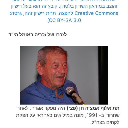
והוצב במוזיאון השריון בלטרון.
קובץ זה הוא בעל רישיון
Creative Commons להפצה, תחת רישיון זהה, גרסה:
CC BY-SA 3.0]
לזכרו של זכריה באומל הי"ד
תת אלוף אמציה חן (פצי)
היה מפקד אוגדה. לאחר
שחרורו ב- 1991, מונה במילואים כאחראי על הפקת
לקחים בצה"ל.