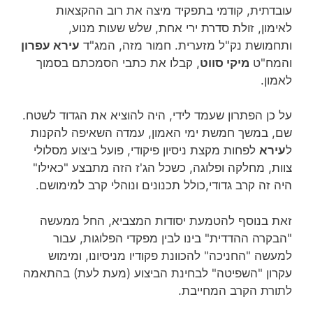
עובדתית, קודמי בתפקיד מיצה את רוב ההקצאות
לאימון, זולת סדרת ירי אחת, שלש שעות מנוע,
ותחמושת נק"ל מזערית. חמור מזה, המג"ד
עירא עפרון
והמח"ט
מיקי סווט
, קבלו את כתבי הסמכתם בסמוך
לאמון.
על כן הפתרון שעמד לידי, היה להוציא את הגדוד לשטח.
שם, במשך חמשת ימי האמון, עמדה השאיפה להקנות
ל
עירא
לפחות מקצת ניסיון פיקודי, פועל ביצוע מסלולי
צוות, מחלקה ופלוגה, כשכל הג'ז הזה מתבצע "כאילו"
היה זה קרב גדודי,כולל תכנונים ונוהלי קרב למימושם.
זאת בנוסף להטמעת יסודות המצביא, החל ממעשה
"הבקרה ההדדית" בינו לבין מפקדי הפלוגות, עבור
למעשה "החניכה" להכוונת פקודיו מניסיונו, ומימוש
עקרון "השפיטה" לבחינת הביצוע (מעת לעת) בהתאמה
לתורת הקרב המחייבת.