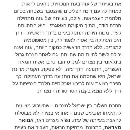
את בעייתה של עזה בעת הנוכחית, נוהגים לראות
כמתחילה עם ריכוז הפליטים שהצטבר בשטחה בסיום
מלחמת העצמאות. אולם, בעייתה של עזה מתחילה
הרבה קודם, מתוך מיקומה הגאוגרפי. היא התהוותה
לעיר, מכוח היותה תחנת ביניים בדרך הראשית – דרך
הים העתיקה בין אסיה לאפריקה, בין מסופוטמיה
למצרים. ללא הדרך הראשית כמקור חיותה, עזה אינה
יכולה לשוב להיות מה שהייתה. גם לאחר הצבת גבול
בינלאומי בין מצרים למנדט הבריטי בראשית המאה
העשרים, התנועה דרך עזה, לא פסקה. הקמת מדינת
ישראל, היא שחסמה את התנועה בדרך העתיקה וכך
הפכה רצועת עזה לריכוז אוכלוסייה הלכוד בצפיפות על
דרך ללא מוצא בקצה הטריטוריה המצרית.
הסכם השלום בין ישראל למצרים – שהשבוע מציינים
לחתימתו ארבעים שנים – אחראי במידה לא מבוטלת
להאצת בעייתה של עזה. נשיא מצרים דאז,
אנוואר
סאדאת
, בתבונתו מרחיקת הראות, העביר את בעיית