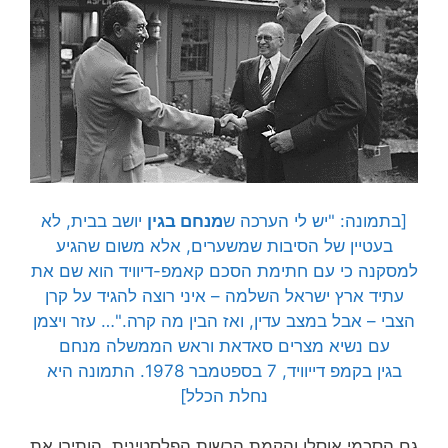
[בתמונה: "יש לי הערכה ש
מנחם בגין
יושב בבית, לא
בעטיין של הסיבות שמשערים, אלא משום שהגיע
למסקנה כי עם חתימת הסכם קאמפ-דיוויד הוא שם את
עתיד ארץ ישראל השלמה – איני רוצה להגיד על קרן
הצבי – אבל במצב עדין, ואז הבין מה קרה."… עזר ויצמן
עם נשיא מצרים סאדאת וראש הממשלה מנחם
בגין בקמפ דייוויד, 7 בספטמבר 1978. התמונה היא
נחלת הכלל]
גם הסכמי אוסלו והקמת הרשות הפלסטינית, הותירו את