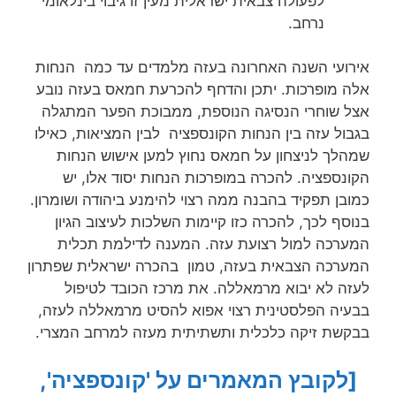
לפעולה צבאית ישראלית מעין זו גיבוי בינלאומי
נרחב.
אירועי השנה האחרונה בעזה מלמדים עד כמה הנחות
אלה מופרכות. יתכן והדחף להכרעת חמאס בעזה נובע
אצל שוחרי הנסיגה הנוספת, ממבוכת הפער המתגלה
בגבול עזה בין הנחות הקונספציה לבין המציאות, כאילו
שמהלך לניצחון על חמאס נחוץ למען אישוש הנחות
הקונספציה. להכרה במופרכות הנחות יסוד אלו, יש
כמובן תפקיד בהבנה ממה רצוי להימנע ביהודה ושומרון.
בנוסף לכך, להכרה כזו קיימות השלכות לעיצוב הגיון
המערכה למול רצועת עזה. המענה לדילמת תכלית
המערכה הצבאית בעזה, טמון בהכרה ישראלית שפתרון
לעזה לא יבוא מרמאללה. את מרכז הכובד לטיפול
בבעיה הפלסטינית רצוי אפוא להסיט מרמאללה לעזה,
בבקשת זיקה כלכלית ותשתיתית מעזה למרחב המצרי.
[לקובץ המאמרים על 'קונספציה',