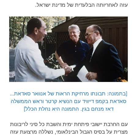
עזה לאחריותה הבלעדית של מדינת ישראל.
[בתמונה: תבונתו מרחיקת הראות של אנוואר סאדאת…
סאדאת בקמפ דייוויד עם הנשיא קרטר וראש הממשלה
דאז מנחם בגין. התמונה היא נחלת הכלל]
עם החרבת יישובי פיתחת ימית והשבת כל סיני לריבונות
מצרית על בסיס הגבול הבינלאומי, נשללה מרצועת עזה