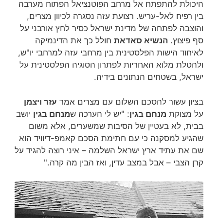
היכולת להתפתח אל מרחב הפוטנציאל הפתוח מערבה
בין רפיח לאל-עריש. רצועת עזה נסגרה לכיוון מצרים,
והוצבה לפתחה של מדינת ישראל כסיר לחץ אורבני על
סף פיצוץ.
הנשיא סאדאת
חולל כך את הדינמיקה
לאיחוד הישות הפלסטינית בין מרחבי עזה למרחבי יו"ש,
ולהטלת מלוא האחריות לפתרון הסוגיה הפלסטינית על
ישראל, בשטחים הנתונים בידיה.
בציון עשור להסכם השלום עם מצרים אמר
עזר ויצמן
על מצוקת
מנחם בגין
: "יש לי הערכה ש
מנחם בגין
יושב
בבית, לא בעטיין של הסיבות שמשערים, אלא משום
שהגיע למסקנה כי עם חתימת הסכם קאמפ-דיוויד הוא
שם את עתיד ארץ ישראל השלמה – איני רוצה להגיד על
קרן הצבי – אבל במצב עדין, ואז הבין מה קרה."