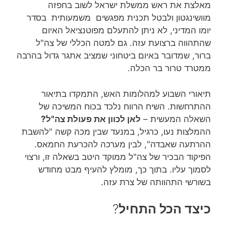
מאלצת את ראש ממשלת ישראל לשוב בחפזה
מוושינגטון ולבטל תכנית מפגשים משמעותית בסדר
יומו המדיני, לא ניתן להתעלם מפוטנציאל האיום
שהתהווה ברצועת עזה. גם למטה הכללי של צה"ל
ברור, שמדובר באיום ביטחוני שמציב אתגר גדול בהרבה
ממטרד טרור בר הכלה.
תיאורי השבוע למהלומות האש, התמקדו בתיאור
ההתרחשות. השיח הרווח נלכד בכוח המשיכה של
השאלה המעשית –
לאן לכוון את פעולת צה"ל?
ההמלצות נעו, כרגיל, במנעד שבין מכה קשה "להשבת
ההרתעה שאבדה", לבין מערכה להכרעת החמאס.
הפיקוד הבכיר של צה"ל ממוקד היטב בשאלה זו, ורצוי
לסמוך עליו. בתוך כך, מומלץ להעיף מבט מחודש
בשורשי התהוותה של צרת עזה.
כיצד הכל התחיל
?