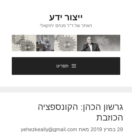
דלג
תוכן
ייצור ידע
האתר של ד"ר פנחס יחזקאלי
תפריט
גרשון הכהן: הקונספציה
הכוזבת
29 במרץ 2019
מאת
yehezkeally@gmail.com