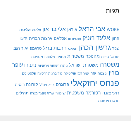
תגיות
אבי הראל
אלי בר און
איראן
WOKE
אליטת
אליטה
אלעד רזניק
ההון
אסלאם
ארצות הברית
גדעון
אמציה חן
גרשון הכהן
חרבות ברזל
יאיר רגב
שניר
טראמפ
חמאס
מהפכה משטרית
מנהיגות
ישראל
כרזות
מחאה
מלחמה
משטרה
עופר
משטרת ישראל
נתניהו
ניתוח רשתות ארגוניות
בורין
עוצמה
עזה
פלסטינים
עמר דנק
פוליטיקה
פיל בחנות חרסינה
פנחס יחזקאלי
קורונה
פרוגרס
רוסיה
צה"ל
צבא
רפורמה משפטית
רועי צזנה
שיטור
תהילים
שרית אונגר משיח
תרבות ארגונית