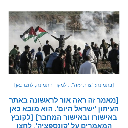
[בתמונה: "צרת עזה"… למקור התמונה, לחצו כאן]
[מאמר זה ראה אור לראשונה באתר
העיתון 'ישראל היום'. הוא מובא כאן
באישורו ובאישור המחבר]
[לקובץ
המאמרים על 'קונספציה', לחצו