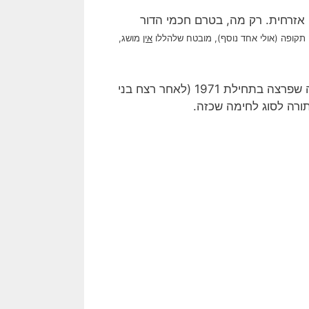
 אזרחית. רק מה, בטרם חכמי הדור
 תקופה (אולי אחד נוסף), מובטח שלהללו
אין
מושג,
מה שכן, מובטחת הסכמה על כך שלראשונה, נוכח האינתיפאדה שפרצה בתחילת 1971 (לאחר רצח בני
ורה לסוג לחימה שכזה.