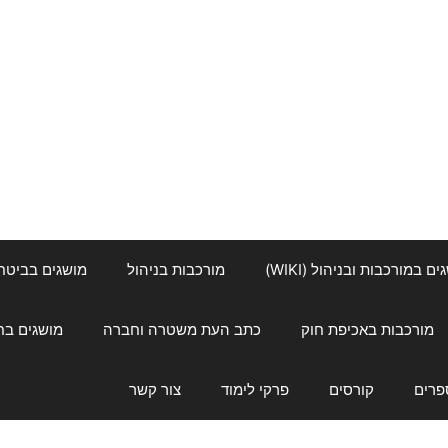
ם במורכבות ובניהול (WIKI)
מורכבות בניהול
מושגים בביטחון ל
מורכבות באכיפת חוק
כתב העת משטרה וחברה
מושגים בחינוך
פרים
קורסים
פרקי לימוד
צור קשר