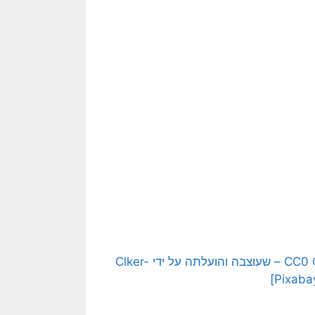
[התמונה המקורית היא תמונה חופשית – CC0 Creative Commons – שעוצבה והועלתה על ידי Clker-