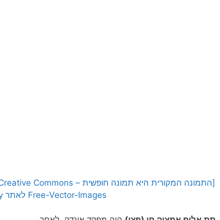
Free-Vector-Images לאתר Pixabay]
תת אלוף אמציה חן (פצי)
היה מפקד אוגדה. לאחר