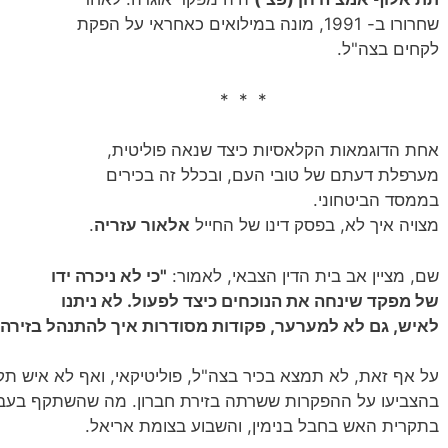
שחרורו ב- 1991, מונה במילואים כאחראי על הפקת
לקחים בצה"ל.
* * *
אחת הדוגמאות הקלאסיות כיצד שנאה פוליטית,
מערפלת דעתם של טובי העם, ובכלל זה בכירים
בממסד הביטחוני.
מצויה איך לא, בפסק דינו של החייל
אלאור עזריה
.
שם, מציין אב בית הדין הצבאי, לאמור:
"כי לא ניכרה ידו
של מפקד שינחה את הנוכחים כיצד לפעול. לא ניתנו
לאיש, גם לא למערער, פקודות מסודרות איך להתנהל בזירה"
על אף זאת, לא תמצא בכיר בצה"ל, פוליטיקאי, ואף לא איש תק
בהצביעו על ההפקרות ששרתה בזירת חברון. מה שה
שתקף בעבור
בתקרית האש בחבל בנימין, והשבוע בצומת אריאל.