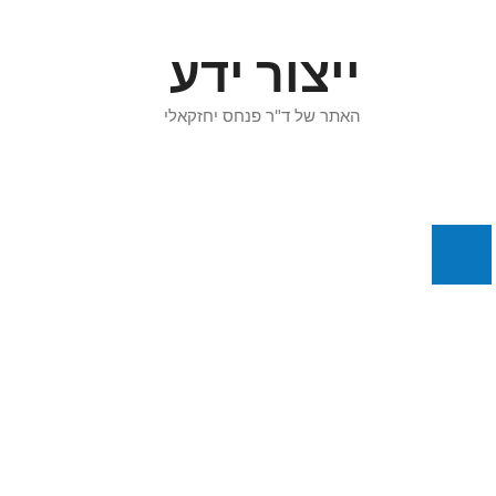
דלג
תוכן
ייצור ידע
האתר של ד"ר פנחס יחזקאלי