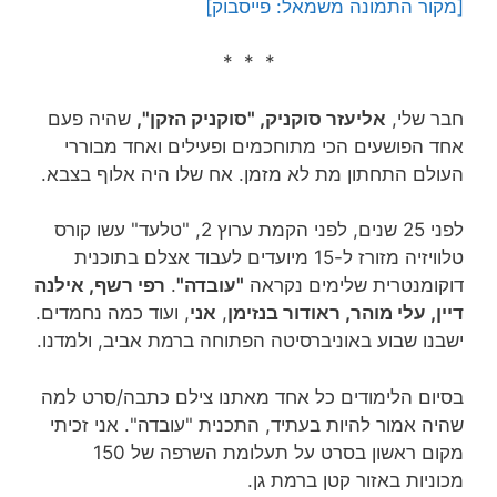
[מקור התמונה משמאל: פייסבוק]
* * *
חבר שלי,
אליעזר סוקניק, "סוקניק הזקן",
שהיה פעם
אחד הפושעים הכי מתוחכמים ופעילים ואחד מבוררי
העולם התחתון מת לא מזמן. אח שלו היה אלוף בצבא.
לפני 25 שנים, לפני הקמת ערוץ 2, "טלעד" עשו קורס
טלוויזיה מזורז ל-15 מיועדים לעבוד אצלם בתוכנית
דוקומנטרית שלימים נקראה
"עובדה"
.
רפי רשף, אילנה
דיין, עלי מוהר, ראודור בנזימן
,
אני
, ועוד כמה נחמדים.
ישבנו שבוע באוניברסיטה הפתוחה ברמת אביב, ולמדנו.
בסיום הלימודים כל אחד מאתנו צילם כתבה/סרט למה
שהיה אמור להיות בעתיד, התכנית "עובדה". אני זכי
תי
מקום ראשון בסרט על תעלומת השרפה של 150
מכוניות באזור קטן ברמת גן.