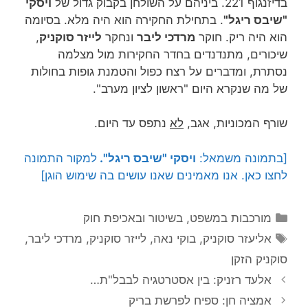
בדיזנגוף 221. ביניהם על השולחן בקבוק גדול של
ויסקי
"שיבס ריגל"
. בתחילת החקירה הוא היה מלא. בסיומה
הוא היה ריק. חוקר
מרדכי ליבר
ונחקר
לייזר סוקניק
,
שיכורים, מתנדנדים בחדר החקירות מול מצלמה
נסתרת, ומדברים על רצח כפול והטמנת גופות בחולות
של מה שנקרא היום "ראשון לציון מערב".
שורף המכוניות, אגב,
לא
נתפס עד היום.
[בתמונה משמאל:
ויסקי "שיבס ריגל".
למקור התמונה
לחצו כאן. אנו מאמינים שאנו עושים בה שימוש הוגן]
קטגוריות
מורכבות במשפט, בשיטור ובאכיפת חוק
תגיות
אליעזר סוקניק
,
בוקי נאה
,
לייזר סוקניק
,
מרדכי ליבר
,
סוקניק הזקן
אלעד רזניק: בין אסטרטגיה לבבל"ת…
אמציה חן: ספיח לפרשת בריק