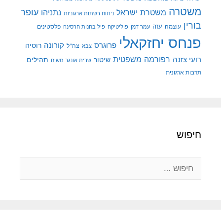
משטרה
עופר
משטרת ישראל
נתניהו
ניתוח רשתות ארגוניות
בורין
עוצמה
עזה
פלסטינים
עמר דנק
פוליטיקה
פיל בחנות חרסינה
פנחס יחזקאלי
קורונה
פרוגרס
רוסיה
צה"ל
צבא
רפורמה משפטית
רועי צזנה
שיטור
תהילים
שרית אונגר משיח
תרבות ארגונית
חיפוש
חיפוש: