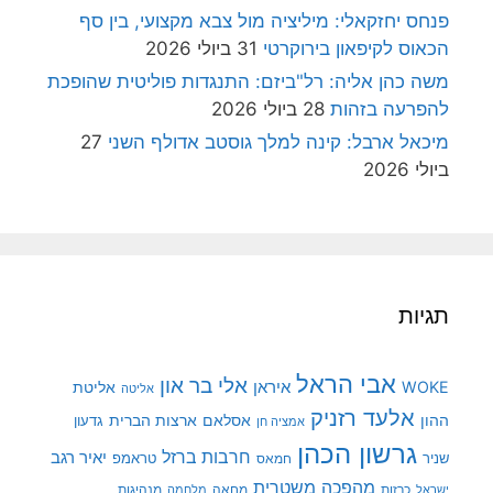
פנחס יחזקאלי: מיליציה מול צבא מקצועי, בין סף
הכאוס לקיפאון בירוקרטי
31 ביולי 2026
משה כהן אליה: רל"ביזם: התנגדות פוליטית שהופכת
להפרעה בזהות
28 ביולי 2026
מיכאל ארבל: קינה למלך גוסטב אדולף השני
27
ביולי 2026
תגיות
אבי הראל
אלי בר און
איראן
WOKE
אליטת
אליטה
אלעד רזניק
ההון
אסלאם
ארצות הברית
גדעון
אמציה חן
גרשון הכהן
חרבות ברזל
יאיר רגב
שניר
טראמפ
חמאס
מהפכה משטרית
מנהיגות
ישראל
כרזות
מחאה
מלחמה