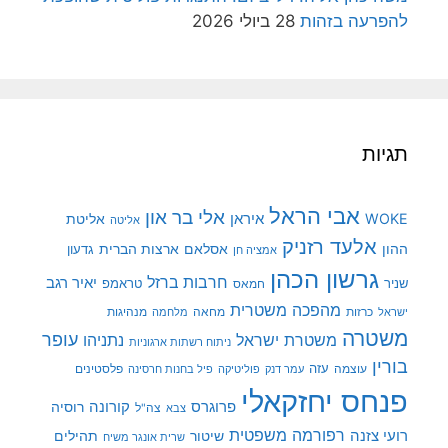
להפרעה בזהות
28 ביולי 2026
תגיות
אבי הראל
אלי בר און
איראן
WOKE
אליטת
אליטה
אלעד רזניק
ההון
אסלאם
ארצות הברית
גדעון
אמציה חן
גרשון הכהן
חרבות ברזל
יאיר רגב
שניר
טראמפ
חמאס
מהפכה משטרית
מנהיגות
ישראל
כרזות
מחאה
מלחמה
משטרה
עופר
משטרת ישראל
נתניהו
ניתוח רשתות ארגוניות
בורין
עוצמה
עזה
פלסטינים
עמר דנק
פוליטיקה
פיל בחנות חרסינה
פנחס יחזקאלי
קורונה
פרוגרס
רוסיה
צה"ל
צבא
רפורמה משפטית
רועי צזנה
שיטור
תהילים
שרית אונגר משיח