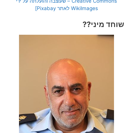
Creative Commons – שעוצבה והועלתה על ידי
WikiImages לאתר Pixabay]
שוחד מיני??