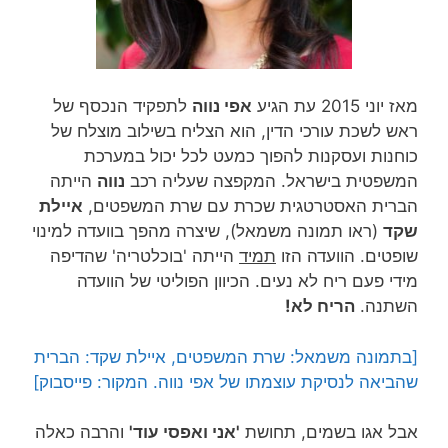
מאז יוני 2015 עת הגיע
אפי נווה
לתפקיד הנכסף של
ראש לשכת עורכי הדין, הוא הצליח בשילוב מוצלח של
כוחנות ועסקנות להפוך כמעט לכל יכול במערכת
המשפטית בישראל. המקפצה שעליה רכב
נווה
הייתה
הברית האסטרטגית שכרת עם שרת המשפטים,
איילת
שקד
(ראו תמונה משמאל), שיצרה מהפך בוועדה למינוי
שופטים. הוועדה הזו
תמיד
הייתה 'בוכלטריה' שהדיפה
מידי פעם ריח לא נעים. הכיוון הפוליטי של הוועדה
השתנה.
הריח לא!
[בתמונה משמאל: שרת המשפטים, איילת שקד: הברית
שהביאה לנסיקת עוצמתו של אפי נווה. המקור: פייסבוק]
אבל אגו בשמים, תחושת
'אני ואפסי עוד'
והרבה כאלה