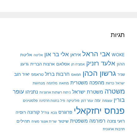
תגיות
אבי הראל
אלי בר און
איראן
WOKE
אליטת
אליטה
אלעד רזניק
ההון
אסלאם
ארצות הברית
גדעון
אמציה חן
גרשון הכהן
חרבות ברזל
יאיר רגב
שניר
טראמפ
חמאס
מהפכה משטרית
מנהיגות
ישראל
כרזות
מחאה
מלחמה
משטרה
עופר
משטרת ישראל
נתניהו
ניתוח רשתות ארגוניות
בורין
עוצמה
עזה
פלסטינים
עמר דנק
פוליטיקה
פיל בחנות חרסינה
פנחס יחזקאלי
קורונה
פרוגרס
רוסיה
צה"ל
צבא
רפורמה משפטית
רועי צזנה
שיטור
תהילים
שרית אונגר משיח
תרבות ארגונית