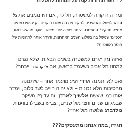
לו?
הפרוצדורות קמו על המהות לחסלה!
ומה היה קורה למשטרה, חלילה, אם היו ממנים את
גל
למשל, וממשיכים לחקור את מה שהם חוקרים רק עכשיו כשהיה
הירש
מסיים תפקיד? המשטרה הייתה ניזוקה יותר מאשר ניזוקה מהאיש 'טהור
הכפיים' שמשל בה בשלוש השנים האחרונות, ודרדר אותה לתהומות של
חוסר רלוונטיות?
ואיזה נזק ייגרם למשטרה בשנים הבאות, שלא נגרם
למחוז תל אביב כשעמד בראשו, אם
ייבחר?
צ'יקו אדרי
ואם לא יתמנה
אדרי
ויגיע מועמד אחר – שיתמנה
מהסיבות הלא נכונות – ולא יהיה חיייב לשר כלום, וימדר
אותו כמו שעשה
אלשיך
ל
ארדן
. זה עדיף? העיקר
שבמקום שניים וחצי מול שניים, יצביעו בשבילו ב
וועדת
גולדברג
שלושה מול אחד?
תגידו, במה אנחנו מתעסקים???