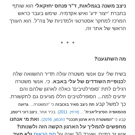
ניצב משנה בגמלאות, ד"ר פנחס יחזקאלי
הוא שותף
בחברת 'ייצור ידע' ואיש אקדמיה. שימש בעבר כראש
המרכז למחקר אסטרטגי ולמדניות של צה"ל. הוא העורך
הראשי של אתר זה.
* * *
מה השתגענו?
בשיח שלי עם אנשי משטרה עולה תדיר ההשוואה שלה
ל
כנופיית השודדים של עלי באבא
. כי. אנשי משטרה
רגילים לתת 'סופרלטיבים' כאלה לארגון שלהם והם
יודעים למה… הסופרלטיבים הללו מגיעים גם לתקשורת.
כך למשל קבע
תת ניצב מאיר בוכובזה
כי "המשטרה…
גרועה
ניצב רוני ריטמן
,
מהמאפיה הסיציליאנית
"…
(זרחין, 2011)
. בכיר אחר,
ואת מי אנחנו
קבע כי
"המשטרה היא ארגון תככני"
(חכמון, 2016)
.
מחפשים להמליך על הארגון הקשה הזה ולשנותו?
איש זך כפיים, שעבד 30 שנה על
סף הכאוס
ולא מעד
.