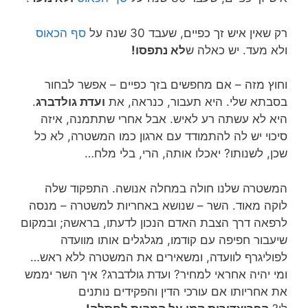
רק שאין איש זך כפיים, שעבד 30 שנה על
סף הכאוס
ולא מעד. יש כאלה ש
לא נתפסו!
וחוץ מזה – אם מחפשים בזך כפיים – אפשר לבחור
בסבתא שלי. היא תעבור, כנראה, את
ועדת גולדברג
.
היא לא עשתה רע לאיש. אבל אחרי שתתמנה, איזה
סיכוי יש לה להתמודד עם ארגון כמו המשטרה, לא כל
שכן, לשנותו? יאכלו אותה, הרי, בלי מלח…
המשטרה שלנו חולה במחלה אנושה. התפקוד שלה
לוקה מאוד. השר – שנושא באחריות למשטרה – מנסה
לרפאה דרך הצבת האדם הנכון לדעתו, בראשה; ובמקום
שיעבור חפיפה עם קודמו, מגלגלים אותו מוועדה
לפוליגרף לוועדה, ומשאירים את המשטרה ללא ראש…
ומי יהיה אחראי למחיר? ועדת גולדברג? איך השר יממש
את אחריותו אם עורכי הדין והפקידים נותנים