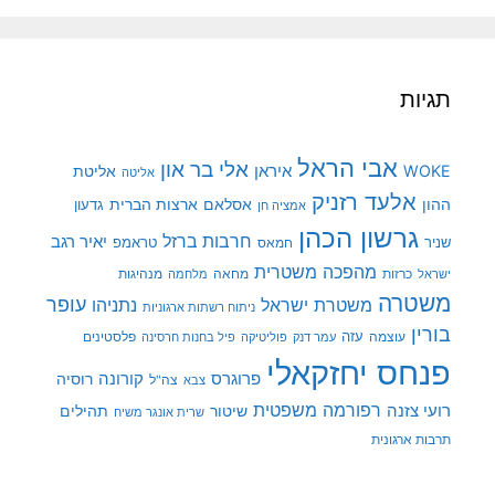
תגיות
אבי הראל
אלי בר און
איראן
WOKE
אליטת
אליטה
אלעד רזניק
ההון
אסלאם
ארצות הברית
גדעון
אמציה חן
גרשון הכהן
חרבות ברזל
יאיר רגב
שניר
טראמפ
חמאס
מהפכה משטרית
מנהיגות
ישראל
כרזות
מחאה
מלחמה
משטרה
עופר
משטרת ישראל
נתניהו
ניתוח רשתות ארגוניות
בורין
עוצמה
עזה
פלסטינים
עמר דנק
פוליטיקה
פיל בחנות חרסינה
פנחס יחזקאלי
קורונה
פרוגרס
רוסיה
צה"ל
צבא
רפורמה משפטית
רועי צזנה
שיטור
תהילים
שרית אונגר משיח
תרבות ארגונית