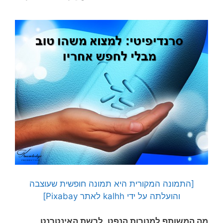
[התמונה המקורית היא תמונה חופשית שעוצבה
והועלתה על ידי kalhh לאתר Pixabay]
מה המשותף למנורות הנפט, לרשת האינטרנט,