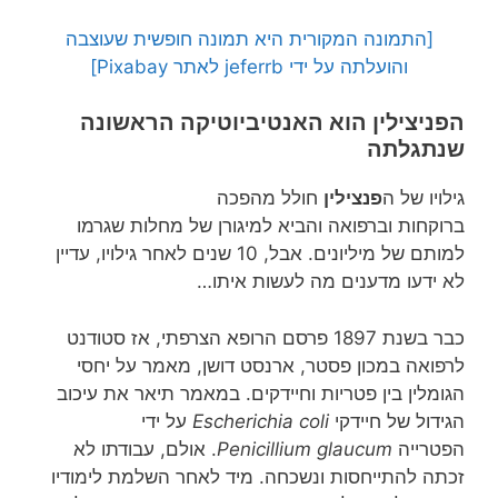
[התמונה המקורית היא תמונה חופשית שעוצבה
והועלתה על ידי jeferrb לאתר Pixabay]
הפניצילין
הוא האנטיביוטיקה הראשונה
שנתגלתה
גילויו של ה
פנצילין
חולל מהפכה
ברוקחות וברפואה והביא למיגורן של מחלות שגרמו
למותם של מיליונים. אבל, 10 שנים לאחר גילויו, עדיין
לא ידעו מדענים מה לעשות איתו…
כבר בשנת 1897 פרסם הרופא הצרפתי, אז סטודנט
לרפואה במכון פסטר, ארנסט דושן, מאמר על יחסי
הגומלין בין פטריות וחיידקים. במאמר תיאר את עיכוב
הגידול של חיידקי
Escherichia coli
על ידי
הפטרייה
Penicillium glaucum
. אולם, עבודתו לא
זכתה להתייחסות ונשכחה. מיד לאחר השלמת לימודיו