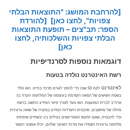
[להרחבת המושג: "התוצאות הבלתי
צפויות", לחצו כאן]
[להורדת
הספר: תב"צים – תופעת התוצאות
הבלתי צפויות והשלכותיה, לחצו
כאן]
דוגמאות נוספות לסרנדיפיות
רשת האינטרנט נולדה ב
טעות
לאינטרנט
נולד
לקח 50 שנה כדי להפוך לגורם מרכזי בחיינו. הוא
בשנות השישים של המאה הקודמת בעיצומה של המלחמה הקרה בין
ארה"ב לברית המועצות. הוא נועד
לצורך פיזור המידע החשוב ברשת
גדולה של מחשבים, שיבטיחו הישרדות המידע במקרה של שואה גרעינית;
כדי להבטיח, שאם יותקפו האמריקאים בטילים בין-יבשתיים שיפתחו
ו
מלחמה גרעינית וישמידו את מרכזי השיגור שלהם, יוכלו אמצעי הקשר