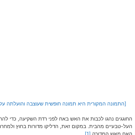
[התמונה המקורית היא תמונה חופשית שעוצבה והועלתה על ידי susan-lu4esm לאתר bay
החוגגים נהגו לכבות את האש באח לפני רדת השקיעה, כדי להרח
העל-טבעיים מהבית. במקום זאת, הדליקו מדורות בחוץ ולמחרת,
האח מאש המדורה.
[1]