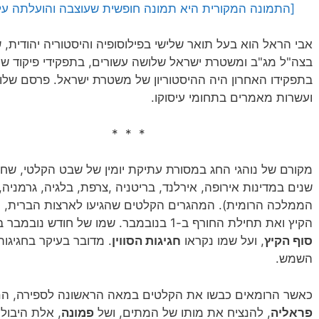
[התמונה המקורית היא תמונה חופשית שעוצבה והועלתה על ידי QuinceMedia לאתר ay
אבי הראל הוא בעל תואר שלישי בפילוסופיה והיסטוריה יהודית, 
בצה"ל מג"ב ומשטרת ישראל שלושה עשורים, בתפקידי פיקוד שונ
בתפקידו האחרון היה ההיסטוריון של משטרת ישראל. פרסם של
ועשרות מאמרים בתחומי עיסוקו.
* * *
מקורם של נוהגי החג במסורת עתיקת יומין של שבט הקלטי, שחי 
שנים במדינות אירופה, אירלנד, בריטניה ,צרפת, בלגיה, גרמניה, 
הממלכה הרומית). המהגרים הקלטים שהגיעו לארצות הברית, ה
הקיץ ואת תחילת החורף ב-1 בנובמבר. שמו של חודש נובמבר בשפה האירית-גאלית הוא
סוף הקיץ
, ועל שמו נקראו
חגיגות הסווין
. מדובר בעיקר בחגיגו
השמש.
כאשר הרומאים כבשו את הקלטים במאה הראשונה לספירה, הם
פראליה
, להנציח את מותו של המתים, ושל
פמונה
, אלת היבול.