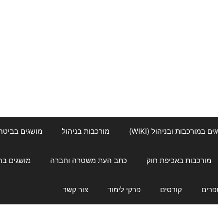
ם במורכבות ובניהול (WIKI)
מורכבות בניהול
מושגים בביטחון ל
מורכבות באכיפת חוק
כתב העת משטרה וחברה
מושגים בחינוך
פרים
קורסים
פרקי לימוד
צור קשר