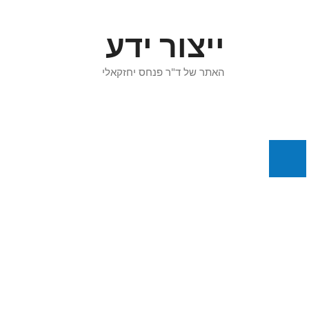
דלג
תוכן
ייצור ידע
האתר של ד"ר פנחס יחזקאלי