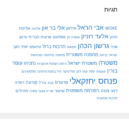
תגיות
אבי הראל
אלי בר און
איראן
WOKE
אליטת
אליטה
אלעד רזניק
ההון
אסלאם
ארצות הברית
גדעון
אמציה חן
גרשון הכהן
חרבות ברזל
יאיר רגב
שניר
טראמפ
חמאס
מהפכה משטרית
מנהיגות
ישראל
כרזות
מחאה
מלחמה
משטרה
עופר
משטרת ישראל
נתניהו
ניתוח רשתות ארגוניות
בורין
עוצמה
עזה
פלסטינים
עמר דנק
פוליטיקה
פיל בחנות חרסינה
פנחס יחזקאלי
קורונה
פרוגרס
רוסיה
צה"ל
צבא
רפורמה משפטית
רועי צזנה
שיטור
תהילים
שרית אונגר משיח
תרבות ארגונית