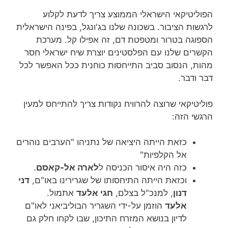
הפוליטיקאי הישראלי הממוצע צריך לדעת לקלוע
לרגשות הציבור.
בשכונה שלנו בג'ונגל, בפינה הישראלית
הספוגה בטרור ומטפטת דם, זה אפילו קל. מערכת
הקשרים שלנו עם הפלסטינים יוצרת שיח ישראלי חסר
מהות, הנסוב סביב התייחסות כוחנית ככל האפשר לכל
דבר ודבר.
פוליטיקאי שרוצה להרוויח נקודות צריך להתייחס למעין
הרגשי הזה:
כזאת הייתה היציאה של נתניהו "הערבים נוהרים
אל הקלפיות"
כזה היה איסור הכניסה ל
לארה אל-קאסם
.
וכזאת הייתה התיחסותו של שגרירינו באו"ם,
דני
דנון
, למנכ"ל בצלם,
חגי אלעד
אתמול.
אלעד
הוזמן על-ידי השגריר הבוליביאני לאו"ם
לדיון בנושא המזרח התיכון, שבו לקחו חלק גם