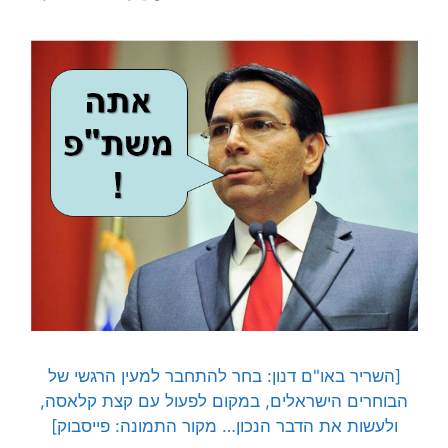
[השריר באו"ם דנון:
בחר להתחבר למעין הרגשי של
הבוחרים הישראלים, במקום לפעול עם קצת קלאסה,
ולעשות את הדבר הנכון… מקור התמונה: פייסבוק]