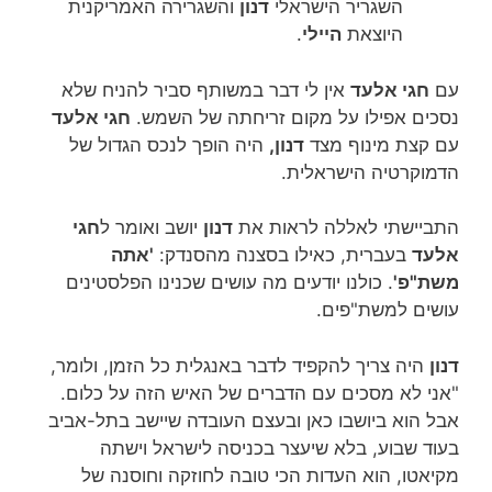
השגריר הישראלי
דנון
והשגרירה האמריקנית
היוצאת
היילי
.
עם
חגי אלעד
אין לי דבר במשותף סביר להניח שלא
נסכים אפילו על מקום זריחתה של השמש.
חגי אלעד
עם קצת מינוף מצד
דנון,
היה הופך לנכס הגדול של
הדמוקרטיה הישראלית.
התביישתי לאללה לראות את
דנון
יושב ואומר ל
חגי
אלעד
בעברית, כאילו בסצנה מהסנדק:
'אתה
משת"פ'
. כולנו יודעים מה עושים שכנינו הפלסטינים
עושים למשת"פים.
דנון
היה צריך להקפיד לדבר באנגלית כל הזמן, ולומר,
"אני לא מסכים עם הדברים של האיש הזה על כלום.
אבל הוא ביושבו כאן ובעצם העובדה שיישב בתל-אביב
בעוד שבוע, בלא שיעצר בכניסה לישראל וישתה
מקיאטו, הוא העדות הכי טובה לחוזקה וחוסנה של