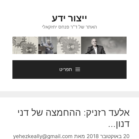
דלג
תוכן
ייצור ידע
האתר של ד"ר פנחס יחזקאלי
תפריט
אלעד רזניק: ההחמצה של דני
דנון…
20 באוקטובר 2018
מאת
yehezkeally@gmail.com