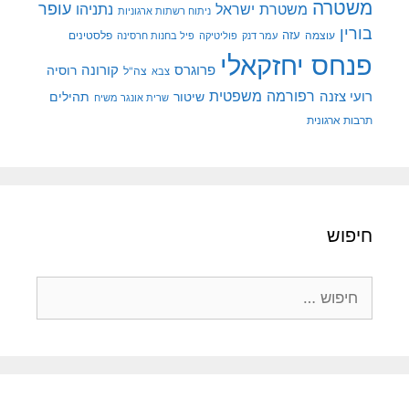
משטרה
עופר
משטרת ישראל
נתניהו
ניתוח רשתות ארגוניות
בורין
עוצמה
עזה
פלסטינים
עמר דנק
פוליטיקה
פיל בחנות חרסינה
פנחס יחזקאלי
קורונה
פרוגרס
רוסיה
צה"ל
צבא
רפורמה משפטית
רועי צזנה
שיטור
תהילים
שרית אונגר משיח
תרבות ארגונית
חיפוש
חיפוש: