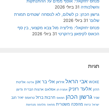
פנחס יחזקאלי: אוסף ממים על ההתנתקות
והשלכותיה
31 ביולי 2026
גרשון הכהן: כן לשלום, לא לנוסחה 'שטחים תמורת
שלום'
31 ביולי 2026
פנחס יחזקאלי: מיליציה מול צבא מקצועי, בין סף
הכאוס לקיפאון בירוקרטי
31 ביולי 2026
תגיות
אבי הראל
אלי בר און
איראן
WOKE
אליטת
אליטה
אלעד רזניק
ההון
אסלאם
ארצות הברית
גדעון
אמציה חן
גרשון הכהן
חרבות ברזל
יאיר רגב
שניר
טראמפ
חמאס
מהפכה משטרית
מנהיגות
ישראל
כרזות
מחאה
מלחמה