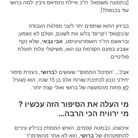
[בתמונה משמאל: ח"כ איילת נחמיאס ורבין: למה ברושי
עוד בכנסת?]
בביזיון ההוא שותפים יתר ליצני מפלגת העבודה
ש'בקטוס' ו'קריוס' בלעו את לשונם, וקולם לא נשמע;
ובראשם היו"ר האופורטיוניסט,
אבי גבאי
, שלא נקף
אצבע בפעם הקודמת גם הוא, משיקולי עלות תועלת
פוליטיים.
אבל… 'הסיכול הממוקד' שעושים ל
ברושי
, בעזרת סיפור
יחידני (נכון לכתיבת שורות אלו) בן 15 שנה, הוא מגעיל
לא
פחות מהמעשה של ברושי ואולי קצת יותר.
מי העלה את הסיפור הזה עכשיו ?
מי ירוויח הכי הרבה…
איכשהו, כבמטה קסמים, האיש הממתין בכיליון עיניים
להתפטרותו של
ברושי
, הוא לא אחר מהאדמו"ר