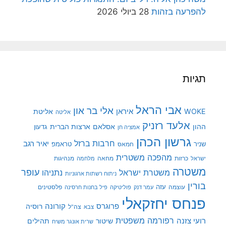
להפרעה בזהות
28 ביולי 2026
תגיות
אבי הראל
אלי בר און
איראן
WOKE
אליטת
אליטה
אלעד רזניק
ההון
אסלאם
ארצות הברית
גדעון
אמציה חן
גרשון הכהן
חרבות ברזל
יאיר רגב
שניר
טראמפ
חמאס
מהפכה משטרית
מנהיגות
ישראל
כרזות
מחאה
מלחמה
משטרה
עופר
משטרת ישראל
נתניהו
ניתוח רשתות ארגוניות
בורין
עוצמה
עזה
פלסטינים
עמר דנק
פוליטיקה
פיל בחנות חרסינה
פנחס יחזקאלי
קורונה
פרוגרס
רוסיה
צה"ל
צבא
רפורמה משפטית
רועי צזנה
שיטור
תהילים
שרית אונגר משיח