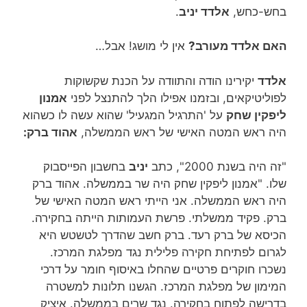
בחש-כחש,
אלדד יניב
.
האם אלדד מעורב?
אין לי מושג! אבל…
אלדד
יקירינו הודה והתוודה על הכנת שקשוקות
לפוליטיקאים, ובזמנו אפילו הלך להתנצל לפני
אמנון
ליפקין שחק
על 'התרגיל המגעיל' שהוא עשה לו כשהוא
היה ראש המטה האישי של ראש הממשלה,
אהוד ברק:
"זה היה בשנת 2000", כתב
יניב
בחשבון הפייסבוק
שלו. "אמנון ליפקין שחק היה שר בממשלה. אהוד ברק
היה ראש הממשלה. אני הייתי ראש המטה האישי של
ברק. פקיד ממשלתי. פרשת העמותות הייתה בחקירה.
הכיסא של ברק רעד. ברק חשב שהדרך לטשטש היא
לגרום לפתיחת חקירה פלילית נגד מפלגת המרכז.
נשכרו חוקרים פרטיים שהחלו באיסוף חומר על דרכי
המימון של מפלגת המרכז. הגשנו תלונות למשטרה
בדרישה לפתוח בחקירה. נגד שרים בממשלה. איציק