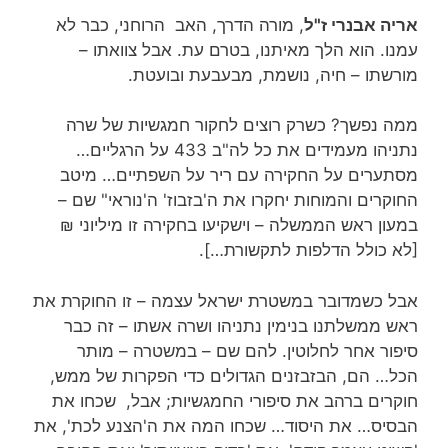
אריה אבנרי ז"ל
, מורה הדרך, האב הרוחני, כבר לא
עמנו. הוא הלך מאיתנו, בטרם עת. אבל צוואתו –
מורשתו – חיה, נושמת, מבעבעת ובועטת.
ממה נפשך? כשרק רוצים לחקור חמגשיות של שרה
נתניהו מעמידים את כל לה"ב 433 על הרגליים…
מסתערים על החקירה עם ריר על השפתיים… מיטב
החוקרים והמוחות יחקרו את ה'בזבוז' ה'נוראי" שם –
במעון ראש הממשלה – וישקיעו בחקירה זו מיליוני ₪
[לא כולל הדלפות לתקשורת…].
אבל כשמדובר במשטרת ישראל עצמה – זו החוקרת את
ראש ממשלתנו בנימין נתניהו ושרה אשתו – זה כבר
סיפור אחר לחלוטין. להם שם – במשטרה – מותר
הכל… הם, הבזבזנים הגדולים כדי הפקרות של ממש,
חוקרים ברהב את סיפורי החמגשיות; אבל, שכחו את
הבסיס… את היסוד… שכחו המה את ה'הצנע לכת', את