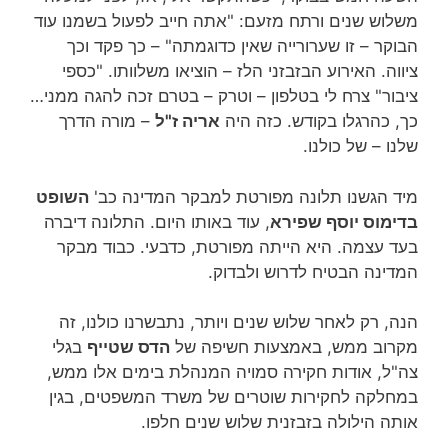
משלוש שנים ורתח מזעם: "אתה חייב לפעול בשמנו עוד
הבוקר – זו שערורייה שאין כדוגמתה" – כך פקד וכך
ציווה. האירוע הבזבזני הלז – הוציאו משלוותו. "כספי
ציבור" צרח לי בטלפון – וטרק – בטרם זכה להגה ממני…
כך, כהרגלו בקודש. כזה היה
אריה ז"ל
– מורה הדרך
שלנו – של כולנו.
מיד הגשנו תלונה מפורטת למבקר המדינה כב'
השופט
בדימוס יוסף שפירא
, עוד באותו היום. התלונה דיברה
בעד עצמה. היא הייתה מפורטת, כדבעי. כבוד מבקר
המדינה הבטיח לדרוש ולבדוק.
הנה, רק לאחר שלוש שנים ויותר, נתבשרנו כולנו, זה
מקרוב ממש, באמצעות חשיפה של
הדס שטייף
בגלי
צה"ל, אודות חקירה סמויה המנהלת בימים אלו ממש,
במחלקה לחקירות שוטרים של משרד המשפטים, בגין
אותה הילולה בזבזנית שלוש שנים חלפו.