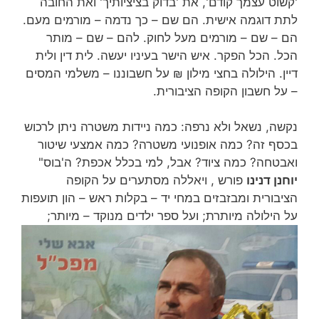
'קשוט עצמך קודם', את 'בדוק בציציותיך' ואת החובה
לתת דוגמה אישית. הם שם – כך נדמה – מורמים מעם.
הם – שם – מורמים מעל לחוק. להם – שם – מותר
הכל. הכל הפקר. איש הישר בעיניו יעשה. לית דין ולית
דיין. הילולה בחצי מילון ₪ על חשבוננו – משלמי המסים
– על חשבון הקופה הציבורית.
נקשה, נשאל ולא נרפה: כמה ניידות משטרה ניתן לרכוש
בכסף זה? כמה אופנועי משטרה? כמה אמצעי שיטור
ואבטחה? כמה ציוד? אבל, למי בכלל אכפת? ה'בוס"
יוחנן דנינו
פורש , ויאללה מסתערים על הקופה
הציבורית ומבזבזים במחי יד – בקלות ראש – הון תועפות
על הילולה מיותרת; ועל ספר ילדים מנוקד – מיותר;