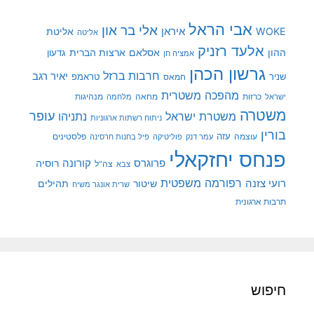
אבי הראל
אלי בר און
איראן
WOKE
אליטת
אליטה
אלעד רזניק
ההון
אסלאם
ארצות הברית
גדעון
אמציה חן
גרשון הכהן
חרבות ברזל
יאיר רגב
שניר
טראמפ
חמאס
מהפכה משטרית
מנהיגות
ישראל
כרזות
מחאה
מלחמה
משטרה
עופר
משטרת ישראל
נתניהו
ניתוח רשתות ארגוניות
בורין
עוצמה
עזה
פלסטינים
עמר דנק
פוליטיקה
פיל בחנות חרסינה
פנחס יחזקאלי
קורונה
פרוגרס
רוסיה
צה"ל
צבא
רפורמה משפטית
רועי צזנה
שיטור
תהילים
שרית אונגר משיח
תרבות ארגונית
חיפוש