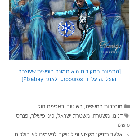
[התמונה המקורית היא תמונה חופשית שעוצבה
והועלתה על ידי uroburos לאתר Pixabay]
קטגוריות
מורכבות במשפט, בשיטור ובאכיפת חוק
תגיות
דנינו
,
משטרה
,
משטרת ישראל
,
פיני פישלר
,
פנחס
פישלר
אלעד רזניק: מקצוע ופוליטיקה לפעמים לא הולכים