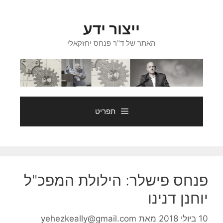
דלג
תוכן
ייצור ידע
האתר של ד"ר פנחס יחזקאלי
תפריט
פנחס פישלר: הילולת המפכ"ל
יוחנן דנינו
10 ביולי 2018
מאת
yehezkeally@gmail.com