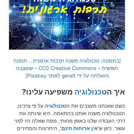
[בתמונה: טכנולוגיה משנה תרבות ארגונית… תמונה
חופשית – CC0 Creative Commons – שעוצבה
והועלתה על ידי geralt לאתר Pixabay]
איך ה
טכנולוגיה
משפיעה עלינו?
כשם שאנחנו מעצבים את ה
טכנולוגיה
על פי צרכינו,
הטכנולוגיה משנה אותנו בהתאמה. היא שינתה את
דרכי העבודה שלנו באופן מהותי, ממה שאלה היו לפני
עשור. כיוון ש
'אין ארוחות חינם'
, היתרונות והמחירים