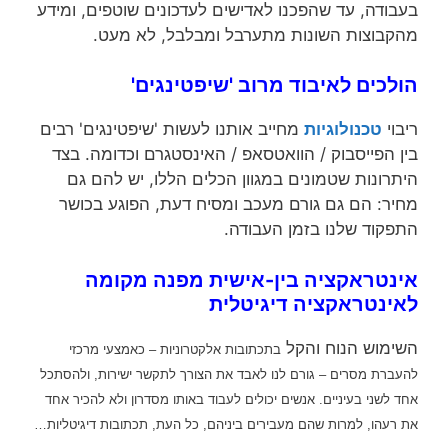
בעבודה, עד שהפכנו לאדישים לעדכונים שוטפים, ומידע
מהקבוצות השונות מתערבל ומבלבל, לא מעט.
הולכים לאיבוד מרוב 'שיפטינגים'
ריבוי
טכנולוגיות
מחייב אותנו לעשות 'שיפטינגים' רבים
בין הפייסבוק / הוואטסאפ / האינסטגרם וכדומה. בצד
היתרונות שטמונים במגוון הכלים הללו, יש להם גם
מחיר: הם גם גורם מעכב ומסיח דעת, הפוגע בכושר
התפקוד שלנו בזמן העבודה.
אינטראקציה בין-אישית מפנה מקומה
לאינטראקציה דיגיטלית
השימוש הנוח והקל
בתכתובות אלקטרוניות – כאמצעי מרכזי
להעברת מסרים – גורם לנו לאבד את הצורך
לתקשר ישירות, ולהסתכל
אחד לשני בעיניים. אנשים יכולים לעבוד באותו מסדרון ולא להכיר אחד
את רעהו, למרות שהם מעבירים ביניהם, כל העת, תכתובות דיגיטליות…