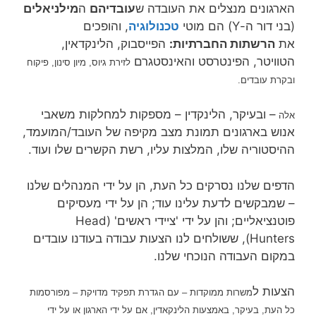
הארגונים מנצלים את העובדה ש
עובדיהם
ה
מילניאלים
(בני דור ה-Y) הם מוטי
טכנולוגיה
, והופכים
את
הרשתות החברתיות:
הפייסבוק, הלינקדאין,
הטוויטר, הפינטרסט והאינסטגרם
לזירת גיוס, מיון סינון, פיקוח
ובקרת עובדים.
– ובעיקר, הלינקדין – מספקות למחלקות משאבי
אלה
אנוש בארגונים תמונת מצב מקיפה של העובד/המועמד,
ההיסטוריה שלו, המלצות עליו, רשת הקשרים שלו ועוד.
הדפים שלנו נסרקים כל העת, הן על ידי המנהלים שלנו
– שמבקשים לדעת עלינו עוד; הן על ידי מעסיקים
פוטנציאליים; והן על ידי 'ציידי ראשים' (Head
Hunters), ששולחים לנו הצעות עבודה בעודנו עובדים
במקום העבודה הנוכחי שלנו.
הצעות ל
משרות ממוקדות – עם הגדרת תפקיד מדויקת – מפורסמות
כל העת, בעיקר, באמצעות הלינקאדין, אם על ידי הארגון או על ידי