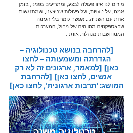
מורים לנו איזו פעולה לבצע, ומתריעים בפנינו, בזמן
אמת, על טעויות; ועל פעולות שביצענו, ושמתנגשות
אחת עם השנייה… אפשר לומר בלי הגזמה
שבאספקטים מסוימים של ניהול, המערכות
הממוחשבות מנהלות אותנו.
[להרחבה בנושא טכנולוגיה –
הגדרתה ומשמעותה – לחצו
כאן]
[למאמר, ארגונים זה לא רק
אנשים, לחצו כאן]
[להרחבת
המושג: 'תרבות ארגונית', לחצו כאן]