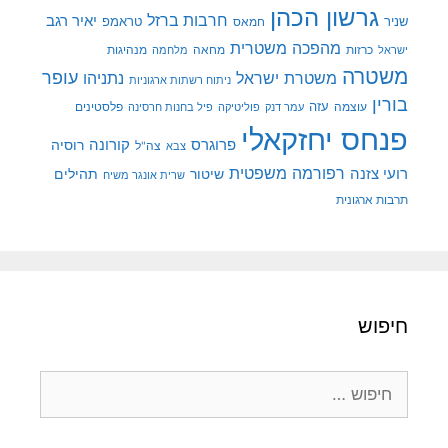
גרשון הכהן
חרבות ברזל
יאיר רגב
שניר
טראמפ
חמאס
מהפכה משטרית
מנהיגות
ישראל
כרזות
מחאה
מלחמה
משטרה
עופר
משטרת ישראל
נתניהו
ניתוח רשתות ארגוניות
בורין
עוצמה
עזה
פלסטינים
עמר דנק
פוליטיקה
פיל בחנות חרסינה
פנחס יחזקאלי
קורונה
פרוגרס
רוסיה
צה"ל
צבא
רפורמה משפטית
רועי צזנה
שיטור
תהילים
שרית אונגר משיח
תרבות ארגונית
חיפוש
חיפוש: