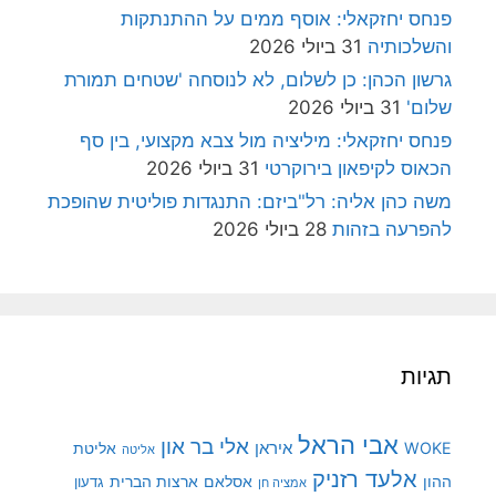
פנחס יחזקאלי: אוסף ממים על ההתנתקות
והשלכותיה
31 ביולי 2026
גרשון הכהן: כן לשלום, לא לנוסחה 'שטחים תמורת
שלום'
31 ביולי 2026
פנחס יחזקאלי: מיליציה מול צבא מקצועי, בין סף
הכאוס לקיפאון בירוקרטי
31 ביולי 2026
משה כהן אליה: רל"ביזם: התנגדות פוליטית שהופכת
להפרעה בזהות
28 ביולי 2026
תגיות
אבי הראל
אלי בר און
איראן
WOKE
אליטת
אליטה
אלעד רזניק
ההון
אסלאם
ארצות הברית
גדעון
אמציה חן