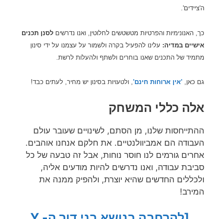
ה'ציידים'.
כך, האנונימיות והפרטיות מטשטשים לחלוטין, ואנו נדרשים
לסנ
ן תכנים
אישיים במדיה:
עלינו להפעיל בקרה ולשמור על עצמנו על ידי סינון
מתמיד של התכנים שאנו בוחרים ולשתף ולהעלות לרשת.
גם כאן,
'אין ארוחות חינם'
, ולטעויות בסינון יש מחיר, לעתים כבד!
אלה כללי המשחק
ההתייחסות שלנו, מן הסתם, לשינויים שעובר עולם
העבודה הם אמביוולנטיים. את חלקם אנחנו אוהבים.
אחרים גורמים לנו חוסר נוחות, אבל זה טבעה של כל
סביבת עבודה, ואנו נדרשים להיות מודעים אליה,
ולכללים החדשים שהיא יוצרת, ולהפיק ממנה את
המירב!
[להרחבה בנושא בני דור ה- Y