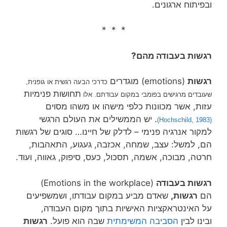
ובפיתוח ארגונים.
* * *
רגשות בעבודה מהם?
רגשות
(emotions) מוגדרים
כדרכי הבעה רגשית או גופנית,
תחושות פנימיות
שעובדים מרגישים בפומבי במקום עבודתם.
אלו
עזות, אשר מכוונות כלפי מישהו או משהו מסוים
. יש הממשילים את העולם הרגשי
Hochschild
, 1983)
(
למקור אנרגיה פנימי – לדלק של חיינו… סוגים של רגשות
הם, למשל: עצב, שמחה, אכזבה, געגוע, התאהבות,
חרטה, מבוכה, אשמה, תסכול, כעס, סיפוק, גאווה, ועוד.
רגשות בעבודה
(Emotions in the workplace)
הם
רגשות,
שאדם מביע במקום עבודתו, ושמשפיעים
על האינטראקציות האישיות בתוך מקום העבודה,
ובינו לבין
הסביבה המשימתית
שבה הוא פועל.
רגשות