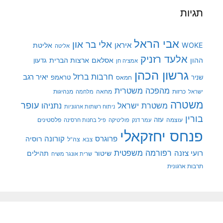
תגיות
אבי הראל
אלי בר און
איראן
WOKE
אליטת
אליטה
אלעד רזניק
ההון
אסלאם
ארצות הברית
גדעון
אמציה חן
גרשון הכהן
חרבות ברזל
יאיר רגב
שניר
טראמפ
חמאס
מהפכה משטרית
מנהיגות
ישראל
כרזות
מחאה
מלחמה
משטרה
עופר
משטרת ישראל
נתניהו
ניתוח רשתות ארגוניות
בורין
עוצמה
עזה
פלסטינים
עמר דנק
פוליטיקה
פיל בחנות חרסינה
פנחס יחזקאלי
קורונה
פרוגרס
רוסיה
צה"ל
צבא
רפורמה משפטית
רועי צזנה
שיטור
תהילים
שרית אונגר משיח
תרבות ארגונית