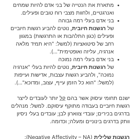
מתארת את הנטייה של בני אדם להיות שמחים
ואנרגטיים, ולחוות מצבי רוח טובים ופעילים.
בני אדם בעלי רמה גבוהה
של
רגשנות
חיובית,
נוטים להביע רגשות חיוביים
ופעילים (כגון התלהבות או התרגשות) במגוון
רחב של סיטואציות (למשל: "היא תמיד מלאה
אנרגיה, עליזה ואופטימית"…).
בני אדם בעלי רמה נמוכה
של
רגשנות
חיובית,
נוטים להיות בעלי "אנרגיה
נמוכה", ולהביע רגשות עצבות, אדישות ועייפות
(למשל: "הוא כל הזמן עייף, עצוב, ומדוכא"…).
ישנם תחומי עיסוק אשר בהם
קל
יותר לעובדים לייצר
רגשות חיוביים בעבודה מתוקף עיסוקם. למשל: מנהלים
בדרגים בכירים; עובדי צווארון לבן; עובדים בעלי ניסיון
וותק בדרגים בינוניים ומעלה; וכדומה.
רגשנות
שלילית
(Negative Affectivity – NA):