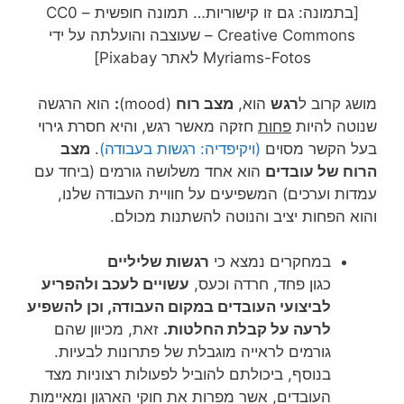
[בתמונה: גם זו קישוריות… תמונה חופשית – CC0
Creative Commons – שעוצבה והועלתה על ידי
Myriams-Fotos לאתר Pixabay]
מושג קרוב ל
רגש
הוא,
מצב רוח
(mood)
:
הוא הרגשה
שנוטה להיות
פחות
חזקה מאשר רגש, והיא חסרת גירוי
בעל הקשר מסוים
(ויקיפדיה: רגשות בעבודה)
.
מצב
הרוח של עובדים
הוא אחד משלושה גורמים (ביחד עם
עמדות וערכים) המשפיעים על חוויית העבודה שלנו,
והוא הפחות יציב והנוטה להשתנות מכולם.
במחקרים נמצא כי
רגשות שליליים
כגון פחד, חרדה וכעס,
עשויים לעכב ולהפריע
לביצועי העובדים במקום העבודה, וכן להשפיע
לרעה על קבלת החלטות.
זאת, מכיוון שהם
גורמים לראייה מוגבלת של פתרונות לבעיות.
בנוסף, ביכולתם להוביל לפעולות רצוניות מצד
העובדים, אשר מפרות את חוקי הארגון ומאיימות