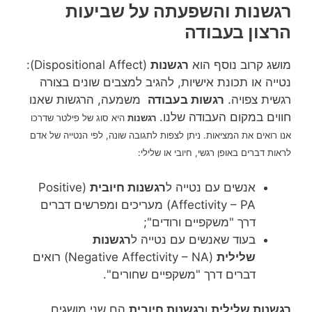
רגשנות והשפעתה על שביעות
הרצון בעבודה
מושג קרוב נוסף הוא
רגשנות
(Dispositional Affect):
נטייה או תכונת אישיות, להגיב למצבים שונים בצורה
רגשית צפויה.
רגשות בעבודה
משמעה, הרגשות שאנו
חווים במקום העבודה שלנו.
רגשנות
היא סוג של פילטר שדרכו
אנו רואים את המציאות. ניתן לצפות לתגובה שונה, לפי הנטייה של אדם
לראות דברים באופן רגשי, חיובי או שלילי:
אנשים עם נטייה ל
רגשנות חיובית
(Positive
Affectivity – PA) מעריכים ומפרשים דברים
דרך "משקפיים ורודים";
בעוד שאנשים עם נטייה ל
רגשנות
שלילית
(Negative Affectivity – NA) רואים
דברים דרך "משקפיים שחורים".
רגשנות שלילית
ו
רגשנות חיובית
הם שני מושגים