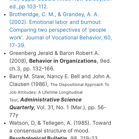
ed.,pp 103-112.
Brotheridge, C. M., & Grandey, A. A.
(2002). Emotional labor and burnout:
Comparing two perspectives of ‘people
work'. Journal of Vocational Behavior, 60,
17-39.
Greenberg Jerald & Baron Robert A.
(2008),
Behavior in Organizations
, 9ed.
ch.3, pp. 132-166.
Barry M. Staw, Nancy E. Bell and John A.
Clausen (1986),
The Dispositional Approach To
Job Attitudes: A Lifetime Longitudinal
Administrative Science
Test,
Quarterly,
Vol. 31, No. 1 (Mar.), pp. 56-
77ץ
Watson, D, & Tellegen, A. (1985). Toward
a consensual structure of mood.
Psychological Bulletin
, 98, 219-23.