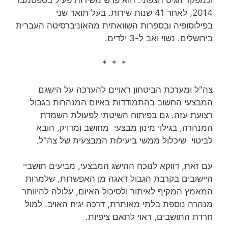
2014, לאחר 41 שנות שירות‏. בעל תואר שני
בפילוסופיה ובספרות השוואתית מהאוניברסיטה העברית
בירושלים. נשוי ואב ל-3 ילדים.
* * *
צה"ל ומערכת הביטחון ראויים להערכה על הישגם
המבצעי החשוב בהתמודדות באיום המנהרות בגבול
רצועת עזה. גם בפיתוח השיטתי לפעולת השמדת
המנהרה, בגילוי מינון מבצעי מחושב ומדויק, הובא
לביטוי שיכלול ממשי ביעילות המבצעית של צה"ל.
עם זאת, דווקא לנוכח ההישג המבצעי, מביעים תושביי
היישובים בקרבת הגבול דאגה מן האפשרות, שלמרות
המאמץ המקיף לאיתור ולסיכול האיום, עלולה להיוותר
מנהרה נוספת בלתי מאותרת, דרכה יגיח האויב. למול
חרדת התושבים, ראוי לתאם ציפיות.