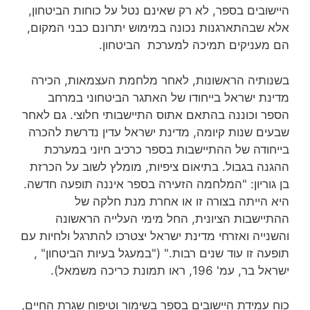
היישובים בספר, לא רק שאינם נטל על כוחות הביטחון,
אלא שבהתארגנות נכונה במימוש יתרונם כבני המקום,
הם מעניקים תמיכה למערכת הביטחון.
בשנותיה הראשונות, לאחר מלחמת העצמאות, הכירה
מדינת ישראל בייחודו של האתגר הביטחוני במרחב
הספר וכוננה בהתאם אתוס התיישבותי חלוצי. גם לאחר
שבעים שנות קיומה, מדינת ישראל עדין נדרשת להכרה
בייחודה של ההתיישבות בספר כרכיב חיוני במערכת
ההגנה בגבול. בתיאום ציפיות, מומלץ לשוב על הכרזת
בן גוריון: "המלחמה הזעירה בספר איננה תופעה חדשה.
היא הייתה בצורה זו או אחרת מנת חלקה של
ההתיישבות הציונית, החל מימי העלייה הראשונה
והשנייה ואזרחי מדינת ישראל יצטרכו להתרגל ולחיות עם
תופעה זו עוד שנים רבות." ("במעגל בעיות הביטחון" ,
ישראל בר, עמ' 196, ראו תמונת כריכה משמאל).
כוח עמידת היישובים בספר בשימור וטיפוח שגרת החיים,