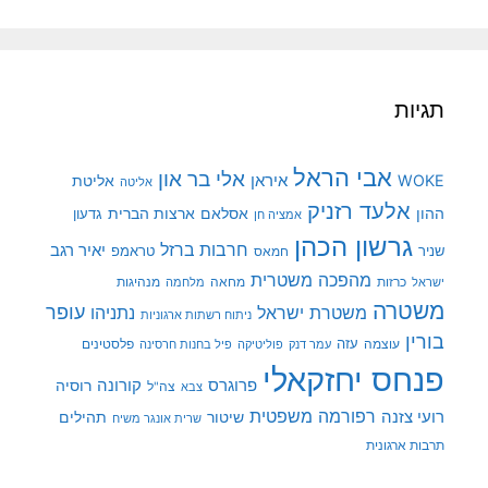
תגיות
אבי הראל
אלי בר און
איראן
WOKE
אליטת
אליטה
אלעד רזניק
ההון
אסלאם
ארצות הברית
גדעון
אמציה חן
גרשון הכהן
חרבות ברזל
יאיר רגב
שניר
טראמפ
חמאס
מהפכה משטרית
מנהיגות
ישראל
כרזות
מחאה
מלחמה
משטרה
עופר
משטרת ישראל
נתניהו
ניתוח רשתות ארגוניות
בורין
עוצמה
עזה
פלסטינים
עמר דנק
פוליטיקה
פיל בחנות חרסינה
פנחס יחזקאלי
קורונה
פרוגרס
רוסיה
צה"ל
צבא
רפורמה משפטית
רועי צזנה
שיטור
תהילים
שרית אונגר משיח
תרבות ארגונית