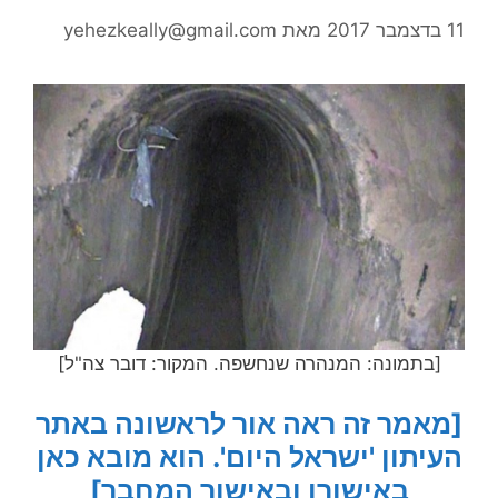
11 בדצמבר 2017
מאת
yehezkeally@gmail.com
[בתמונה: המנהרה שנחשפה. המקור: דובר צה"ל]
[מאמר זה ראה אור לראשונה באתר
העיתון 'ישראל היום'. הוא מובא כאן
באישורו ובאישור המחבר]