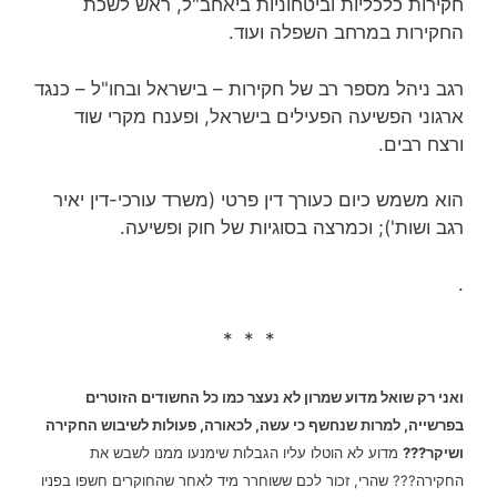
חקירות כלכליות וביטחוניות ביאחב"ל, ראש לשכת
החקירות במרחב השפלה ועוד.
רגב ניהל מספר רב של חקירות – בישראל ובחו"ל – כנגד
ארגוני הפשיעה הפעילים בישראל, ופענח מקרי שוד
ורצח רבים.
הוא משמש כיום כעורך דין פרטי (משרד עורכי-דין‏ יאיר
רגב ושות'); וכמרצה בסוגיות של חוק ופשיעה.
.
* * *
ואני רק שואל מדוע שמרון לא נעצר כמו כל החשודים הזוטרים
בפרשייה, למרות שנחשף כי עשה, לכאורה, פעולות לשיבוש החקירה
ושיקר???
מדוע לא הוטלו עליו הגבלות שימנעו ממנו לשבש את
החקירה??? שהרי, זכור לכם ששוחרר מיד לאחר שהחוקרים חשפו בפניו