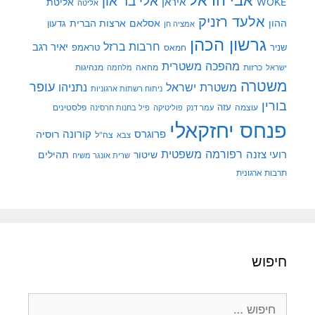
אלי בר און
איראן
WOKE
אליטת
אליטה
אלעד רזניק
ההון
אסלאם
ארצות הברית
גדעון
אמציה חן
גרשון הכהן
חרבות ברזל
יאיר רגב
שניר
טראמפ
חמאס
מהפכה משטרית
מנהיגות
ישראל
כרזות
מחאה
מלחמה
משטרה
עופר
משטרת ישראל
נתניהו
ניתוח רשתות ארגוניות
בורין
עוצמה
עזה
פלסטינים
עמר דנק
פוליטיקה
פיל בחנות חרסינה
פנחס יחזקאלי
קורונה
פרוגרס
רוסיה
צה"ל
צבא
רפורמה משפטית
רועי צזנה
שיטור
תהילים
שרית אונגר משיח
תרבות ארגונית
חיפוש
חיפוש: