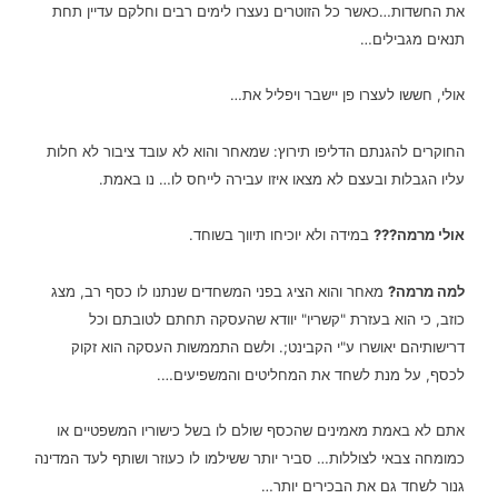
את החשדות…כאשר כל הזוטרים נעצרו לימים רבים וחלקם עדיין תחת
תנאים מגבילים…
אולי, חששו לעצרו פן יישבר ויפליל את…
החוקרים להגנתם הדליפו תירוץ: שמאחר והוא לא עובד ציבור לא חלות
עליו הגבלות ובעצם לא מצאו איזו עבירה לייחס לו… נו באמת.
אולי מרמה???
במידה ול
א יוכיחו תיווך בשוחד.
למה מרמה?
מאחר והוא הציג בפני המשחדים שנתנו לו כסף רב, מצג
כוזב, כי הוא בעזרת "קשריו" יוודא שהעסקה תחתם לטובתם וכל
דרישותיהם יאושרו ע"י הקבינט;. ולשם התממשות העסקה הוא זקוק
לכסף, על מנת לשחד את המחליטים והמשפיעים….
אתם לא באמת מאמינים שהכסף שולם לו בשל כישוריו המשפטיים או
כמומחה צבאי לצוללות… סביר יותר ששילמו לו כעוזר ושותף לעד המדינה
גנור לשחד גם את הבכירים יותר…