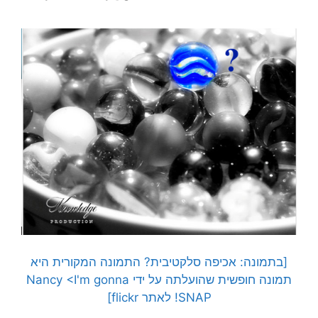
[בתמונה: אכיפה סלקטיבית? התמונה המקורית היא
תמונה חופשית שהועלתה על ידי Nancy <I'm gonna
SNAP! לאתר flickr]