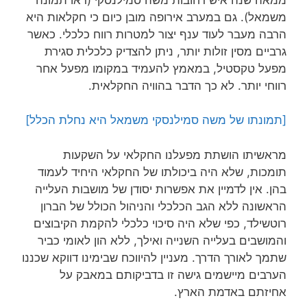
משמאל). גם במערב אירופה מובן כיום כי חקלאות היא
הרבה מעבר לעוד ענף יצור למטרות רווח כלכלי. כאשר
גרביים מסין זולות יותר, ניתן להצדיק כלכלית סגירת
מפעל טקסטיל, במאמץ להעמיד במקומו מפעל אחר
רווחי יותר. לא כך הדבר בהוויה החקלאית.
[תמונתו של משה סמילנסקי משמאל היא נחלת הכלל]
מראשיתו הושתת מפעלנו החקלאי על השקעות
תומכות, שלא היה ביכולתו של החקלאי היחיד לעמוד
בהן. אין לדמיין את אפשרות יסודן של מושבות העלייה
הראשונה ללא הגב הכלכלי והניהול הכולל של הברון
רוטשילד, כפי שלא היה סיכוי כלכלי להקמת הקיבוצים
והמושבים בעלייה השנייה ואילך, ללא הון לאומי כביר
שתמך לאורך הדרך. מעניין להיווכח שבימינו דווקא שכננו
הערבים מיישמים גישה זו בדביקותם במאבק על
אחיזתם באדמת הארץ.