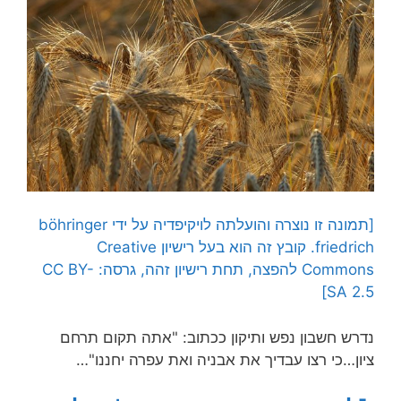
[תמונה זו נוצרה והועלתה לויקיפדיה על ידי
böhringer
friedrich.
קובץ זה הוא בעל רישיון Creative
Commons להפצה, תחת רישיון זהה, גרסה: CC BY-
SA 2.5]
נדרש חשבון נפש ותיקון ככתוב: "אתה תקום תרחם
ציון…כי רצו עבדיך את אבניה ואת עפרה יחננו"…