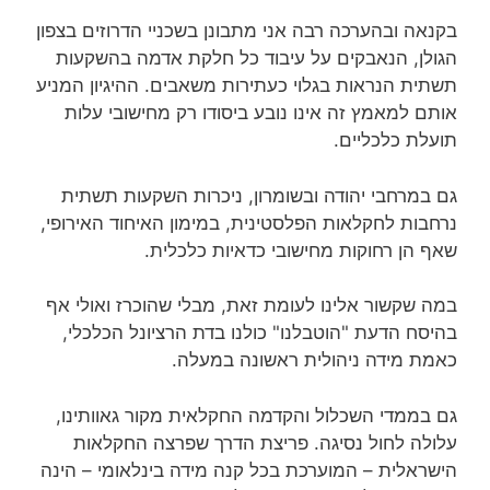
בקנאה ובהערכה רבה אני מתבונן בשכניי הדרוזים בצפון
הגולן, הנאבקים על עיבוד כל חלקת אדמה בהשקעות
תשתית הנראות בגלוי כעתירות משאבים. ההיגיון המניע
אותם למאמץ זה אינו נובע ביסודו רק מחישובי עלות
תועלת כלכליים.
גם במרחבי יהודה ובשומרון, ניכרות השקעות תשתית
נרחבות לחקלאות הפלסטינית, במימון האיחוד האירופי,
שאף הן רחוקות מחישובי כדאיות כלכלית.
במה שקשור אלינו לעומת זאת, מבלי שהוכרז ואולי אף
בהיסח הדעת "הוטבלנו" כולנו בדת הרציונל הכלכלי,
כאמת מידה ניהולית ראשונה במעלה.
גם בממדי השכלול והקדמה החקלאית מקור גאוותינו,
עלולה לחול נסיגה. פריצת הדרך שפרצה החקלאות
הישראלית – המוערכת בכל קנה מידה בינלאומי – הינה