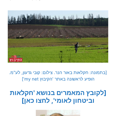
[בתמונה: חקלאות באור הנר. צילום: קובי גדעון, לע"מ.
הופיע לראשונה באתר 'הקיבוץ my net']
[לקובץ המאמרים בנושא 'חקלאות
וביטחון לאומי', לחצו כאן]