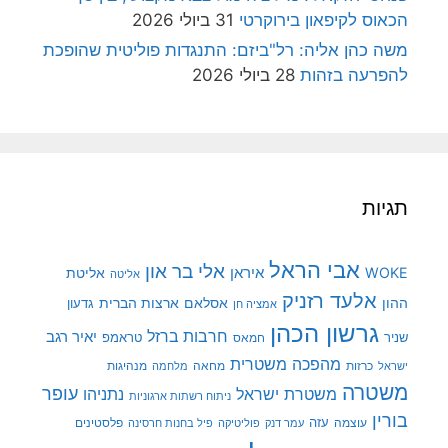
הכאוס לקיפאון בירוקרטי
31 ביולי 2026
משה כהן אליה: רל"ביזם: התנגדות פוליטית שהופכת
להפרעה בזהות
28 ביולי 2026
תגיות
אבי הראל
אלי בר און
איראן
WOKE
אליטת
אליטה
אלעד רזניק
ההון
אסלאם
ארצות הברית
גדעון
אמציה חן
גרשון הכהן
חרבות ברזל
יאיר רגב
שניר
טראמפ
חמאס
מהפכה משטרית
מנהיגות
ישראל
כרזות
מחאה
מלחמה
משטרה
עופר
משטרת ישראל
נתניהו
ניתוח רשתות ארגוניות
בורין
עוצמה
עזה
פלסטינים
עמר דנק
פוליטיקה
פיל בחנות חרסינה