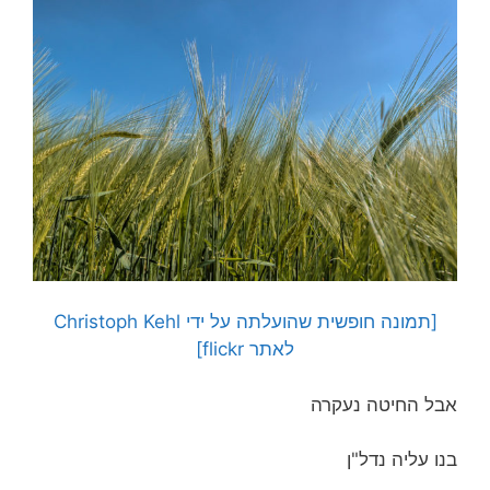
[תמונה חופשית שהועלתה על ידי Christoph Kehl
לאתר flickr]
אבל החיטה נעקרה
בנו עליה נדל"ן