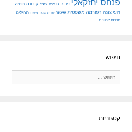
פנחס יחזקאלי
קורונה
פרוגרס
רוסיה
צה"ל
צבא
רפורמה משפטית
רועי צזנה
שיטור
תהילים
שרית אונגר משיח
תרבות ארגונית
חיפוש
חיפוש:
קטגוריות