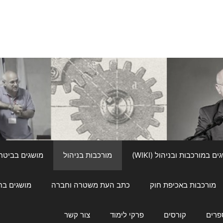
ם במורכבות ובניהול (WIKI)
מורכבות בניהול
מושגים בביטחון ל
מורכבות באכיפת חוק
כתב העת משטרה וחברה
מושגים בחינוך
פרים
קורסים
פרקי לימוד
צור קשר