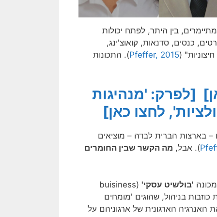
ימרים, בין היתר, לפתח יכולות
טים, כנסים, סדנאות, קואוצ'ינג,
יצוניות" (
Pfeffer, 2015
). התכונות
ן]
[לפרק: 'מנהיגות
ציות', לחצו כאן]
 – בארצות הברית לבדה – מוציאים
Pfef
). אבל,
מה הקשר שבין החומרים
מכונה
'בולשיט עסקי'
(buisiness
bulls) – תאוריות כוזבות בניהול, שהוגים 'מומחים
ת האנרגיה הארגונית של ארגוניהם על