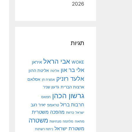
2026
תגיות
אבי הראל
איראן
WOKE
אלי בר און
אליטת ההון
אליטה
אלעד רזניק
אסלאם
אמציה חן
ארצות הברית
גדעון שניר
גרשון הכהן
חמאס
חרבות ברזל
יאיר רגב
טראמפ
מהפכה משטרית
ישראל
כרזות
משטרה
מנהיגות
מחאה
מלחמה
משטרת ישראל
ניתוח רשתות