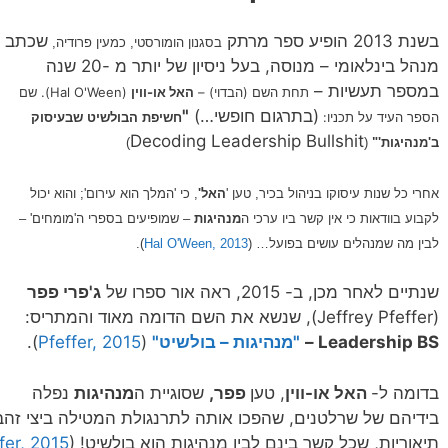
בשנת 2013 הופיע ספר מרתק
שכתב
בסגנון הומורסטי, כמעין פרודיה,
מנהל בינלאומי – מנוסה, בעל ניסיון של יותר מ -20 שנה
במספר תעשיות –
תחת השם (הבדוי) –
האל או-ווין
(Hal O'Ween). שם
(בתרגום חופשי…)
"
הספר העיד על תכניו:
חשיפת הבולשיט שבעיסוק
Decoding Leadership Bullshit
ב'מנהיגות'"
(
)
אחרי כל שנות עיסוקו בניהול בכיר, טען '
האל'
, כי 'המלך הוא עירום'; והוא יכול
לקבוע בוודאות כי אין קשר ביו ערכי ה
מנהיגות
– שמופיעים בספרי ה'מומחים' –
לבין מה שמנהלים עושים בפועל… (
Hal O'Ween, 2013
).
שנתיים לאחר מכן, ב- 2015, ראה אור ספרו של
ג'פרי פפר
(Jeffrey Pfeffer), שנשא את השם הדומה מאוד והמתריס:
Leadership BS –
"מנהיגות – בולשיט"
(
Pfeffer, 2015
).
בדומה ל-
האל או-ווין
, טען
פפר,
שסוגיית ה
מנהיגות
נפלה
בידיהם של שרלטנים, שהפכו אותה לתרנגולת המטילה ביצי זהב
תיאוריות, שכל קשר בינם לבין מנהיגות הוא בולשיט! (
fer, 2015