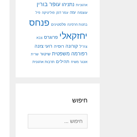
עופר בורין
נתניהו
ארגוניות
עוצמה
עזה
עמר דנק
פוליטיקה
פיל
פנחס
פלסטינים
בחנות חרסינה
יחזקאלי
פרוגרס
צבא
קורונה
רועי צזנה
רוסיה
צה"ל
רפורמה משפטית
שיטור
שרית
תהילים
אונגר משיח
תרבות ארגונית
חיפוש
חיפוש: