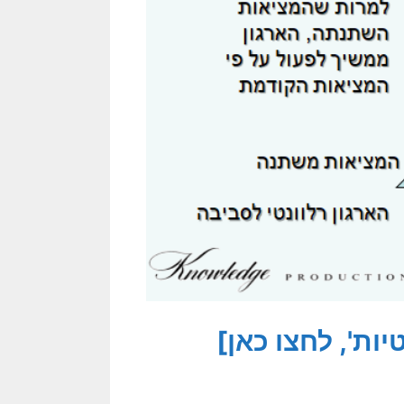
ות', לחצו כאן]