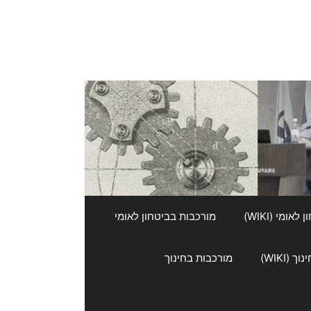
אומי (WIKI)
מורכבות בביטחון לאומי
 (WIKI)
מורכבות בחינוך