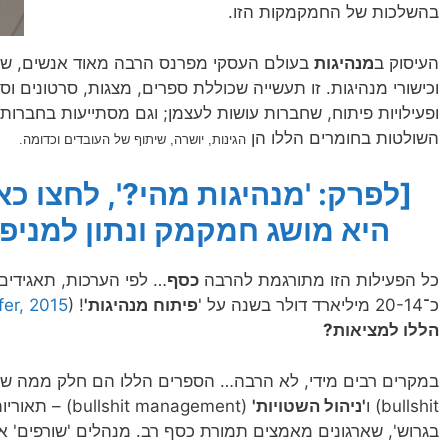
בהשלכות של החמקמקות הזו.
העיסוק ב
מנהיגות
בעולם העסקי מפרנס הרבה מאוד אנשים, שמתי
וכישורי מנהיגות. זו תעשייה שכוללת ספרים, מצגות, סרטונים וסר
ופעילויות פיתוח, שחברות עושות לעצמן; וגם מסתייעות בחברות ח
השולטות בחומרים הללו הן
הגינות, יושרה, שיתוף של העובדים וכדומה.
[לפרק: 'מנהיגות מהי?', לחצו כא
היא מושג חמקמק ונתון למניפול
כל הפעילות הזו מתורגמת להרבה
כסף
… לפי הערכות, תאגידים
כ־20-14 מיליארד דולר בשנה על '
פיתוח
מנהיגות'
! (
fer, 2015
הללו למציאות?
במקרים רבים מידי, לא הרבה… הספרים הללו הם חלק ממה ש
bullshit) ו
'ניהול השטויות'
(hit management
בגרוש', שארגונים מאמצים תמורת כסף רב. מנהלים 'שורפים' א