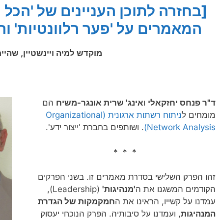
[בחזרה לתוכן העניינים של 'הכל ע
המאמרים על 'פער רלוונטיות' וה
מוקדש למיה ויינשטיין, שהי
ד"ר פנחס יחזקאלי
ו
אינג' שרית אונגר-משיח
הם
מומחים ל
ניתוח רשתות ארגונית
(Organizational
Network Analysis)
. ושותפים בחברת 'ייצור ידע'.
* * *
זהו הפרק השלישי בסדרת מאמרים זו. בשני הפרקים
הקודמים המשגנו את ה
'מנהיגות'
(Leadership),
עמדנו על קשייו, הראינו את ה
חמקמקות של הגדרת
המנהיגות
, ועמדנו על סיבותיה. הפרק הנוכחי יעסוק