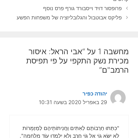
פרופסור דויד וייסבורד גורף פרס נוסף
פליקס אבוטבול והגלובליזציה של משפחות הפשע
מחשבה 1 על “אבי הראל: איסור
מכירת נשק התקפי על פי תפיסת
הרמב"ם”
יהודה כפיר
29 באפריל 2020 בשעה 10:31
"כִתְּתוּ חַרְבוֹתָם לְאִתִּים וַחֲנִיתוֹתֵיהֶם לְמַזְמֵרוֹת
לֹא יִשָּׂא גוֹי אֶל גּוֹי חֶרֶב וְלֹא יִלְמְדוּ עוֹד מִלְחָמָה".