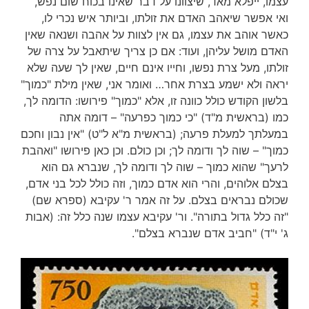
עצמו, ייפלא מאד, שיצוונו על דבר שאינו בכוח שום נפש,
ואי אפשר שיאהב האדם את זולתו, וביותר איש נכרי לו,
כאשר אוהב את עצמו, גם אין לצוות על אהבה ושנאה שאין
האדם מושל עליהן, ועוד: אם כן צריך שיתאבל על צרה של
זולתו, מעל צרת נפשו, וחייו אינם חיים, שאין לך שעה שלא
יראה ולא ישמע בצרת אחר… ואומר אני, שאין מילת "כמוך"
בלשון הקודש כולל כוונה זו, אלא "כמוך" פירושו: הדומה לך,
כמו (בראשית מ"ד) "כי כמוך כפרעה" – דומה אתה
במעלתך למעלת פרעה; (בראשית מ"א ל"ט) "אין נבון וחכם
כמוך" – שוה לך ודומה לך; וכן כולם. וכן כאן פירושו "ואהבת
לרעך" שהוא כמוך – שוה לך ודומה לך, שנברא גם הוא
בצלם אלוהים, והרי הוא אדם כמוך, וזה כולל לכל בני אדם,
שכולם נבראים בצלם. על זה אמר ר' עקיבא (ספרא שם)
"זה כלל גדול בתורה". ור' עקיבא עצמו שנה כלל זה: (אבות
ג' י"ד) "חביב אדם שנברא בצלם".