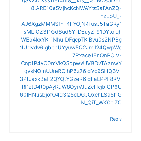
gSv2xZXs&fref=nf&__xts__%5B0%5D=6
8.ARB10e5VjhcKcNWAYrzSaFAnZQ-
nzEbU_-
AJ6XgzMMMSfhT4FYOjN4fusJ5TaGKy1
hsMLIOZ3f1GdSud5Y_DEuyZ_91DYtolqh
WEo4kxYK_1NhurDFqcpTKIByu0s2NPBg
NUdvdv6lgbehUYyuw5Q2Jmll24QwpWe
7Pxace1EnQnPCiV-
Cnp1P4yO0mVkQ5bpwvUVBDvTAanwY
qvsNOmUJreRQIhP6z76idVc9SHQ3V-
3PtJaxkBaF2QYQtYGzeR6IqFaLPPF8KVI
RPztD4t0pAyRuW8OyiVJuZcHcjblGP6U
60IHNusbjofQ4d3Q5dDGJQxchLSa5f_G
N_QiT_WK0clZQ
Reply