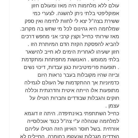
עולם ללא מלחמות היה מאז ומעולם חזון
אפוקליפטי בלתי ניתן להשגה. לצערי כמי
ששירת בצה"ל יצא לי לחוות לחימה ואין ספק
שמלחמה היא גהינום לכל מי שחש בה מקרוב.
מאז שירותי כחייל וקצין קרבי אני מחפש דרכים
להביא להפסקת הקזת הדם המיותרת הזו .
חזון ישעיהו לאחרית הימים לא חייב להישאר
בלתי ממומש . האנושות מתפתחת ומתקדמת
. תופעות פרימיטיביות כגון עבדות, דיכוי נשים
וביזה שהיו מקובלות בעבר נראות היום
כדמיוניות אך ההתקדמות של העולם לגמילה
מתופעות אלו הייתה איטית והדרגתית וכללה
חוקים והגבלות שבודדים וחברות הטילו על
עצמן .
כחייל השתתפתי באינתיפדה. היתה זו דוגמא
למלחמה שנוהלה ע"י צה"ל כנגד אוכלוסייה
אזרחית .בשל חוסר האיזון הזה הטילו עליהם
הצדדים מגבלות שנעקפו בחומרה. החיילים לא