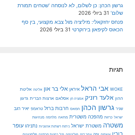
גרשון הכהן: כן לשלום, לא לנוסחה 'שטחים תמורת
שלום'
31 ביולי 2026
פנחס יחזקאלי: מיליציה מול צבא מקצועי, בין סף
הכאוס לקיפאון בירוקרטי
31 ביולי 2026
תגיות
אבי הראל
אלי בר און
איראן
WOKE
אליטת
אליטה
אלעד רזניק
ההון
אסלאם
ארצות הברית
גדעון
אמציה חן
גרשון הכהן
חרבות ברזל
יאיר רגב
שניר
טראמפ
חמאס
מהפכה משטרית
מנהיגות
ישראל
כרזות
מחאה
מלחמה
משטרה
עופר
משטרת ישראל
נתניהו
ניתוח רשתות ארגוניות
בורין
עוצמה
עזה
פלסטינים
עמר דנק
פוליטיקה
פיל בחנות חרסינה