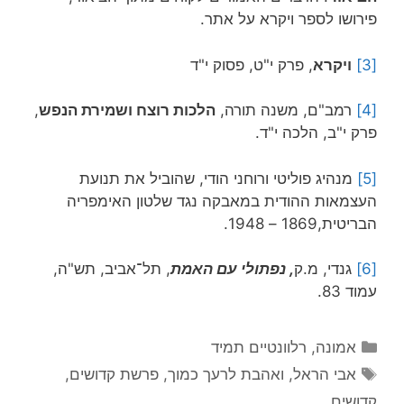
פירושו לספר ויקרא על אתר.
[3]
ויקרא
, פרק י"ט, פסוק י"ד
[4]
רמב"ם, משנה תורה,
הלכות רוצח ושמירת הנפש
,
פרק י"ב, הלכה י"ד.
[5]
מנהיג פוליטי ורוחני הודי, שהוביל את תנועת
העצמאות ההודית במאבקה נגד שלטון האימפריה
הבריטית,1869 – 1948.
[6]
גנדי, מ.ק
, נפתולי עם האמת
, תל־אביב, תש"ה,
עמוד 83.
קטגוריות
אמונה
,
רלוונטיים תמיד
תגיות
אבי הראל
,
ואהבת לרעך כמוך
,
פרשת קדושים
,
קדושים