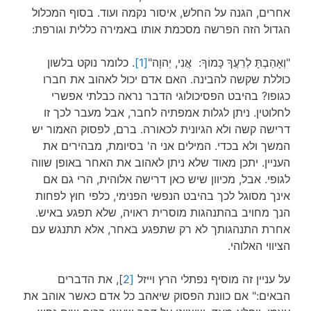
אחרים, הגנה על החלש, איסור נקמה ועוד. בסוף המכלול
הגדול הזה הפרשה מסכמת אותו באמירה כללית וגורפת:
"וְאָהַבְתָּ לְרֵעֲךָ כָּמוֹךָ: אֲנִי, יְהוָה"
[1]
. כלומר נוקט בלשון
כוללת שקשה להבינה. האם אדם יכול לאהוב את חברו
כגופו? בהיבט הפסיכולוגי הדבר נראה כבלתי אפשרי
לחלוטין. ניתן לגלות אמפתיה לחבר, אבל מעבר לכך זו
דרישה קשה ולא הגיונית לכאורה. ברם, לפסוק האמור יש
המשך ולא בכדי. המילים אני ה' בסיומת, מבהירים את
העניין. יתכן מאוד שלא ניתן לאהוב את האחר באופן שווה
לגופי. אבל, מכיוון שיש כאן דרישה אלוהית, הרי גם אם
אינך מסוגל לכך בהיבט הנפשי הפנימי, כלפי חוץ לפחות
הנך מחויב בהתנהגות מוסרית ראויה, שלא תפגע באיש.
אחרת התנהגותך לא רק שתפגע באחר, אלא תתנגש עם
הציווי האלוהי.
על עניין זה מוסיף נפתלי הרץ וייזל
[2
], את הדברים
הבאים:" אם כוונת הפסוק שיאהב כל אדם כאשר אוהב את