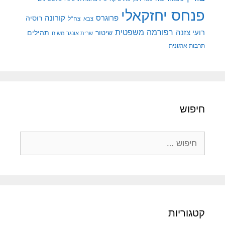
פנחס יחזקאלי
קורונה
פרוגרס
רוסיה
צה"ל
צבא
רפורמה משפטית
רועי צזנה
שיטור
תהילים
שרית אונגר משיח
תרבות ארגונית
חיפוש
חיפוש:
קטגוריות