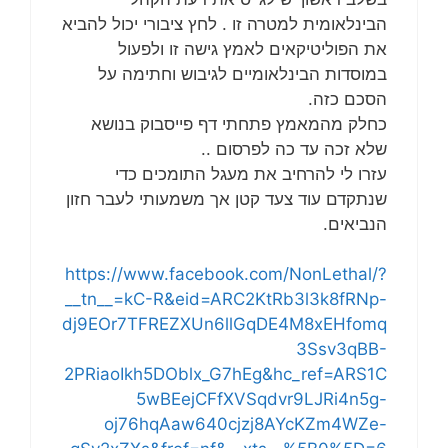
הבינלאומית למטרה זו . לחץ ציבורי יכול להביא
את הפוליטיקאים לאמץ גישה זו ולפעול
במוסדות הבינלאומיים לגיבוש וחתימה על
הסכם כזה.
כחלק מהמאמץ פתחתי דף פייסבוק בנושא
שלא זכה עד כה לפרסום ..
עזרו לי להרחיב את מעגל התומכים כדי
שנתקדם עוד צעד קטן אך משמעותי לעבר חזון
הנביאים.
https://www.facebook.com/NonLethal/?
__tn__=kC-R&eid=ARC2KtRb3l3k8fRNp-
dj9EOr7TFREZXUn6llGqDE4M8xEHfomq
3Ssv3qBB-
2PRiaoIkh5DOblx_G7hEg&hc_ref=ARS1C
5wBEejCFfXVSqdvr9LJRi4n5g-
oj76hqAaw640cjzj8AYcKZm4WZe-