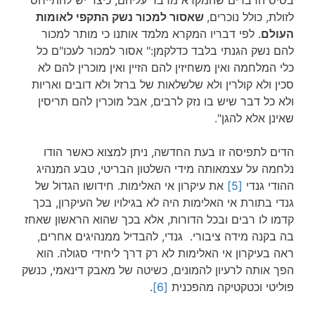
בסיס הדברים שהמקרא מדבר עליהם, כיצד יש להתייחס
לזולת, כולל נוכרים,
שאסור למכור נשק התקפי לאומות
העולם
. לפי דבריו המקרא מלמד אותנו כי מותר למכור
להם נשק הגנתי בלבד כדלקמן:" אסור למכור לעכו"ם כל
כלי המלחמה ואין משחיזין להם הזיין ואין מוכרין להם לא
סכין ולא קולרין ולא שלשלאות של ברזל ולא דובים ואריות
ולא כל דבר שיש בו נזק לרבים, אבל מוכרין להם תריסין
שאינן אלא להגן".
הדים לתפיסה זו בעת החדשה, ניתן למצוא כאשר הודו
נלחמה על עצמאותה מידי השלטון הבריטי, טבע המנהיג
ההודי גנדי
[5]
את עיקרון אי האלימות. חידושו הגדול של
גנדי בתורת אי האלימות היה לא בגילויו של העיקרון, בכך
קדמו לו רבים ובכל הדורות, אלא בכך שהוא הראשון שאחז
בה בקנה מידה ציבורי. גנדי, להבדיל ממנהיגים אחרים,
ראה בעיקרון אי האלימות לא רק דרך ליחידי סגולה. הוא
הפך אותה לרעיון להמונים, כשיטה של מאבק דינאמי, כנשק
פוליטי וכטקטיקה מהפכנית
[6]
.