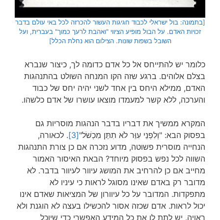
[בתמונה: בול ישראלי לכבוד חגיגות העשור להכרזה לכל באי עולם בדבר
זכויות האדם. על הבול מופיע הציווי "ואהבת לרעך כמוך" בעברית, ועל
השובל בשפות שונות. הצילום הוא נחלת הכלל]
כלומר יש להתייחס אל כל אדם כדומה לך, כיצור שנברא
בצלם אלוהים. ברגע שזה הקו המנחה השולט בהתנהגות
האדם, ממילא היחס בין אחד לשני יהיה יחס של כבוד
והערכה, ללא קשר למעמדו מוצאו עושרו של אדם כלשהו.
המקרא ממשיך את דבריו בדבר הנהגות מוסריות גם
בפסוק הבא: "וְלִפְנֵי עִוֵּר לֹא תִתֵּן מִכְשֹׁל"
[3]
. לכאורה,
הנחייה מוסרית פשוטה, מדוע נזכרה אם כן צורת התנהגות
השווה לכל נפש בפסוק מיוחד? הבאת האיסור האמור
מחייב אם כן להרחיב את המושג עיוור לעיוור בדבר. לא
מדובר רק באדם שאינו מסוגל לראות כי עיניו לא
מתפקדות. המדובר על כל עיוורון של המציאות שאדם אינו
יכול לראות. אדם שכזה אסור להכשילו בעצה לא הוגנת ולא
ראויה. יש לתת לו את כל המידע האפשרי כדי שיוכל