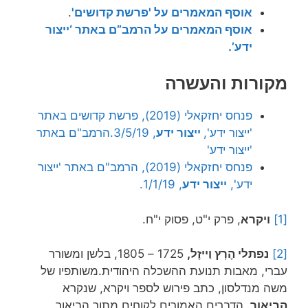
אוסף המאמרים על 'פרשת קדושים'
.
אוסף המאמרים על הרמב”ם באתר ‘ייצור
ידע’.
מקורות והעשרה
פנחס יחזקאלי (2019), פרשת קדושים באתר
'ייצור ידע',
ייצור ידע
, 3/5/19.
הרמב"ם באתר
'ייצור ידע'
פנחס יחזקאלי (2019), הרמב"ם באתר 'ייצור
ידע',
ייצור ידע
, 1/1/19.
[1]
ויקרא
, פרק י"ט, פסוק י"ח.
[2]
נפתלי הֶרְץ וַייזֶל,
1725 – 1805, בלשן ומשורר
עברי, מאבות תנועת ההשכלה היהודית.משותפיו של
משה מנדלסון, כתב פירוש לספר ויקרא, שנקרא
הביאור
. הדברים האמורים לקוחים מתוך הביאור,