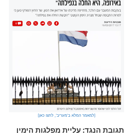
[למאמר המלא ב'מעריב', לחצו כאן]
תגובת הנגד: עליית מפלגות הימין