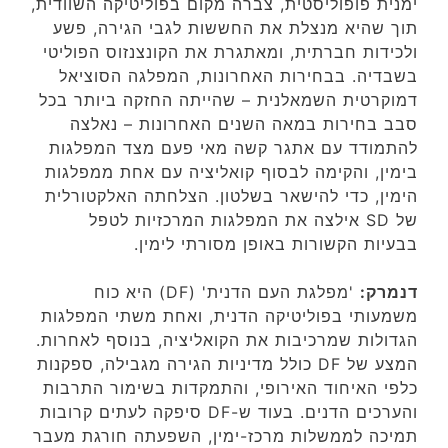
ימנית פופוליסטית, צברה מקום בפוליטיקה השוודית,
תוך שהיא מנצלת את החששות לגבי הגירה, פשע
ולכידות חברתית, ומאתגרת את הקונצנזוס הפוליטי
בשבדיה. בבחירות האחרונות, המפלגה הסוציאל
דמוקרטית השמאלנית – שהייתה החזקה ביותר בכל
סבב בחירות במאה השנים האחרונות – נאלצה
להתמודד עם אתגר קשה מאי פעם מצד המפלגות
בימין, והקימה לבסוף קואליציה עם אחת ממפלגות
הימין, כדי להישאר בשלטון. הצלחתה האלקטורלית
של SD אילצה את המפלגות המרכזיות לטפל
בבעיות הקשורות באופן מסורתי לימין.
דנמרק:
'מפלגת העם הדנית' (DF) היא כוח
משמעותי בפוליטיקה הדנית, ואחת משתי המפלגות
הגדולות שמרכיבות את הקואליציה, בנוסף לאחרות.
המצע של DF כולל מדיניות הגירה מגבילה, ספקנות
כלפי האיחוד האירופי, והתמקדות בשימור התרבות
והערכים הדנים. בעוד ש-DF סיפקה לעתים קרובות
תמיכה לממשלות מרכז-ימין, השפעתה חורגת מעבר