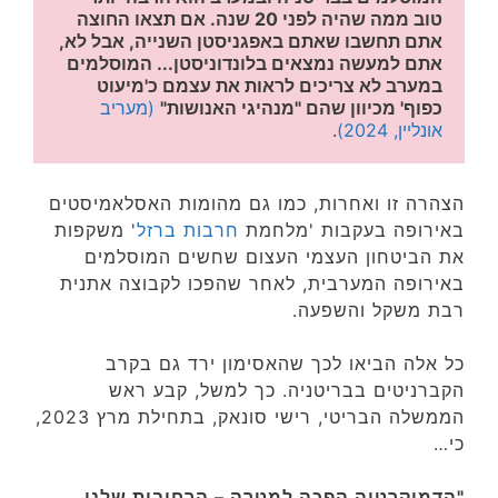
טוב ממה שהיה לפני 20 שנה. אם תצאו החוצה 
אתם תחשבו שאתם באפגניסטן השנייה, אבל לא, 
אתם למעשה נמצאים בלונדוניסטן... המוסלמים 
במערב לא צריכים לראות את עצמם כ'מיעוט 
כפוף' מכיוון שהם "מנהיגי האנושות"
(מעריב 
אונליין, 2024)
.
הצהרה זו ואחרות, כמו גם מהומות האסלאמיסטים
באירופה בעקבות 'מלחמת
חרבות ברזל
' משקפות
את הביטחון העצמי העצום שחשים המוסלמים
באירופה המערבית, לאחר שהפכו לקבוצה אתנית
רבת משקל והשפעה.
כל אלה הביאו לכך שהאסימון ירד גם בקרב
הקברניטים בבריטניה. כך למשל, קבע ראש
הממשלה הבריטי, רישי סונאק, בתחילת מרץ 2023,
כי…
"הדמוקרטיה הפכה למטרה – הרחובות שלנו