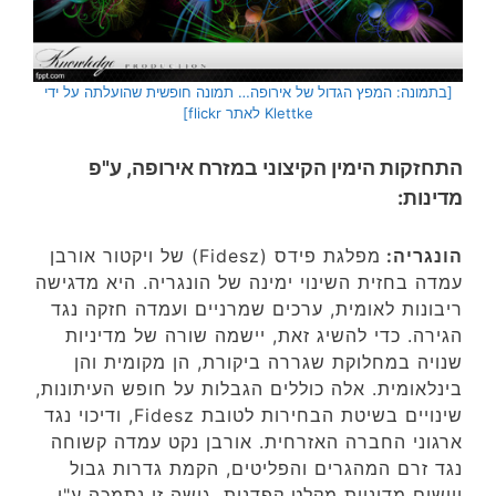
[בתמונה: המפץ הגדול של אירופה… תמונה חופשית שהועלתה על ידי
Klettke לאתר flickr]
התחזקות הימין הקיצוני במזרח אירופה, ע"פ
מדינות:
הונגריה:
מפלגת פידס (Fidesz) של ויקטור אורבן
עמדה בחזית השינוי ימינה של הונגריה. היא מדגישה
ריבונות לאומית, ערכים שמרניים ועמדה חזקה נגד
הגירה. כדי להשיג זאת, יישמה שורה של מדיניות
שנויה במחלוקת שגררה ביקורת, הן מקומית והן
בינלאומית. אלה כוללים הגבלות על חופש העיתונות,
שינויים בשיטת הבחירות לטובת Fidesz, ודיכוי נגד
ארגוני החברה האזרחית. אורבן נקט עמדה קשוחה
נגד זרם המהגרים והפליטים, הקמת גדרות גבול
ויישום מדיניות מקלט קפדנית. גישה זו נתמכה ע"י