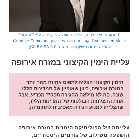
[בתמונה: מארי לה פן. הצילום הועלה לויקיפדיה ע"י Foto-AG
Gymnasium Melle. קובץ זה הוא בעל רישיון Creative Commons
להפצה, תחת רישיון זהה, גרסה: CC BY-SA 3.0]
עליית הימין הקיצוני במזרח אירופה
הימין הקיצוני הצליח לתפוס אחיזה מהר יותר 
במזרח אירופה, כיוון שאופיין של המדינות הללו 
שונה. פה לא מילאה ההגירה תפקיד מכריע, אבל 
אחת ההצלחות הבולטות של המדינות הללו, 
שהצליחו למנוע הגירה מאסיבית לתחומיהן. 
עלייתה של הפוליטיקה הימנית במזרח אירופה
הושפעה משילוב של גורמים היסטוריים,