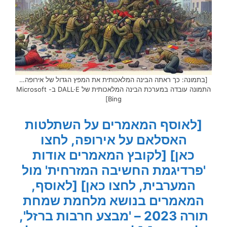
[בתמונה: כך ראתה הבינה המלאכותית את המפץ הגדול של אירופה…
התמונה עובדה במערכת הבינה המלאכותית של DALL·E ב- Microsoft
Bing]
[לאוסף המאמרים על השתלטות
האסלאם על אירופה, לחצו
כאן]
[לקובץ המאמרים אודות
'פרדיגמת החשיבה המזרחית' מול
המערבית, לחצו כאן]
[לאוסף,
המאמרים בנושא מלחמת שמחת
תורה 2023 – 'מבצע חרבות ברזל',