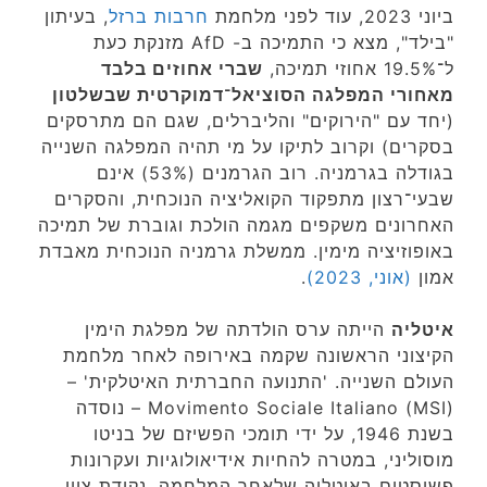
ביוני 2023, עוד לפני מלחמת
חרבות ברזל
, בעיתון
"בילד", מצא כי התמיכה ב- AfD מזנקת כעת
ל־19.5% אחוזי תמיכה,
שברי אחוזים בלבד
מאחורי המפלגה הסוציאל־דמוקרטית שבשלטון
(יחד עם "הירוקים" והליברלים, שגם הם מתרסקים
בסקרים) וקרוב לתיקו על מי תהיה המפלגה השנייה
בגודלה בגרמניה. רוב הגרמנים (53%) אינם
שבעי־רצון מתפקוד הקואליציה הנוכחית, והסקרים
האחרונים משקפים מגמה הולכת וגוברת של תמיכה
באופוזיציה מימין. ממשלת גרמניה הנוכחית מאבדת
אמון
(אוני, 2023)
.
איטליה
הייתה ערס הולדתה של מפלגת הימין
הקיצוני הראשונה שקמה באירופה לאחר מלחמת
העולם השנייה. 'התנועה החברתית האיטלקית' –
Movimento Sociale Italiano (MSI) – נוסדה
בשנת 1946, על ידי תומכי הפשיזם של בניטו
מוסוליני, במטרה להחיות אידיאולוגיות ועקרונות
פשיסטים באיטליה שלאחר המלחמה. נקודת ציון