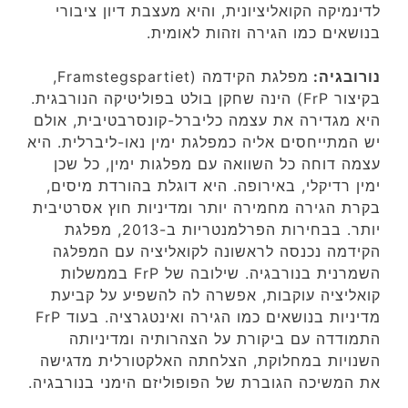
לדינמיקה הקואליציונית, והיא מעצבת דיון ציבורי
בנושאים כמו הגירה וזהות לאומית.
נורובגיה:
מפלגת הקידמה (Framstegspartiet,
בקיצור FrP) הינה שחקן בולט בפוליטיקה הנורבגית.
היא מגדירה את עצמה כליברל-קונסרבטיבית, אולם
יש המתייחסים אליה כמפלגת ימין נאו-ליברלית. היא
עצמה דוחה כל השוואה עם מפלגות ימין, כל שכן
ימין רדיקלי, באירופה. היא דוגלת בהורדת מיסים,
בקרת הגירה מחמירה יותר ומדיניות חוץ אסרטיבית
יותר. בבחירות הפרלמנטריות ב-2013, מפלגת
הקידמה נכנסה לראשונה לקואליציה עם המפלגה
השמרנית בנורבגיה. שילובה של FrP בממשלות
קואליציה עוקבות, אפשרה לה להשפיע על קביעת
מדיניות בנושאים כמו הגירה ואינטגרציה. בעוד FrP
התמודדה עם ביקורת על הצהרותיה ומדיניותה
השנויות במחלוקת, הצלחתה האלקטורלית מדגישה
את המשיכה הגוברת של הפופוליזם הימני בנורבגיה.