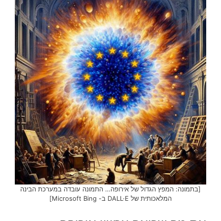
[בתמונה: המפץ הגדול של אירופה… התמונה עובדה במערכת הבינה
המלאכותית של DALL·E ב- Microsoft Bing]