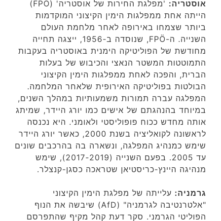
אוסטריה:
'מפלגת החירות של אוסטריה' (FPÖ)
הייתה אחת ממפלגות הימין הקיצוני המוקדמות
ביותר שצמחו באירופה לאחר מלחמת העולם
השנייה. ה-FPÖ, שנוסדה ב-1956, ייצגה תחייה
מחודשת של הפוליטיקה הימנית באוסטריה בעקבות
התמוטטות המשטר הנאצי והכיבוש של בעלות
הברית, והפכה לאחת ממפלגות הימין הקיצוני
הבולטות בפוליטיקה האירופית שלאחר המלחמה.
המפלגה עברה תמורות משמעותיות במהלך השנים,
במיוחד בהנהגתם של אישים כמו יורג היידר, שמיתג
אותה מחדש ככוח פופוליסטי ולאומני. היא נכנסה
לראשונה לקואליציה בשנת 2000, כאשר יורג היידר
שימש כמנהיג המפלגה, ונשארה בה בהרכבים שונים
עד 2005. בפעם השנייה (2017-2019), שימש
מנהיגה היינץ-כריסטיאן שטראכה כסגן-קנצלר.
גרמניה:
עלייתה של מפלגת הימין הקיצוני
"אלטרנטיבה לגרמניה" (AfD) שיבשה את הנוף
הפוליטי הגרמני. סקר דעת קהל מקיף שהתפרסם