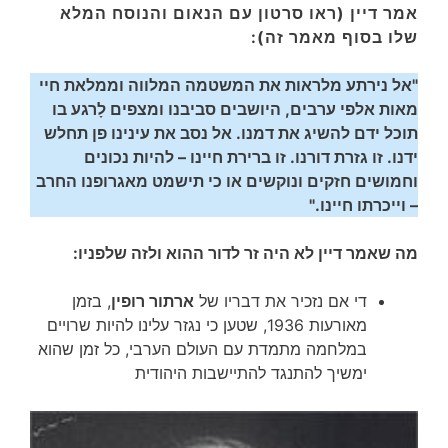
אמר דיין (ראו סרטון עם הנאום והנוסח המלא
שלו בסוף מאמר זה):
"אל נירתע מלראות את המשטמה המלווה וממלאת חיי
מאות אלפי ערבים, היושבים סביבנו ומצפים לָרגע בו
תוכל ידם להשיג את דמנו. אל נסב את עינינו פן תחלש
ידנו. זו גזרת דורנו. זו ברירת חיינו – להיות נכונים
וחמושים חזקים ונוקשים או כי תישמט מאגרופנו החרב
– וייכרתו חיינו."
מה שאמר דיין לא היה זר לדור ההוא ולזה שלפניו:
די אם נזכיר את דבריו של
ארתור רופין
, בזמן
מאורעות 1936, שטען כי נגזר עלינו להיות שרויים
במלחמה מתמדת עם העולם הערבי, כל זמן שהוא
ימשיך להתנגד להתיישבות היהודית