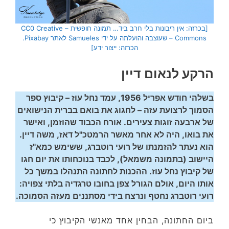
[בכרזה: אין ריבונות בלי חרב ביד… תמונה חופשית – CC0 Creative
Commons – שעוצבה והועלתה על ידי Samueles לאתר Pixabay.
הכרזה: ייצור ידע]
הרקע לנאום דיין
בשלהי חודש אפריל 1956, עמד נחל עוז – קיבוץ ספר
הסמוך לרצועת עזה – לחגוג את בואם בברית הנישואים
של ארבעה זוגות צעירים. אורח הכבוד שהוזמן, ואישר
את בואו, היה לא אחר מאשר הרמטכ"ל דאז, משה דיין.
הוא נעתר להזמנתו של רועי רוטברג, ששימש כמא"ז
היישוב (בתמונה משמאל), לכבד בנוכחותו את יום חגו
של קיבוץ נחל עוז.
ההכנות לחתונה התנהלו במשך כל
אותו היום, אולם הגורל צפן בחובו טרגדיה בלתי צפויה:
רועי רוטברג נחטף ונרצח בידי מסתננים מעזה הסמוכה.
ביום החתונה, הבחין אחד מאנשי הקיבוץ כי