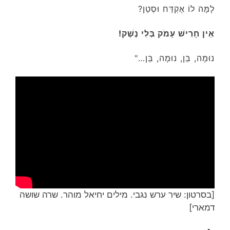
לָמָּה לוֹ אֶקְדַּח וּסְטֵן?
אֵין חָרִישׁ עָמֹק בְּלִי נֶשֶׁק!
נוּמָה, בֵּן, נוּמָה, בֵּן…"
[בסרטון: שיר ערש נגבי. מילים יחיאל מוהר. שרה שושה
דמארי]