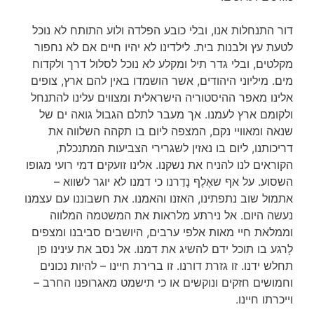
דור התנחלות אנו, ובלי כובע הפלדה ולוע התותח לא נוכל
לטעת עץ ולבנות בית. לילדינו לא יהיו חיים אם לא נחפור
מקלטים, ובלי גדר תיל ומקלע לא נוכל לסלול דרך ולקדוח
מים. מיליוני היהודים, אשר הושמדו באין להם ארץ, צופים
אלינו מאפר ההיסטוריה הישראלית ומצווים עלינו להתנחל
ולקומם ארץ לעמנו. אך מעבר לתלם הגבול גואה ים של
שנאה ומאוויי נקם, המצפה ליום בו תקהה השלווה את
דריכותנו, ליום בו נאזין לשגרירי הצביעות המתנכלת,
הקוראים לנו להניח את נשקנו. אלינו זועקים דמי רועי מגופו
השסוע. על אף שאֶלֶף נָדַרנו כי דמנו לא יוגר לשווא –
אתמול שוב נתפתינו, האזנו והאמנו. את חשבוננו עם עצמנו
נעשה היום. אל נירתע מלראות את המשטמה המלווה
וממלאת חיי מאות אלפי ערבים, היושבים סביבנו ומצפים
לָרגע בו תוכל ידם להשיג את דמנו. אל נסב את עינינו פן
תחלש ידנו. זו גזרת דורנו. זו ברירת חיינו – להיות נכונים
וחמושים חזקים ונוקשים או כי תישמט מאגרופנו החרב –
וייכרתו חיינו.