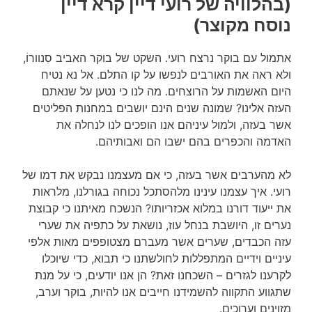
(בהלוויה של רועי דיין קרא דיין
נוסח מקוצר)
אתמול עם בוקר נרצח רועי. השקט של בוקר האביב סִנוורוֹ,
ולא ראה את האורבים לנפשו על קו התלם. אל נא נטיח
היום האשמות על הרוצחים. מה לנו כי נטען על שנאתם
העזה אלינו? שמונה שנים הינם יושבים במחנות הפליטים
אשר בעזה, ולמול עיניהם אנו הופכים לנו לנחלה את
האדמה והכפרים בהם ישבו הם ואבותיהם.
לא מהערבים אשר בעזה, כי אם מעצמנו נבקש את דמו של
רועי. איך עצמנו עינינו מלהסתכל נכוחה בגורלנו, מלראות
את ייעוד דורנו במלוא אכזריותו? הנשכח מאיתנו כי קבוצת
נערים זו, היושבת בנחל עוז, נושאת על כתפיה את שערי
עזה הכבדים, שערים אשר מעברם מצטופפים מאות אלפי
עיניים וידיים המתפללות לחולשתנו כי תבוא, כדי שיוכלו
לקרענו לגזרים – השכחנו זאת? הן אנו יודעים, כי על מנת
שתגווע התקווה להשמידנו חייבים אנו להיות, בוקר וערב,
מזוינים וערוכים.