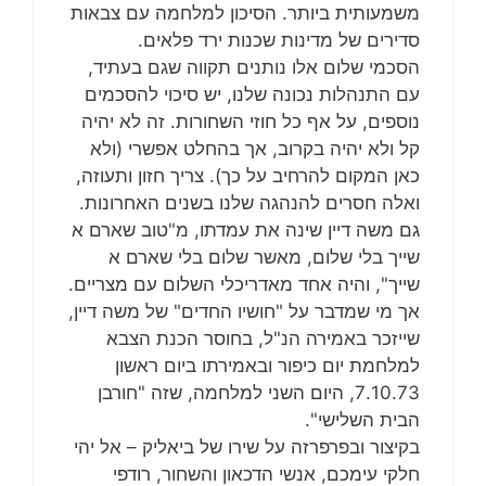
משמעותית ביותר. הסיכון למלחמה עם צבאות
סדירים של מדינות שכנות ירד פלאים.
הסכמי שלום אלו נותנים תקווה שגם בעתיד,
עם התנהלות נכונה שלנו, יש סיכוי להסכמים
נוספים, על אף כל חוזי השחורות. זה לא יהיה
קל ולא יהיה בקרוב, אך בהחלט אפשרי (ולא
כאן המקום להרחיב על כך). צריך חזון ותעוזה,
ואלה חסרים להנהגה שלנו בשנים האחרונות.
גם משה דיין שינה את עמדתו, מ"טוב שארם א
שייך בלי שלום, מאשר שלום בלי שארם א
שייך", והיה אחד מאדריכלי השלום עם מצריים.
אך מי שמדבר על "חושיו החדים" של משה דיין,
שייזכר באמירה הנ"ל, בחוסר הכנת הצבא
למלחמת יום כיפור ובאמירתו ביום ראשון
7.10.73, היום השני למלחמה, שזה "חורבן
הבית השלישי".
בקיצור ובפרפרזה על שירו של ביאליק – אל יהי
חלקי עימכם, אנשי הדכאון והשחור, רודפי