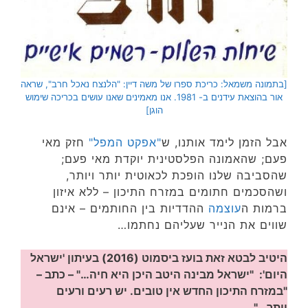
[בתמונה משמאל: כריכת ספרו של משה דיין: "הלנצח נאכל חרב", שראה
אור בהוצאת עידנים ב- 1981. אנו מאמינים שאנו עושים בכריכה שימוש
הוגן]
אבל הזמן לימד אותנו, ש
"אפקט המפל"
חזק מאי
פעם; שהאמונה הפלסטינית יוקדת מאי פעם;
שהסביבה שלנו הופכת לכאוטית יותר ויותר,
ושהסכמים חתומים במזרח התיכון – ללא איזון
ברמות ה
עוצמה
ההדדיות בין החותמים – אינם
שווים את הנייר שעליהם נחתמו…
היטיב לבטא זאת בועז ביסמוט (2016) בעיתון 'ישראל
היום': "ישראל מבינה היטב היכן היא חיה…" – כתב –
"במזרח התיכון החדש אין טובים. יש רעים ורעים
יותר…"