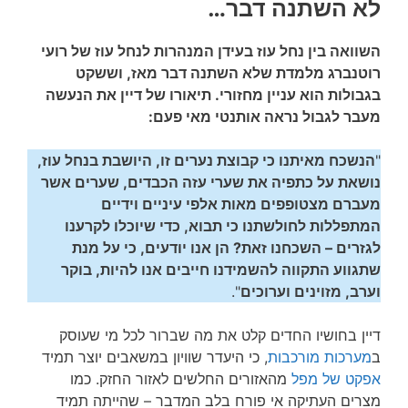
לא השתנה דבר…
השוואה בין נחל עוז בעידן המנהרות לנחל עוז של רועי
רוטנברג מלמדת שלא השתנה דבר מאז, וששקט
בגבולות הוא עניין מחזורי. תיאורו של דיין את הנעשה
מעבר לגבול נראה אותנטי מאי פעם:
"
הנשכח מאיתנו כי קבוצת נערים זו, היושבת בנחל עוז,
נושאת על כתפיה את שערי עזה הכבדים, שערים אשר
מעברם מצטופפים מאות אלפי עיניים וידיים
המתפללות לחולשתנו כי תבוא, כדי שיוכלו לקרענו
לגזרים – השכחנו זאת? הן אנו יודעים, כי על מנת
שתגווע התקווה להשמידנו חייבים אנו להיות, בוקר
וערב, מזוינים וערוכים
".
דיין בחושיו החדים קלט את מה שברור לכל מי שעוסק
ב
מערכות מורכבות
, כי היעדר שוויון במשאבים יוצר תמיד
אפקט של מפל
מהאזורים החלשים לאזור החזק. כמו
מצרים העתיקה אי פורח בלב המדבר – שהייתה תמיד