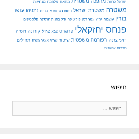
מהפכה משטרית
מנהיגות
ישראל
כרזות
מחאה
מלחמה
משטרה
עופר
משטרת ישראל
נתניהו
ניתוח רשתות ארגוניות
בורין
עוצמה
עזה
פלסטינים
עמר דנק
פוליטיקה
פיל בחנות חרסינה
פנחס יחזקאלי
קורונה
פרוגרס
רוסיה
צה"ל
צבא
רפורמה משפטית
רועי צזנה
שיטור
תהילים
שרית אונגר משיח
תרבות ארגונית
חיפוש
חיפוש: