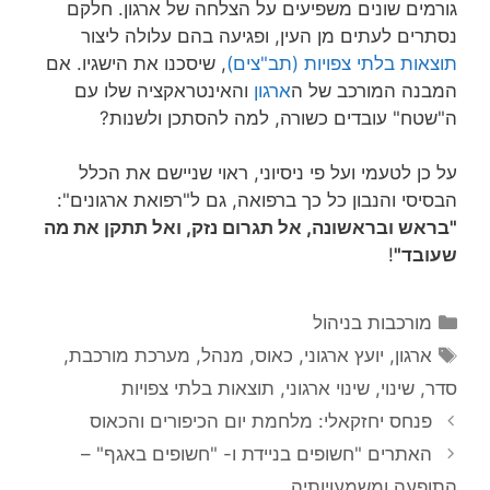
גורמים שונים משפיעים על הצלחה של ארגון. חלקם
נסתרים לעתים מן העין, ופגיעה בהם עלולה ליצור
תוצאות בלתי צפויות (תב"צים)
, שיסכנו את הישגיו. אם
המבנה המורכב של ה
ארגון
והאינטראקציה שלו עם
ה"שטח" עובדים כשורה, למה להסתכן ולשנות?
על כן לטעמי ועל פי ניסיוני, ראוי שניישם את הכלל
הבסיסי והנבון כל כך ברפואה, גם ל"רפואת ארגונים":
"בראש ובראשונה, אל תגרום נזק, ואל תתקן את מה
שעובד"
!
קטגוריות
מורכבות בניהול
תגיות
ארגון
,
יועץ ארגוני
,
כאוס
,
מנהל
,
מערכת מורכבת
,
סדר
,
שינוי
,
שינוי ארגוני
,
תוצאות בלתי צפויות
פנחס יחזקאלי: מלחמת יום הכיפורים והכאוס
האתרים "חשופים בניידת ו- "חשופים באגף" –
התופעה ומשמעויותיה