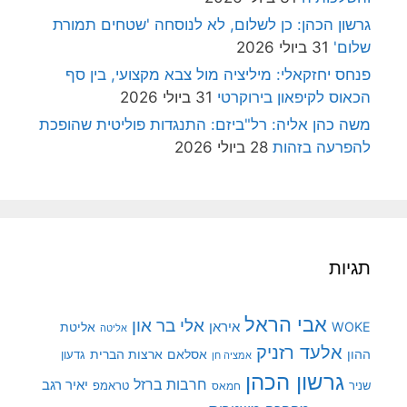
גרשון הכהן: כן לשלום, לא לנוסחה 'שטחים תמורת
שלום'
31 ביולי 2026
פנחס יחזקאלי: מיליציה מול צבא מקצועי, בין סף
הכאוס לקיפאון בירוקרטי
31 ביולי 2026
משה כהן אליה: רל"ביזם: התנגדות פוליטית שהופכת
להפרעה בזהות
28 ביולי 2026
תגיות
אבי הראל
אלי בר און
איראן
WOKE
אליטת
אליטה
אלעד רזניק
ההון
אסלאם
ארצות הברית
גדעון
אמציה חן
גרשון הכהן
חרבות ברזל
יאיר רגב
שניר
טראמפ
חמאס