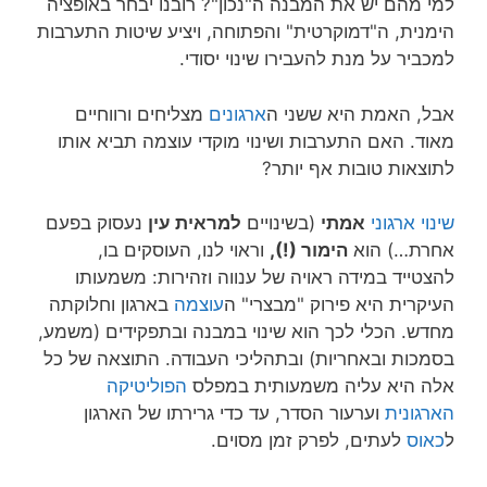
למי מהם יש את המבנה ה"נכון"? רובנו יבחר באופציה
הימנית, ה"דמוקרטית" והפתוחה, ויציע שיטות התערבות
למכביר על מנת להעבירו שינוי יסודי.
אבל, האמת היא ששני ה
ארגונים
מצליחים ורווחיים
מאוד. האם התערבות ושינוי מוקדי עוצמה תביא אותו
לתוצאות טובות אף יותר?
שינוי ארגוני
אמתי
(בשינויים
למראית עין
נעסוק בפעם
אחרת…) הוא
הימור (!),
וראוי לנו, העוסקים בו,
להצטייד במידה ראויה של ענווה וזהירות: משמעותו
העיקרית היא פירוק "מבצרי" ה
עוצמה
בארגון וחלוקתה
מחדש. הכלי לכך הוא שינוי במבנה ובתפקידים (משמע,
בסמכות ובאחריות) ובתהליכי העבודה. התוצאה של כל
אלה היא עליה משמעותית במפלס
הפוליטיקה
הארגונית
וערעור הסדר, עד כדי גרירתו של הארגון
ל
כאוס
לעתים, לפרק זמן מסוים.