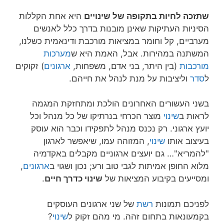
שתזכה לחיות בתקופה של שינויים
היא אחת הקללות
הסיניות העתיקות שאינן מובנות בדרך כלל לאנשים
מערביים, קל וחומר במציאות מורכבת ודינאמית כשלנו,
המשתנה במהירות. אבל, האמת היא ש
מערכות
מורכבות
(בין היתר, בני אדם, משפחות,
ארגונים
) זקוקים
ל
סדר
וליציבות על מנת לנהל את חייהם.
בשני העשורים האחרונים הולכת ומתחזקת המגמה
לראות ב
שינוי
מוצר הכרחי בנרתיקו של כל מנהל וכל
יועץ ארגוני. רק נכנס מנהל לתפקידו וכבר הוא עוסק
בעיצוב אותו
שינוי
, המזוהה עמו, שיאפשר לארגון
"להמריא"… גם יועצים ארגוניים מקבלים באקדמיה
מלוא החופן אמיתות לגבי טוב ורע; נכון ושגוי ב
ארגונים
,
ומסייעים בקיבוע המציאות של
שינוי כדרך חיים
.
לפניכם תמונות
רשת
של שני ארגונים העוסקים
בקמעונאות בתחום זהה. מי מהם זקוק ל
שינוי
?