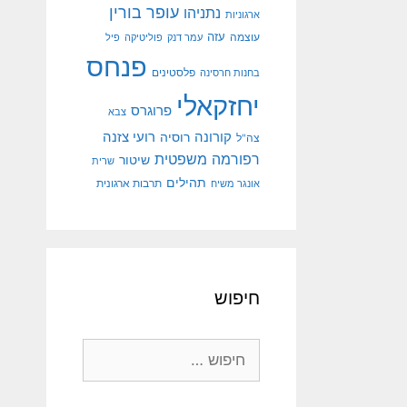
עופר בורין
נתניהו
ארגוניות
עוצמה
עזה
עמר דנק
פוליטיקה
פיל
פנחס
פלסטינים
בחנות חרסינה
יחזקאלי
פרוגרס
צבא
קורונה
רועי צזנה
רוסיה
צה"ל
רפורמה משפטית
שיטור
שרית
תהילים
אונגר משיח
תרבות ארגונית
חיפוש
חיפוש: