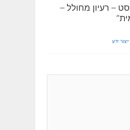
כליסט – רעיון מחולל –
ית”
יצור ידע