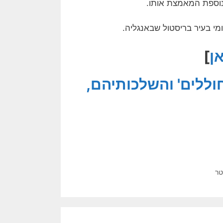
 נוספת המאמצת אותו.
ן
]
וללים' והשלכותיהם,
טר