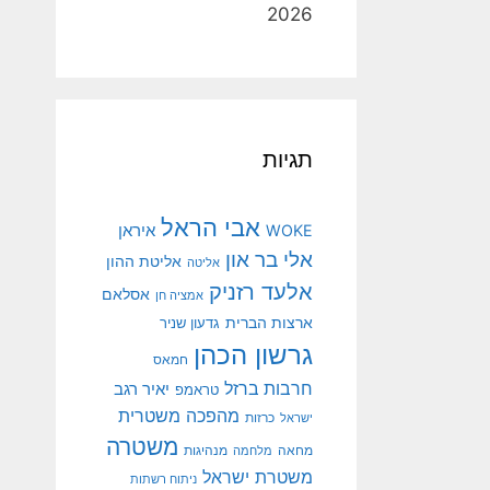
2026
תגיות
אבי הראל
איראן
WOKE
אלי בר און
אליטת ההון
אליטה
אלעד רזניק
אסלאם
אמציה חן
ארצות הברית
גדעון שניר
גרשון הכהן
חמאס
חרבות ברזל
יאיר רגב
טראמפ
מהפכה משטרית
ישראל
כרזות
משטרה
מנהיגות
מחאה
מלחמה
משטרת ישראל
ניתוח רשתות