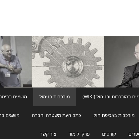
ם במורכבות ובניהול (WIKI)
מורכבות בניהול
מושגים בביטחון ל
מורכבות באכיפת חוק
כתב העת משטרה וחברה
מושגים בחינוך
פרים
קורסים
פרקי לימוד
צור קשר