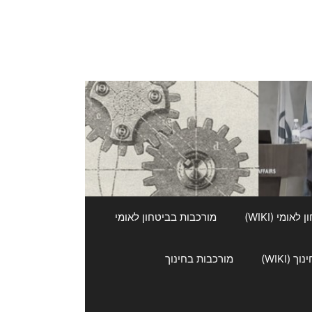
אומי (WIKI)
מורכבות בביטחון לאומי
 (WIKI)
מורכבות בחינוך