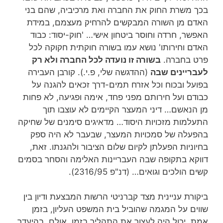
בכך משרת החוק את החברה ואת מרכיביה, שהם בני
האדם מן השורה המבקשים להרחיק מעצמם, במידת
האפשר, חרדה וחוסר ביטחון אישי… 'חוק-יסוד: כבוד
האדם וחירותו' נושא עמו בשורה חוקתית חקוקה לכל
פרט בחברה.
בשורה זו נועדה לכל החברה ולא רק
לעבריינים שבה
(ההדגשה שלי, פ.י.). קורבן העבירה
בפועל ובכוח וכל אזרח תמים-דרך זכאים להגנה על
כבודם ועל חירותם מפני פחד, אימה ופגיעה, לא פחות
מן הנאשם… דיני המעצר הקיימים לא עוצבו תוך
התעלמות מזכויות היסוד… מדאיגים סימנים של שחיקה
בהפעלה של סמכויות המעצר, שבעבר לא היה ספק
בחיוניות הפעלתן לקיום שלום הציבור ולהגנתו. זאת,
דווקא בתקופה שבה העבריינות האלימה והסחר בסמים
קשים הולכים וגואים… (דנ"פ 2316/95).
ביקורת עניינית מצד קברניטי הרשות המבצעת ודיון בין
שווים על המגמה שהוביל בית המשפט העליון, בזמן
אמת, יכול היה לעצור את התהליך בזמן. אולם, בהיעדר