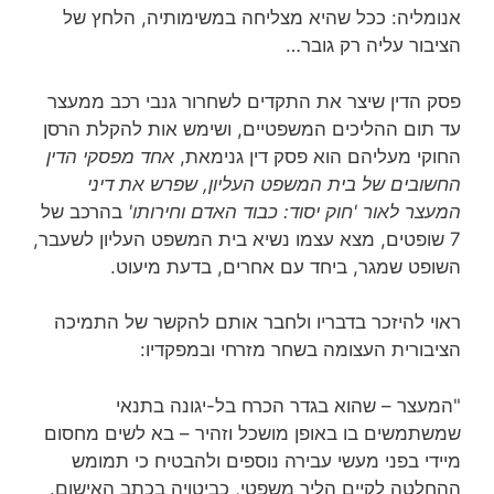
אנומליה: ככל שהיא מצליחה במשימותיה, הלחץ של
הציבור עליה רק גובר…
פסק הדין שיצר את התקדים לשחרור גנבי רכב ממעצר
עד תום ההליכים המשפטיים, ושימש אות להקלת הרסן
החוקי מעליהם הוא פסק דין גנימאת,
אחד מפסקי הדין
החשובים של בית המשפט העליון, שפרש את דיני
המעצר לאור 'חוק יסוד: כבוד האדם וחירותו'
בהרכב של
7 שופטים, מצא עצמו נשיא בית המשפט העליון לשעבר,
השופט שמגר, ביחד עם אחרים, בדעת מיעוט.
ראוי להיזכר בדבריו ולחבר אותם להקשר של התמיכה
הציבורית העצומה בשחר מזרחי ובמפקדיו:
"המעצר – שהוא בגדר הכרח בל-יגונה בתנאי
שמשתמשים בו באופן מושכל וזהיר – בא לשים מחסום
מיידי בפני מעשי עבירה נוספים ולהבטיח כי תמומש
ההחלטה לקיים הליך משפטי, כביטויה בכתב האישום.