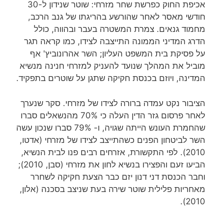
אכיפת החוק כפרשת שחר מזרחי: שוטר שנידון ל-30
חודשי מאסר לאחר שהורשע בהריגתו של גנב הרכב,
מחמוד גנאים. צמרת המשטרה בעבר ובהווה, כולל
הדרג המדיני הממונה התייצבה לצידו, כמו קראה תגר
על פסיקת בית המשפט העליון; השר אהרונוביץ' אף
מוביל את המהלך שנועד להעניק למזרחי חנינה מנשיא
המדינה, ויוזם בכנסת חקיקה שתגן על שוטרים בתפקיד.
הציבור נקט עמדה ברורה לצידו של מזרחי. סקר שנערך
לאחר פרסום גזר הדין העלה כי 70% מהנשאלים סברו
שהחמרת העונש הייתה שגויה, ו- 79% סברו שנכון עשה
השר לביטחון הפנים כשהתייצב לצידו של מזרחי (אדטו,
2010). לפי התקשורת, אזרחים רבים פנו לבית הנשיא,
הביעו זעם והפצירו בנשיא לחון את מזרחי (סבן, 2010);
וחבר הכנסת דני דנון יזם כבר הצעת חקיקה לשחרר
מאחריות פלילית שוטר שירה בעת שניצב בסכנה (אלון,
2010).