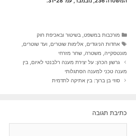
המשטרה 236, נובמבר, עמ' 31-28.
קטגוריות
מורכבות במשפט, בשיטור ובאכיפת חוק
תגיות
אחדות הניגודים
,
אלימות שוטרים
,
ועד שוטרים
,
מונטסקייה
,
משטרה
,
שחר מזרחי
גרשון הכהן: על יצירת מענה רלבנטי לאיום, בין
מענה טכני למענה הסתגלותי
סוזי בן ברוך: בין אתיקה לתדמית
כתיבת תגובה
תגובה