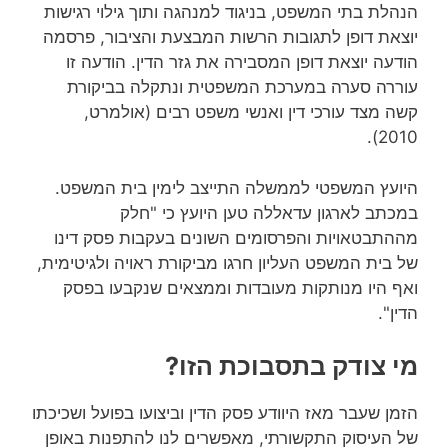
הנהלת בתי המשפט, בניגוד למנהגה ותוך גילוי רגישות
יוצאת דופן לתגובות הרשות המבצעת והציבור, פרסמה
הודעה יוצאת דופן המסבירה את גזר הדין. הודעה זו
עוררה סערה במערכת המשפטית ונתקלה בביקורת
קשה מצד עורכי דין ואנשי משפט רבים (אולמרט,
2010).
היועץ המשפטי לממשלה התייצב לימין בית המשפט.
במכתב לארגון עדאללה טען היועץ כי "חלק
מההתבטאויות והפרסומים השונים בעקבות פסק דינו
של בית המשפט העליון חרגו מביקורת ראויה ולגיטימית,
ואף היו מנותקות מעובדות וממצאים שנקבעו בפסק
הדין".
מי צודק בתסבוכת הזו?
הזמן שעבר מאז היוודע פסק הדין וביצועו בפועל ושכיכתו
של העיסוק התקשורתי, מאפשרים לנו להתפנות באופן