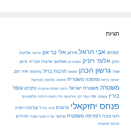
תגיות
אבי הראל
אלי בר און
איראן
WOKE
אליטת
אליטה
אלעד רזניק
ההון
אסלאם
ארצות הברית
גדעון
אמציה חן
גרשון הכהן
חרבות ברזל
יאיר רגב
שניר
טראמפ
חמאס
מהפכה משטרית
מנהיגות
ישראל
כרזות
מחאה
מלחמה
משטרה
עופר
משטרת ישראל
נתניהו
ניתוח רשתות ארגוניות
בורין
עוצמה
עזה
פלסטינים
עמר דנק
פוליטיקה
פיל בחנות חרסינה
פנחס יחזקאלי
קורונה
פרוגרס
רוסיה
צה"ל
צבא
רפורמה משפטית
רועי צזנה
שיטור
תהילים
שרית אונגר משיח
תרבות ארגונית