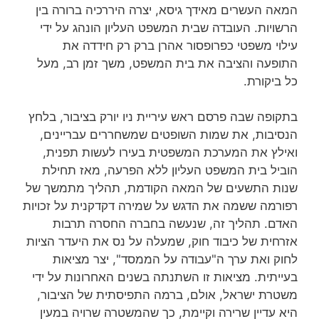
המאה העשרים מאידך גיסא, יצרה היררכיה ברורה בין
הרשויות. העובדה שבית המשפט העליון הונהג על ידי
עילוי משפטי כפרופסור אהרן ברק רק חידדה את
התופעה והציבה את בית המשפט, משך זמן רב, מעל
כל ביקורת.
בתקופה שבה פרסם ראש עיריית ניו יורק בציבור, בלחץ
הנסיבות, את שמות השופטים שמשחררים עבריינים,
ואילץ את המערכת המשפטית בעירו לעשות תפנית,
הוביל בית המשפט העליון ללא הפרעה, מאז תחילת
שנות התשעים של המאה הקודמת, תהליך מתמשך של
רפורמה ששמה את הדגש על שמירה דקדקנית על זכויות
האדם. תהליך זה, שנעשה בחברה החסרה תרבות
אזרחית של כיבוד חוק, שמעלה על נס את היעדר הציות
לחוק ואת ערך ה"עבודה על הממסד", יצר מציאות
בעייתית. מציאות זו השתנתה בשנים האחרונות על ידי
משטרת ישראל, אולם, ברמה התפיסתית של הציבור,
היא עדיין שרירה וקיימת, כך שהמשטרה שרויה במעין