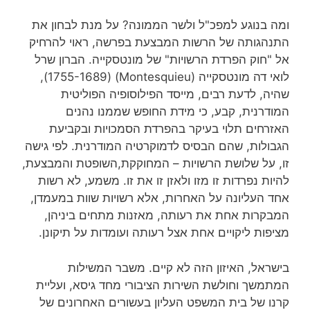
ומה בנוגע למפכ"ל ולשר הממונה? על מנת לבחון את
התנהגותה של הרשות המבצעת בפרשה, ראוי להרחיק
אל "חוק הפרדת הרשויות" של מונטסקייה. הברון שרל
לואי דה מונטסקייה (Montesquieu) (1755-1689),
שהיה, לדעת רבים, מייסד הפילוסופיה הפוליטית
המודרנית, קבע, כי מידת החופש שממנו נהנים
האזרחים תלוי בעיקר בהפרדת הסמכויות ובקביעת
הגבולות, שהם הבסיס לדמוקרטיה המודרנית. לפי גישה
זו, על שלושת הרשויות – המחוקקת,השופטת והמבצעת,
להיות נפרדות זו מזו ולאזן זו את זו. משמע, לא רשות
אחד העליונה על האחרות, אלא רשויות שוות במעמדן,
המבקרות אחת את רעותה, מאזנות מתחים ביניהן,
מציפות ליקויים אחת אצל רעותה ועומדות על תיקונן.
בישראל, האיזון הזה לא קיים. משבר המשילות
המתמשך וחולשת השירות הציבורי מחד גיסא, ועליית
קרנו של בית המשפט העליון בעשורים האחרונים של