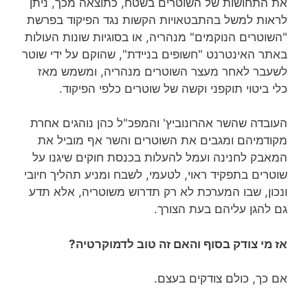
את התחושות של השוטרים בשטח, כתוצאה מכך, ניתן
לראות למשל בהתבטאויות הקשות נגד הפיקוד בפרשת
"השוטרים הנוקמים" מנהריה, או בסוגיות שונות העולות
באתר האינטרנט "חשופים בניידת", שהוקם על ידי שוטר
לשעבר לאחר מעצר השוטרים מנהריה, ומשמש מאז
כלי ביטוי תוקפני וקשה של שוטרים כלפי הפיקוד.
העובדה שהשר אהרונוביץ' והמפכ"ל כהן נוהגים אחרת
מקודמיהם ומגבים את השוטרים והשר אף מוביל את
המאבק לחנינה ועמל להעלות בכנסת חוקים שיגנו על
שוטרים בתפקיד ראוי, לטעמי, לשבח ומניע תהליך חיובי
ונכון, שבו המערכת לא רק תדרוש משוטריה, אלא תדע
גם להגן עליהם בעת הצורך.
אז מי צודק בסוף והאם זה טוב לדמוקרטיה?
אם כך, כולם צודקים בעצם.