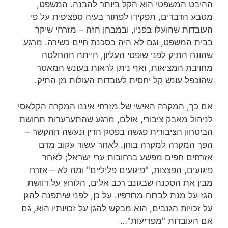
ההיבט המשפטי הוא הקל ביותר להבנה. המשפט,
מטבע הדברים, תפקידו לפתור בעיה ספציפית על פי
העובדות שהועלו בפניו, ובמבחן הזה – מזרחי שיקר
בבית המשפט, וגם לא היה בסכנת חיים כשירה. מרגע
שהונח התיק לפני שופטי העליון, הייתה ההחלטה
מחויבת המציאות, ואף ניתן לראות בעונש המאסר
שהוכפל עונש קל יחסית לעובדות העולות מן התיק.
אם כך, המקרה האישי של מזרחי איננו המקרה הקלאסי
לניהול מאבק ציבורי, אולם, מרגע שהתערערות תחושת
הביטחון הציבורית פגשה בפסק הדין ונעשה ההקשר –
הפך המקרה למקרה בוחן. לאחר עשור עקוב מדם
אזרחים חפים מפשע ברחובות ערי ישראל; לאחר
פיגועים, הפצצות, "פיגועים פליליים" ומה לא – אזרח
מבין את הסכנה שבגונב רכב אלים, הלוחץ על דוושת
הגז על מנת לברוח מרודפיו. על כן, לפני שיתפנה להגן
על זכויות הגנבים, הוא מבקש להגן על זכויותיו הוא, גם
אם העובדות "מפריעות"…