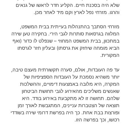
שלא היה בסכנת חיים. הקליע חדר לראשו של גנאים
והרגו. מזרחי נפל לארץ וקם מיד לאחר מכן.
מזרחי הסתבך בהתנהלות בעייתית בבית המשפט,
המלווה בגרסאות סותרות לגבי הירי. בחקירה טען שירה
במתכוון, בבית המשפט המחוזי – שנפלט לו כדור (ואף
הביא מומחה שיחזק את גרסתו) ובעליון חזר לגרסתו
המקורית.
עד פה העובדות, אולם, סערה תקשורתית מעצם טיבה,
יותר משהיא נסמכת על העובדות הספציפיות של
המקרה, היא מלובה באמצעות דימויים, וההשלכות
שאנשים משליכים מהאירוע לגבי תחושת הביטחון
שלהם. תחושה זו לא מתקבעת באירוע בודד. היא
תוצאה של הצטברות עניינים, המתגבשת לאורך זמן
ופורצות בבת אחת. כך היה בפרשת דרומי שירה בשודדי
רכושו, וכך בפרשה הזו.