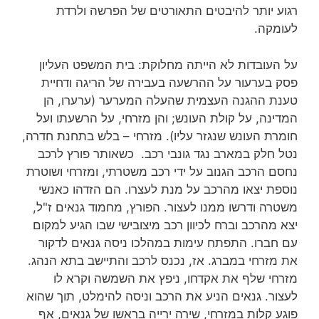
רגוע יותר להיבטים התאורטים של הפרשה ולרדת
לעומקה.
על העובדות לא הייתה מחלוקת: בית המשפט העליון
פסק בערעור על ההרשעה בעבירה של הריגה ודחיית
טענת ההגנה העצמית שהעלה המערער (ערערו, הן
המדינה, על קולת העונש; והן מזרחי, על הרשעתו ועל
חומרת העונש שנגזר עליו). מזרחי – בלש בתחנת חדרה,
נטל חלק במארב נגד גונבי רכב. כשאותר פורץ לרכב
נחסם הרכב הגנוב על ידי רכב משטרתי, ומזרחי ושוטרת
נוספת יצאו מהרכב על מנת לעצרו. הם הזדהו כאנשי
משטרה ודרשו ממנו לעצור. הפורץ, מחמוד גנאים ז"ל,
יצא מהרכב וברח לכיוון רכב מיצובישי שבו הגיע למקום
עם חברו. התפתח עימות במהלכו ניסה גנאים לדקור
את מזרחי במברג. אז, נכנס לרכב והתיישב בתא הנהג.
מזרחי שלף את אקדחו, ניפץ את השמשה וקרא לו
לעצור. גנאים הניע את הרכב וניסה להימלט, תוך שהוא
פוגע קלות במזרחי, שירה ירייה בראשו של גנאים, אף