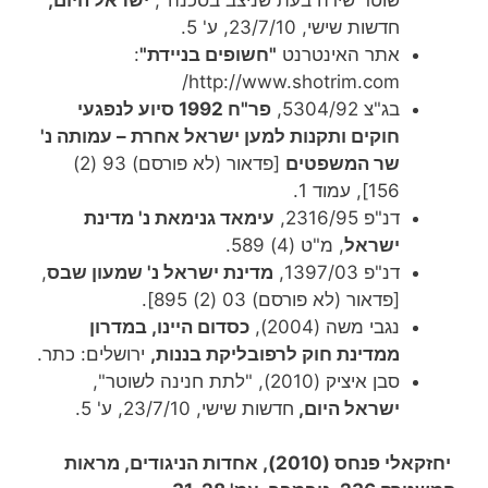
חדשות שישי, 23/7/10, ע' 5.
אתר האינטרנט
"חשופים בניידת"
:
http://www.shotrim.com/
בג"צ 5304/92,
פר"ח 1992 סיוע לנפגעי
חוקים ותקנות למען ישראל אחרת – עמותה נ'
שר המשפטים
[פדאור (לא פורסם) 93 (2)
156], עמוד 1.
דנ"פ 2316/95,
עימאד גנימאת נ' מדינת
ישראל
, מ"ט (4) 589.
דנ"פ 1397/03,
מדינת ישראל נ' שמעון שבס
,
[פדאור (לא פורסם) 03 (2) 895].
נגבי משה (2004),
כסדום היינו, במדרון
ממדינת חוק לרפובליקת בננות,
ירושלים: כתר.
סבן איציק (2010), "לתת חנינה לשוטר",
ישראל היום,
חדשות שישי, 23/7/10, ע' 5.
יחזקאלי פנחס (2010), אחדות הניגודים, מראות