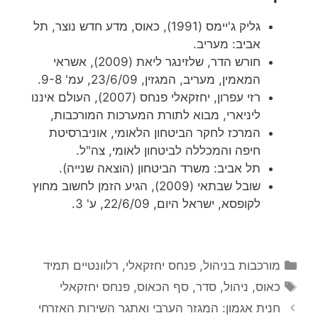
גליק ג'יימס (1991), כאוס, מדע חדש נוצר, תל
אביב: מעריב.
חורש הדר, שלזינגר ליאת (2009), אשראי
המאמין, מעריב, המגזין, 23/6/09, עמ' 9-8.
רזי עפרון, יחזקאלי פנחס (2007), העולם איננו
ליניארי, מבוא לתורת המערכות המורכבות,
המרכז לחקר הביטחון הלאומי, אוניברסיטת
חיפה והמכללה לביטחון לאומי, צה"ל.
תל אביב: משרד הביטחון (הוצאה שנייה).
שובל שבתאי (2009), הגיע הזמן לחשוב מחוץ
לקופסא, ישראל היום, 22/6/09, ע' 3.
קטגוריות
מורכבות בניהול
,
פנחס יחזקאלי
,
רלוונטיים תמיד
תגיות
כאוס
,
ניהול
,
סדר
,
סף הכאוס
,
פנחס יחזקאלי
חנית אגמון: המגזר הערבי ואתגר השירות האזרחי