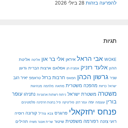
להפרעה בזהות
28 ביולי 2026
תגיות
אבי הראל
אלי בר און
איראן
WOKE
אליטת
אליטה
אלעד רזניק
ההון
אסלאם
ארצות הברית
גדעון
אמציה חן
גרשון הכהן
חרבות ברזל
יאיר רגב
שניר
טראמפ
חמאס
מהפכה משטרית
מנהיגות
ישראל
כרזות
מחאה
מלחמה
משטרה
עופר
משטרת ישראל
נתניהו
ניתוח רשתות ארגוניות
בורין
עוצמה
עזה
פלסטינים
עמר דנק
פוליטיקה
פיל בחנות חרסינה
פנחס יחזקאלי
קורונה
פרוגרס
רוסיה
צה"ל
צבא
רפורמה משפטית
רועי צזנה
שיטור
תהילים
שרית אונגר משיח