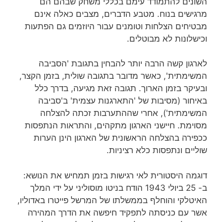
השונים להתמודד עימם בכללי משחק שבהם הם
מרגישים בנוח. מטבע הדברים, מצבים כאלה אינם
מבטיחים הצלחות וטומנים עבור היוזמים גם הפתעות
וכישלונות לא מבוטלים.
לארגון קשה הרבה יותר להבחין בתגובת 'הסביבה
המשימתית', כאשר מדובר בתגובה שולית, בזמן הקצר,
ובעיקר בזמן הארוך. תגובה זאת מגיעה, בדרך כלל
באיחור (מסיבות של 'התארגנות עצמית' ב'סביבה
המשימתית'), אחרי שההתערבות זכתה להצלחה
מסוימת. חיישני הארגון מתקהים, והתראות הנתפסות
ככפירה בהצלחה הראשונית של הארגון הינן הערות
שוליים ונתפסות כלא רציניות.
דוגמה היסטורית לאי רגישות בזמן תמחיש את הנושא:
ב- 25 ביולי 1943 הודח בניטו מוסוליני על ידי המלך
האיטלקי והוחלף בממשלתו של המרשל פייטרו באדוליו,
אשר עם כניסתה לתפקיד חיפשה את הדרך המהירה