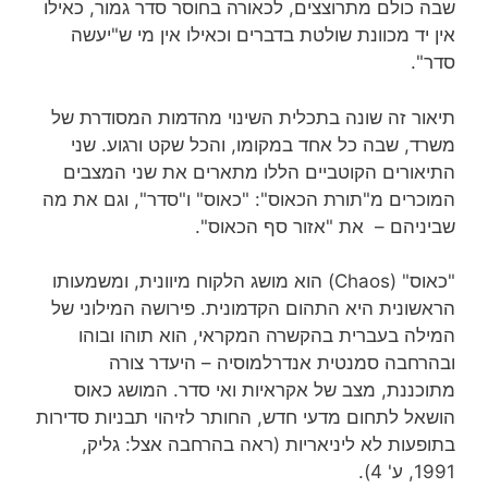
שבה כולם מתרוצצים, לכאורה בחוסר סדר גמור, כאילו
אין יד מכוונת שולטת בדברים וכאילו אין מי ש"יעשה
סדר".
תיאור זה שונה בתכלית השינוי מהדמות המסודרת של
משרד, שבה כל אחד במקומו, והכל שקט ורגוע. שני
התיאורים הקוטביים הללו מתארים את שני המצבים
המוכרים מ"תורת הכאוס": "כאוס" ו"סדר", וגם את מה
שביניהם – את "אזור סף הכאוס".
"כאוס" (Chaos) הוא מושג הלקוח מיוונית, ומשמעותו
הראשונית היא התהום הקדמונית. פירושה המילוני של
המילה בעברית בהקשרה המקראי, הוא תוהו ובוהו
ובהרחבה סמנטית אנדרלמוסיה – היעדר צורה
מתוכננת, מצב של אקראיות ואי סדר. המושג כאוס
הושאל לתחום מדעי חדש, החותר לזיהוי תבניות סדירות
בתופעות לא ליניאריות (ראה בהרחבה אצל: גליק,
1991, ע' 4).