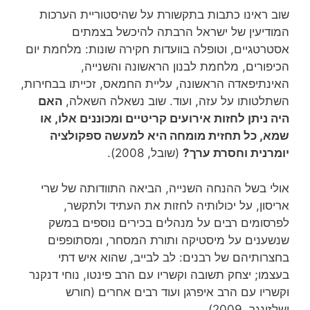
שוב ראינו כתבות בתקשורת על שהיסטוריית הערכות
המודיעין של ישראל הרבתה להיכשל בצמתים
אסטרטגיים, וטופלה בוועדות חקירה שונות: מלחמת יום
הכיפורים, מלחמת לבנון הראשונה והשנייה,
האינתיפאדה הראשונה, עליית החמאס, זכייתו בבחירות,
השתלטותו על עזה, ועוד. שוב נשאלה השאלה,
האם
היה ניתן לחזות אירועים קריטיים ומכוננים אלו, או
שמא, כל תחזית מומחה היא למעשה ספקולציה
יומרנית וחסרת ערך?
(שובל, 2008).
אולי בשל ההנחה השנייה, הביאה התוודותה של שרי
אריסון, על יכולותיה לחזות את העתיד ולתקשר,
לפרסומים רבים על מנהלים בכירים נוספים במשק
שנשענים על מיסטיקה ותורת המסחר, ומסתופפים
בחצרותיהם של רבנים: לב לבייב, שהוא איש דתי
בעצמו; יצחק תשובה וקשריו עם הרב פינטו, נוחי דנקנר
וקשריו עם הרב איפרגן ועוד רבים אחרים (חורש
ושלזינגר, 2009).