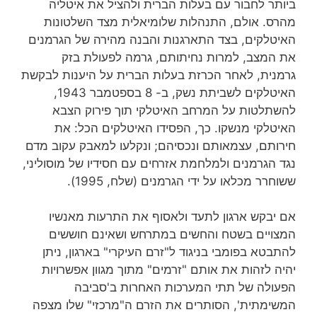
ביותר לחבור עם בעלות הברית ולהציל את איטליה
מהרס. אולם, התנהלות שלומיאלית מצד השלטונות
האיטלקים, בצד התארגנות והבנה מהירה של הגרמנים
את המצב, למרות נחיתותם, גרמה לפעולת בזק
גרמנית, לאחר הכרזת בעלות הברית על היענות לבקשת
האיטלקים לשביתת נשק, ב- 8 בספטמבר 1943,
להשתלטות על המרחב האיטלקי תוך פירוק הצבא
האיטלקי מנשקו. כך, הפסידו האיטלקים הכל: את
חירותם, עצמאותם ונכסיהם; ונקלעו למאבק עקוב מדם
נגד הגרמנים ולמלחמת אזרחים עם חסידיו של מוסוליני,
ששוחרר מכלאו על ידי הגרמנים (שלח, 1995).
אם יבקש ארגון לתעד ולאסוף את התרעות מאנשיו
המצויים בשטח והחשים במתרחש ושאינם חוששים
להתבטא בפומבי בניגוד ל"זרם העיקרי" בארגון, ניתן
יהיה לזהות את אותם "זרמים" מתוך מגוון אפשרויות
הפעולה של תתי המערכות האחרות ב'סביבה
המשימתית', הסותרים את הזרם ה"מרכזי" שלו מצפה