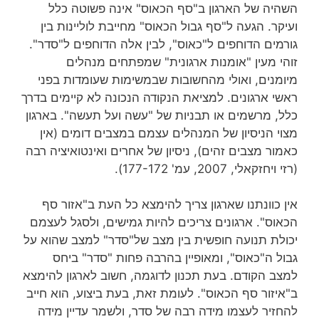
השהיה של הארגון ב"סף הכאוס" אינה פשוטה כלל
ועיקר. הגעה ל"סף גבול הכאוס" מחייבת לוליינות בין
גורמים הדוחפים ל"כאוס", לבין אלה הדוחפים ל"סדר".
זוהי מעין "אומנות ארגונית" שמפתחים מנהלים
מיומנים, ואולי מהחשובות שבמשימות שעומדות בפני
ראשי ארגונים. למציאת הנקודה הנכונה לא קיימים בדרך
כלל, מרשמים או תבניות של "עשה ועל תעשה". בארגון
מצוי הניסיון של המנהלים עצמם במצבים דומים (אין
כאמור מצבים זהים), ניסיון של אחרים ואינטואיציה רבה
(רזי ויחזקאלי, 2007, עמ' 177-172).
אין כוונתנו שארגון צריך להימצא כל העת ב"אזור סף
הכאוס". ארגונים צריכים להיות גמישים, ולסגל לעצמם
יכולת תנועה חופשית בין מצב של"סדר" למצב שהוא על
גבול ה"כאוס", ומאופיין בהרבה פחות "סדר" ביחס
למצב הקודם. בעת תכנון לדוגמה, חשוב לארגון להימצא
ב"איזור סף הכאוס". לעומת זאת, בעת ביצוע, הוא חייב
להחזיר לעצמו מידה רבה של סדר, ולשמר עדיין מידה