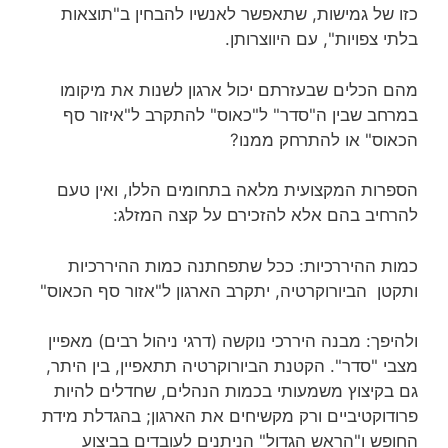
כזו של גמישות, שתאפשר לאנשיו להבחין ב"תוצאות
בלתי צפויות", עם היווצרותן.
מהם הכלים שבעזרתם יכול ארגון לשנות את מיקומו
במרחב שבין ה"סדר" ל"כאוס" להתקרב ל"איזור סף
הכאוס" או להתרחק ממנו?
הספרות המקצועית מלאה בתחומים הללו, ואין טעם
להרחיב בהם אלא להזכירם על קצה המזלג:
כמות ההיררכיות: ככל שתפחתנה כמות ההיררכיות
ותקטן הביורוקרטיה, יתקרב הארגון ל"אזור סף הכאוס"
ולהיפך: מבנה היררכי נוקשה (דרגי ניהול רבים) מאפיין
מצבי "סדר". הקטנת הביורוקרטיה תתאפיין, בין היתר,
גם בקיצוץ משמעותי בכמות הנהלים, שחדלים להיות
פרודוקטיביים ורק מקשיחים את הארגון; בהגדלת מידת
החופש ו"הראש הגדול" הניתנים לעובדים בביצוע