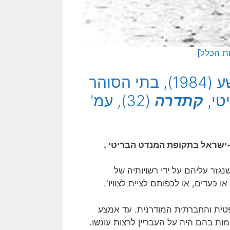
[למאמר השלם לחץ כאן: כספי יהושע (1984), בתי הסוהר
טי,
קתדרה
(32), עמ'
שראל בתקופת המנדט הבריטי .
גזר עליהם על ידי רשויותיה של
כעדים, או לכפותם לציית לצוויו'.
ית והחברתית המודרנית. עד אמצע
ת בהם היה על העבריין לרצות עונשו.