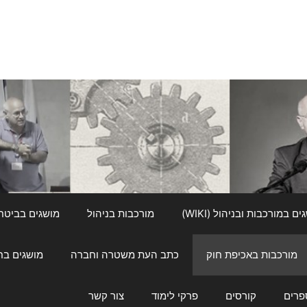
ם במורכבות ובניהול (WIKI)
מורכבות בניהול
מושגים בביטחון ל
מורכבות באכיפת חוק
כתב העת משטרה וחברה
מושגים בחינוך
פרים
קורסים
פרקי לימוד
צור קשר