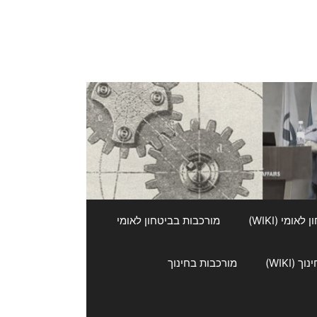
אומי (WIKI)
מורכבות בביטחון לאומי
 (WIKI)
מורכבות בחינוך