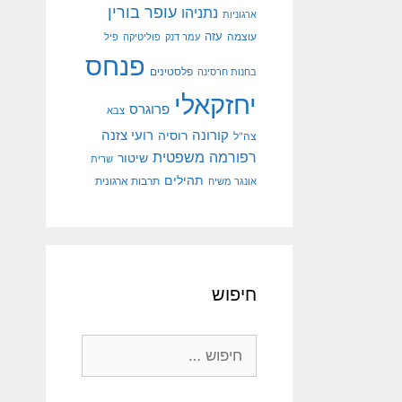
עופר בורין
נתניהו
ארגוניות
עוצמה
עזה
עמר דנק
פוליטיקה
פיל
פנחס
פלסטינים
בחנות חרסינה
יחזקאלי
פרוגרס
צבא
קורונה
רועי צזנה
רוסיה
צה"ל
רפורמה משפטית
שיטור
שרית
תהילים
אונגר משיח
תרבות ארגונית
חיפוש
חיפוש: