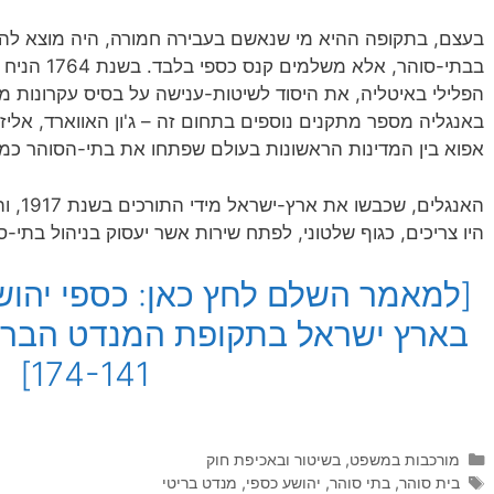
בעצם, בתקופה ההיא מי שנאשם בעבירה חמורה, היה מוצא להור
בבתי-סוהר, א
הפלילי באיטליה, את היסוד לשיטות-ענישה על בסיס עקרונות 
באנגליה מספר מתקנים נוספים בתחום זה – ג'ון האווארד, אליזב
אפוא בין המדינות הראשונות בעולם שפתחו את בתי-הסוהר כמו
היו צריכים, כגוף שלטוני, לפתח שירות אשר יעסוק בניהול בתי-ס
בארץ ישראל בתקופת המנדט הברי
174-141]
קטגוריות
מורכבות במשפט, בשיטור ובאכיפת חוק
תגיות
בית סוהר
,
בתי סוהר
,
יהושע כספי
,
מנדט בריטי