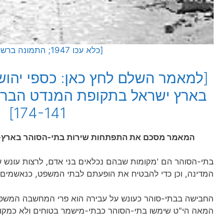
[כלא עכו 1947; התמונה ברשות הכלל]
בארץ ישראל בתקופת המנדט הברי
174-141]
המאמר מסכם את התפתחות שירות בתי-הסוהר בארץ-י
בתי-הסוהר הם 'מקומות שבהם נכלאים בני אדם, לרצות עונש שנ
המדינה, וכן כדי להבטיח את הופעתם לבתי המשפט, כנאשמים או 
החבישה בבתי-סוהר כעונש על עבירה הוא פרי המחשבה המשפט
המאה הי"ט שימשו בתי-הסוהר כבתי-מישמר בטוחים ולא כמקומו