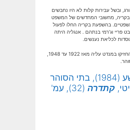
ג, ובשל עבירות קלות לא היו נחבשים
לא משלמים קנס כספי בלבד. בשנת 1764 הניח בקריה, מחשובי המחדשים של המשפט
משפטיים. בהשפעת בקריה החלו לפעול
ט פריי וג'רמי בנתהם . אנגליה היתה
סדות לכליאת נענשים.
האנגלים, שכבשו את ארץ-ישראל מידי התורכים בשנת 1917, והחזיקו במנדט עליה מאז 1922 עד 1948,
והר.
[למאמר השלם לחץ כאן: כספי יהושע (1984), בתי הסוהר
טי,
קתדרה
(32), עמ'