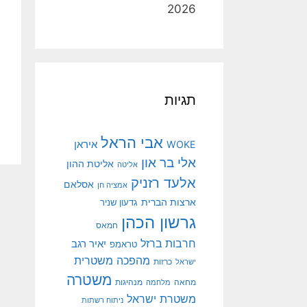
2026
תגיות
אבי הראל
איראן
WOKE
אלי בר און
אליטת ההון
אליטה
אלעד רזניק
אסלאם
אמציה חן
ארצות הברית
גדעון שניר
גרשון הכהן
חמאס
חרבות ברזל
יאיר רגב
טראמפ
מהפכה משטרית
ישראל
כרזות
משטרה
מנהיגות
מחאה
מלחמה
משטרת ישראל
ניתוח רשתות