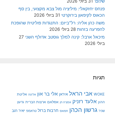
שלום'
31 ביולי 2026
פנחס יחזקאלי: מיליציה מול צבא מקצועי, בין סף
הכאוס לקיפאון בירוקרטי
31 ביולי 2026
משה כהן אליה: רל"ביזם: התנגדות פוליטית שהופכת
להפרעה בזהות
28 ביולי 2026
מיכאל ארבל: קינה למלך גוסטב אדולף השני
27
ביולי 2026
תגיות
אבי הראל
אלי בר און
איראן
WOKE
אליטת
אליטה
אלעד רזניק
ההון
אסלאם
ארצות הברית
גדעון
אמציה חן
גרשון הכהן
חרבות ברזל
יאיר רגב
שניר
טראמפ
חמאס