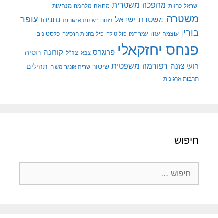
מהפכה משטרית
מנהיגות
ישראל
כרזות
מחאה
מלחמה
משטרה
עופר
משטרת ישראל
נתניהו
ניתוח רשתות ארגוניות
בורין
עוצמה
עזה
פלסטינים
עמר דנק
פוליטיקה
פיל בחנות חרסינה
פנחס יחזקאלי
קורונה
פרוגרס
רוסיה
צה"ל
צבא
רפורמה משפטית
רועי צזנה
שיטור
תהילים
שרית אונגר משיח
תרבות ארגונית
חיפוש
חיפוש: