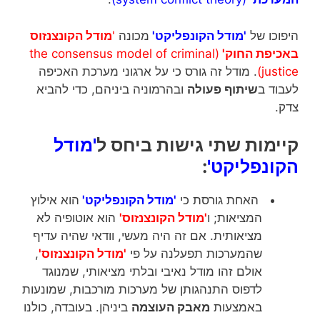
היפוכו של
'מודל הקונפליקט'
מכונה
'
מודל הקונצנזוס
באכיפת החוק'
(the consensus model of criminal
justice)
. מודל זה גורס כי על ארגוני מערכת האכיפה
לעבוד ב
שיתוף פעולה
ובהרמוניה ביניהם, כדי להביא
צדק.
קיימות שתי גישות ביחס ל
'מודל
הקונפליקט'
:
האחת גורסת כי
'מודל הקונפליקט'
הוא אילוץ
המציאות; ו
'מודל הקונצנזוס'
הוא אוטופיה לא
מציאותית. אם זה היה מעשי, וודאי שהיה עדיף
שהמערכות תפעלנה על פי
'מודל הקונצנזוס'
,
אולם זהו מודל נאיבי ובלתי מציאותי, שמנוגד
לדפוס התנהגותן של מערכות מורכבות, שמונעות
באמצעות
מאבק העוצמה
ביניהן. בעובדה, כולנו