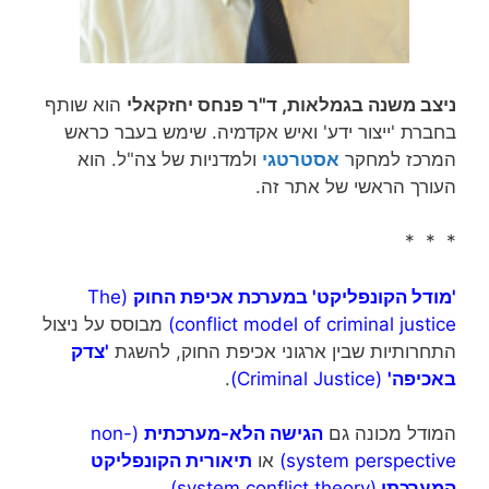
ניצב משנה בגמלאות, ד"ר פנחס יחזקאלי
הוא שותף
בחברת 'ייצור ידע' ואיש אקדמיה. שימש בעבר כראש
המרכז למחקר
אסטרטגי
ולמדניות של צה"ל. הוא
העורך הראשי של אתר זה.
* * *
'מודל הקונפליקט' במערכת אכיפת החוק
(The
conflict model of criminal justice)
מבוסס על ניצול
התחרותיות שבין ארגוני אכיפת החוק, להשגת
'צדק
באכיפה'
(Criminal Justice)
.
המודל מכונה גם
הגישה הלא-מערכתית
(non-
system perspective)
או
תיאורית הקונפליקט
המערכתי
(system conflict theory)
.