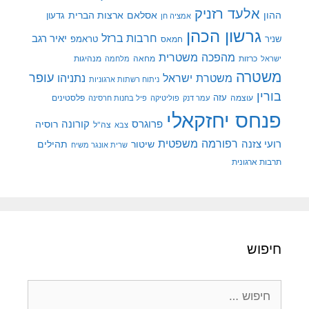
אלעד רזניק
ההון
אסלאם
ארצות הברית
גדעון
אמציה חן
גרשון הכהן
חרבות ברזל
יאיר רגב
שניר
טראמפ
חמאס
מהפכה משטרית
מנהיגות
ישראל
כרזות
מחאה
מלחמה
משטרה
עופר
משטרת ישראל
נתניהו
ניתוח רשתות ארגוניות
בורין
עוצמה
עזה
פלסטינים
עמר דנק
פוליטיקה
פיל בחנות חרסינה
פנחס יחזקאלי
קורונה
פרוגרס
רוסיה
צה"ל
צבא
רפורמה משפטית
רועי צזנה
שיטור
תהילים
שרית אונגר משיח
תרבות ארגונית
חיפוש
חיפוש: