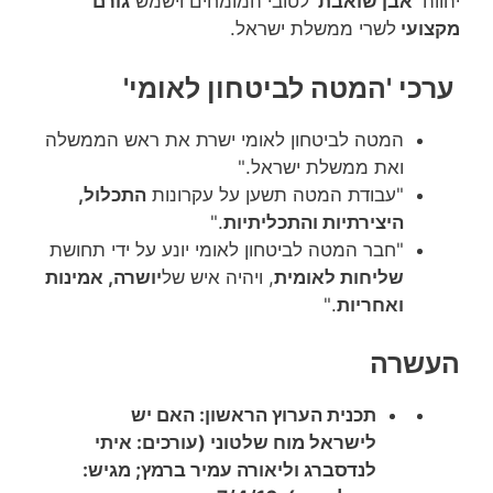
יהווה
'אבן שואבת'
לטובי המומחים וישמש
גורם
מקצועי
לשרי ממשלת ישראל.
ערכי 'המטה לביטחון לאומי'
המטה לביטחון לאומי ישרת את ראש הממשלה
ואת ממשלת ישראל."
"עבודת המטה תשען על עקרונות
התכלול,
היצירתיות והתכליתיות
."
"חבר המטה לביטחון לאומי יונע על ידי תחושת
שליחות לאומית
, ויהיה איש של
יושרה, אמינות
ואחריות
."
העשרה
תכנית הערוץ הראשון: האם יש
לישראל מוח שלטוני (עורכים: איתי
לנדסברג וליאורה עמיר ברמץ; מגיש: