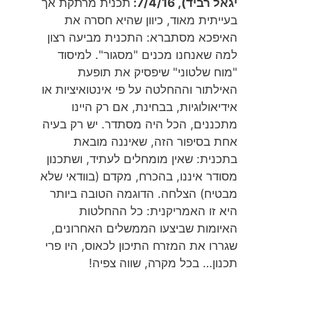
יגאל רביד), 7/4/16:
תכנית מרתקת אך
בעייתית מאוד, כיוון שהיא חסרה את
האיפכא מסתברא: התכנית מביעה רצון
למה שאנחנו מכנים "מסגור". למיסוד
"מוח שלטוני" שיפסיק את תופעת
האילתור וההחלטה על פי אינטואיציות או
אידיאולוגיות, בבחינת, אם רק היינו
מתכננים, הכל היה מסתדר. יש רק בעיה
אחת בסיפור הזה, שאיננה מובאת
בתכנית: שאין מומחלים לעתיד, ושתכנון
מסודר איננו, בהכרח, מקדם (בוודאי שלא
מבטיח) הצלחה. הדוגמה הטובה ביותר
היא זו האמריקנית: כל ההחלטות
האיומות שביצעו הממשלים האחרונים,
שגררו את המזרח התיכון לכאוס, היו פרי
תכנון… בכל מקרה, שווה צפיה!