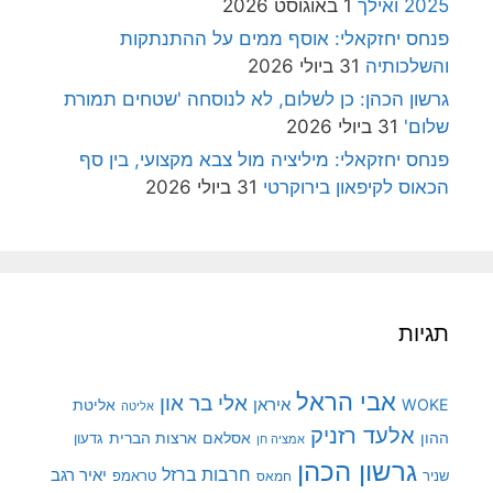
2025 ואילך
1 באוגוסט 2026
פנחס יחזקאלי: אוסף ממים על ההתנתקות
והשלכותיה
31 ביולי 2026
גרשון הכהן: כן לשלום, לא לנוסחה 'שטחים תמורת
שלום'
31 ביולי 2026
פנחס יחזקאלי: מיליציה מול צבא מקצועי, בין סף
הכאוס לקיפאון בירוקרטי
31 ביולי 2026
תגיות
אבי הראל
אלי בר און
איראן
WOKE
אליטת
אליטה
אלעד רזניק
ההון
אסלאם
ארצות הברית
גדעון
אמציה חן
גרשון הכהן
חרבות ברזל
יאיר רגב
שניר
טראמפ
חמאס