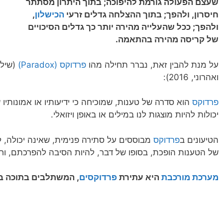
שעצם הפעולה גורמת להיפוכה; בתוך היתרון מסתתר
חיסרון, ולהפך; בתוך ההצלחה גדלים זרעי
הכישלון
,
ולהפך; ככל שהעלייה מהירה יותר כך גדלים הסיכויים
של קריסה מהירה בהתאמה.
על מנת להבין זאת, נברר תחילה מהו
פרדוקס (Paradox)
(שיל
ואהרוני, 2016):
פרדוקס
הוא סדרה של טענות, שמוכיחה כי ידיעותיו או אמונותיו
יכולות להיות מוצגות לנו במילים או באופן ויזואלי.
הטיעונים ב
פרדוקס
מבוססים על סתירה פנימית, שאינה יכולה, 
של הטענות הופכת, בסופו של דבר, להיות הסיבה להפרכתם, וחו
מערכת מורכב
ת
היא עתירת
פרדוקסים
, המשתלבים בתוכה ב