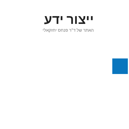
דלג
תוכן
ייצור ידע
האתר של ד"ר פנחס יחזקאלי