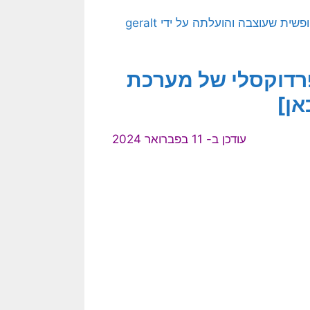
[בתמונה: ההיגיון הפרדוקסלי של מערכת מורכבת… תמונה חופשית שעוצבה והועלתה על ידי geralt
פרדוקסלי של מערכת
אן]
עודכן ב- 11 בפברואר 2024