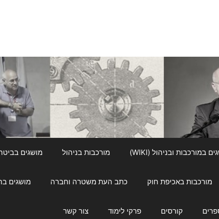
ם במורכבות ובניהול (WIKI)
מורכבות בניהול
מושגים בביטחון ל
מורכבות באכיפת חוק
כתב העת משטרה וחברה
מושגים בחינוך
פרים
קורסים
פרקי לימוד
צור קשר