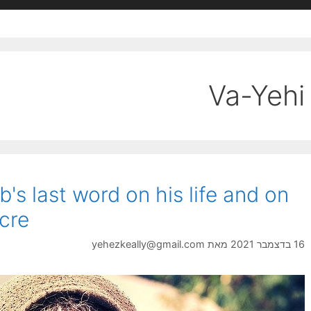
Va-Yehi
's last word on his life and on
cre
16 בדצמבר 2021
מאת
yehezkeally@gmail.com