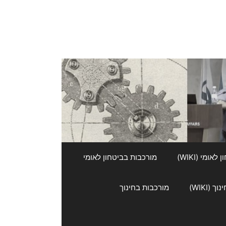
אומי (WIKI)
מורכבות בביטחון לאומי
 (WIKI)
מורכבות בחינוך