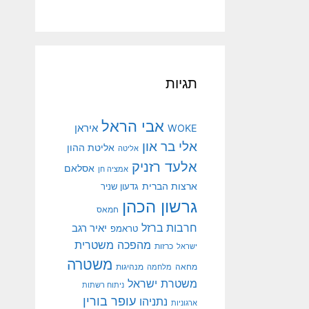
תגיות
אבי הראל
איראן
WOKE
אלי בר און
אליטת ההון
אליטה
אלעד רזניק
אסלאם
אמציה חן
ארצות הברית
גדעון שניר
גרשון הכהן
חמאס
חרבות ברזל
יאיר רגב
טראמפ
מהפכה משטרית
ישראל
כרזות
משטרה
מנהיגות
מחאה
מלחמה
משטרת ישראל
ניתוח רשתות
עופר בורין
נתניהו
ארגוניות