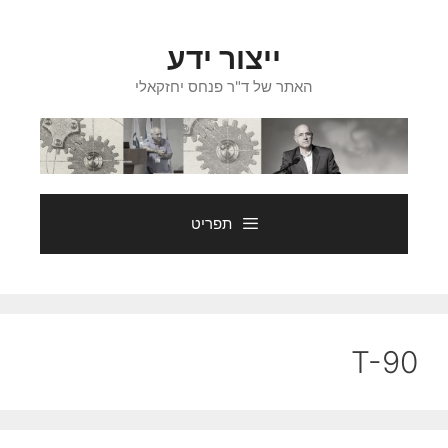
דלג
תוכן
ייצור ידע
האתר של ד"ר פנחס יחזקאלי
תפריט
T-90