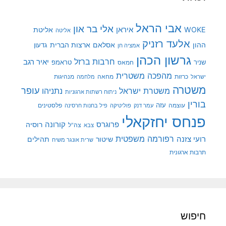
אבי הראל
אלי בר און
איראן
WOKE
אליטת
אליטה
אלעד רזניק
ההון
אסלאם
ארצות הברית
גדעון
אמציה חן
גרשון הכהן
חרבות ברזל
יאיר רגב
שניר
טראמפ
חמאס
מהפכה משטרית
מנהיגות
ישראל
כרזות
מחאה
מלחמה
משטרה
עופר
משטרת ישראל
נתניהו
ניתוח רשתות ארגוניות
בורין
עוצמה
עזה
פלסטינים
עמר דנק
פוליטיקה
פיל בחנות חרסינה
פנחס יחזקאלי
קורונה
פרוגרס
רוסיה
צה"ל
צבא
רפורמה משפטית
רועי צזנה
שיטור
תהילים
שרית אונגר משיח
תרבות ארגונית
חיפוש