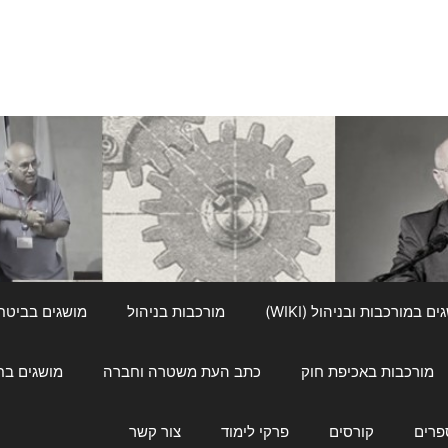
ם במורכבות ובניהול (WIKI)
מורכבות בניהול
מושגים בביטחון ל
מורכבות באכיפת חוק
כתב העת משטרה וחברה
מושגים בחינוך
פרים
קורסים
פרקי לימוד
צור קשר