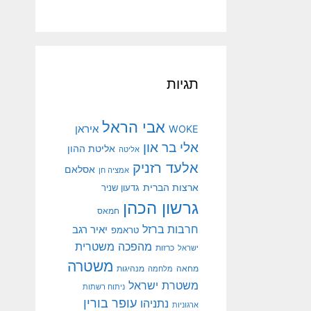
תגיות
אבי הראל
איראן
WOKE
אלי בר און
אליטת ההון
אליטה
אלעד רזניק
אסלאם
אמציה חן
ארצות הברית
גדעון שניר
גרשון הכהן
חמאס
חרבות ברזל
יאיר רגב
טראמפ
מהפכה משטרית
ישראל
כרזות
משטרה
מנהיגות
מחאה
מלחמה
משטרת ישראל
ניתוח רשתות
עופר בורין
נתניהו
ארגוניות