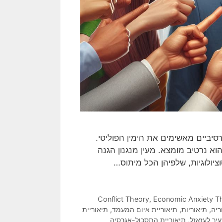
יביים מאשימים את הימין הפוליטי.
וא נרטיב מומצא. מעין מנגנון הגנה
ציולוגיות, שלפיהן הכל מיתוס…
Conflict Theory
,
Economic Anxiety T
ריה
,
תיאוריות
,
תיאוריית איום המעמד
,
תיאוריית
יר לעזאזל
,
תיאוריית התסכול-אגרסיה