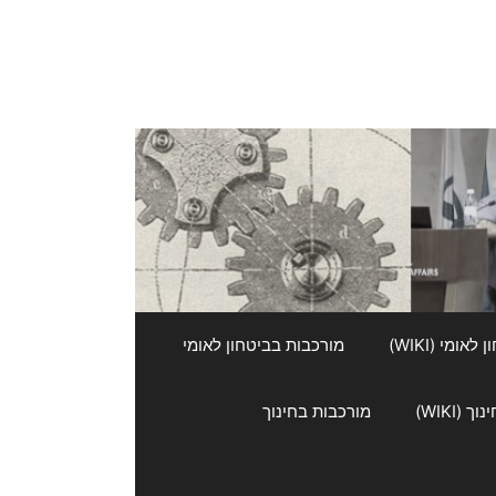
אומי (WIKI)
מורכבות בביטחון לאומי
 (WIKI)
מורכבות בחינוך