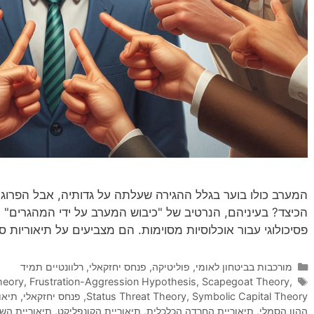
המערב כולו בוער בגלל ההגירה שעלתה על גדותיה, אבל הפרוגרס
הכיצד? בעיניהם, הנרטיב של "כיבוש המערב על ידי המהגרים" ה
פסיכולוגי עבור אוכלוסיות מסוימות. הם מצביעים על תיאוריות סו
קטגוריות
מורכבות בביטחון לאומי
,
פוליטיקה
,
פנחס יחזקאלי
,
רלוונטיים תמיד
תגיות
heory
,
Frustration-Aggression Hypothesis
,
Scapegoat Theory
,
Symbolic Capital Theory
,
Status Threat Theory
,
פנחס יחזקאלי
,
תיאו
ההון הסמלי
,
תיאוריית החרדה הכלכלית
,
תיאוריית הקונפליקט
,
תיאוריית השע