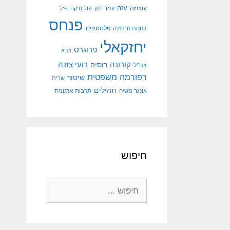
עוצמה
עזה
עמר דנק
פוליטיקה
פיל
פנחס
פלסטינים
בחנות חרסינה
יחזקאלי
פרוגרס
צבא
קורונה
רועי צזנה
רוסיה
צה"ל
רפורמה משפטית
שיטור
שרית
תהילים
אונגר משיח
תרבות ארגונית
חיפוש
חיפוש: