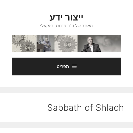
דלג
תוכן
ייצור ידע
האתר של ד"ר פנחס יחזקאלי
תפריט
Sabbath of Shlach