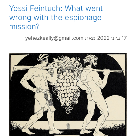
Yossi Feintuch: What went
wrong with the espionage
mission?
17 ביוני 2022
מאת
yehezkeally@gmail.com