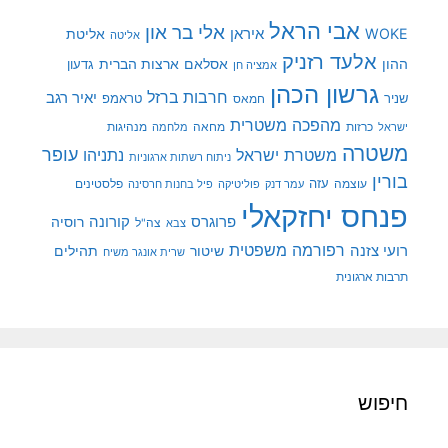
אבי הראל
אלי בר און
איראן
WOKE
אליטת
אליטה
אלעד רזניק
ההון
אסלאם
ארצות הברית
גדעון
אמציה חן
גרשון הכהן
חרבות ברזל
יאיר רגב
שניר
טראמפ
חמאס
מהפכה משטרית
מנהיגות
ישראל
כרזות
מחאה
מלחמה
משטרה
עופר
משטרת ישראל
נתניהו
ניתוח רשתות ארגוניות
בורין
עוצמה
עזה
פלסטינים
עמר דנק
פוליטיקה
פיל בחנות חרסינה
פנחס יחזקאלי
קורונה
פרוגרס
רוסיה
צה"ל
צבא
רפורמה משפטית
רועי צזנה
שיטור
תהילים
שרית אונגר משיח
תרבות ארגונית
חיפוש