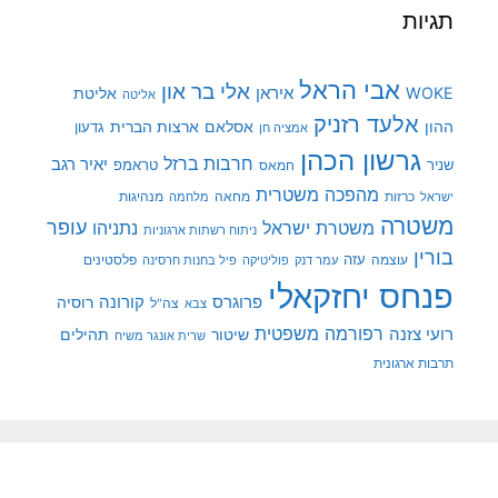
תגיות
אבי הראל
אלי בר און
איראן
WOKE
אליטת
אליטה
אלעד רזניק
ההון
אסלאם
ארצות הברית
גדעון
אמציה חן
גרשון הכהן
חרבות ברזל
יאיר רגב
שניר
טראמפ
חמאס
מהפכה משטרית
מנהיגות
ישראל
כרזות
מחאה
מלחמה
משטרה
עופר
משטרת ישראל
נתניהו
ניתוח רשתות ארגוניות
בורין
עוצמה
עזה
פלסטינים
עמר דנק
פוליטיקה
פיל בחנות חרסינה
פנחס יחזקאלי
קורונה
פרוגרס
רוסיה
צה"ל
צבא
רפורמה משפטית
רועי צזנה
שיטור
תהילים
שרית אונגר משיח
תרבות ארגונית