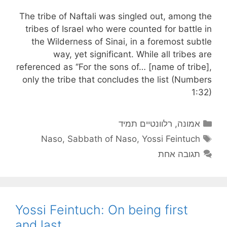
The tribe of Naftali was singled out, among the
tribes of Israel who were counted for battle in
the Wilderness of Sinai, in a foremost subtle
way, yet significant. While all tribes are
referenced as ‘’For the sons of… [name of tribe],
only the tribe that concludes the list (Numbers
1:32)
קטגוריות
אמונה
,
רלוונטיים תמיד
תגיות
Naso
,
Sabbath of Naso
,
Yossi Feintuch
תגובה אחת
Yossi Feintuch: On being first
and last