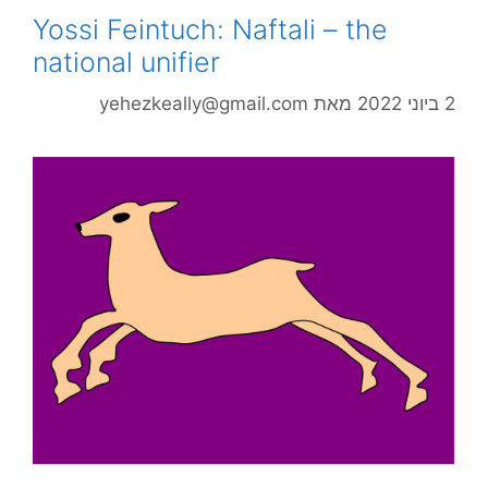
Yossi Feintuch: Naftali – the
national unifier
2 ביוני 2022
מאת
yehezkeally@gmail.com