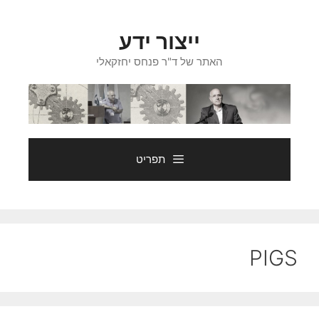
דלג
תוכן
ייצור ידע
האתר של ד"ר פנחס יחזקאלי
תפריט
PIGS