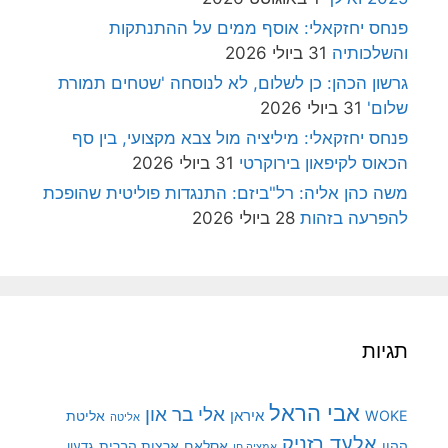
פנחס יחזקאלי: אוסף ממים על ההתנתקות
והשלכותיה
31 ביולי 2026
גרשון הכהן: כן לשלום, לא לנוסחה 'שטחים תמורת
שלום'
31 ביולי 2026
פנחס יחזקאלי: מיליציה מול צבא מקצועי, בין סף
הכאוס לקיפאון בירוקרטי
31 ביולי 2026
משה כהן אליה: רל"ביזם: התנגדות פוליטית שהופכת
להפרעה בזהות
28 ביולי 2026
תגיות
אבי הראל
אלי בר און
איראן
WOKE
אליטת
אליטה
אלעד רזניק
ההון
אסלאם
ארצות הברית
גדעון
אמציה חן