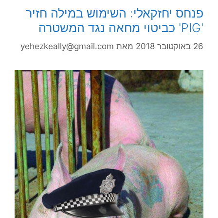
פנחס יחזקאלי: השימוש במילה חזיר
'PIG' כביטוי מחאה נגד המשטרה
26 באוקטובר 2018
מאת
yehezkeally@gmail.com