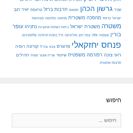
גרשון הכהן
חרבות ברזל
יאיר רגב
שניר
טראמפ
חמאס
מהפכה משטרית
מנהיגות
ישראל
כרזות
מחאה
מלחמה
משטרה
עופר
משטרת ישראל
נתניהו
ניתוח רשתות ארגוניות
בורין
עוצמה
עזה
פלסטינים
עמר דנק
פוליטיקה
פיל בחנות חרסינה
פנחס יחזקאלי
קורונה
פרוגרס
רוסיה
צה"ל
צבא
רפורמה משפטית
רועי צזנה
שיטור
תהילים
שרית אונגר משיח
תרבות ארגונית
חיפוש
חיפוש: